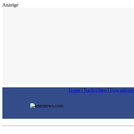
Anzeige
Home
|
Nachrichten
|
Frag astron