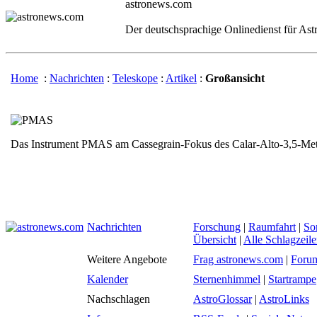
astronews.com
Der deutschsprachige Onlinedienst für As
Home
:
Nachrichten
:
Teleskope
:
Artikel
:
Großansicht
Das Instrument PMAS am Cassegrain-Fokus des Calar-Alto-3,5-Met
Nachrichten
Forschung
|
Raumfahrt
|
So
Übersicht
|
Alle Schlagzeil
Weitere Angebote
Frag astronews.com
|
Foru
Kalender
Sternenhimmel
|
Startrampe
Nachschlagen
AstroGlossar
|
AstroLinks