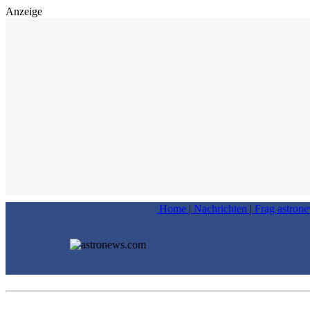
Anzeige
Home
|
Nachrichten
|
Frag astron