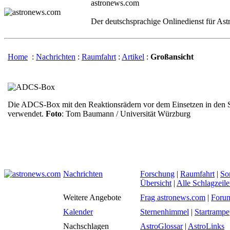
astronews.com
Der deutschsprachige Onlinedienst für As
Home
:
Nachrichten
:
Raumfahrt
:
Artikel
:
Großansicht
Die ADCS-Box mit den Reaktionsrädern vor dem Einsetzen in den Sa
verwendet.
Foto
: Tom Baumann / Universität Würzburg
Nachrichten
Forschung
|
Raumfahrt
|
So
Übersicht
|
Alle Schlagzeil
Weitere Angebote
Frag astronews.com
|
Foru
Kalender
Sternenhimmel
|
Startrampe
Nachschlagen
AstroGlossar
|
AstroLinks