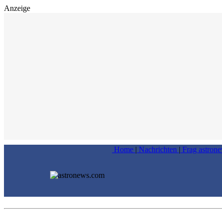
Anzeige
Home
|
Nachrichten
|
Frag astron