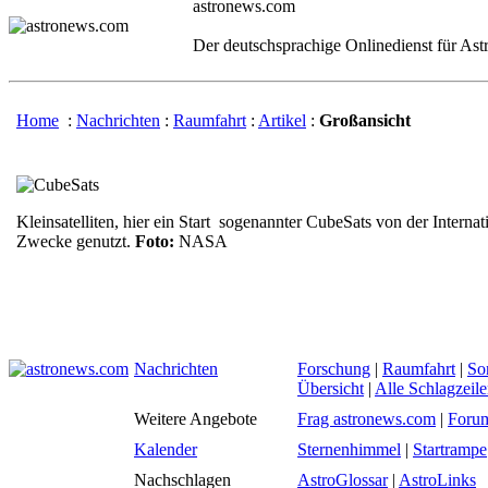
astronews.com
Der deutschsprachige Onlinedienst für As
Home
:
Nachrichten
:
Raumfahrt
:
Artikel
:
Großansicht
Kleinsatelliten, hier ein Start sogenannter CubeSats von der Intern
Zwecke genutzt.
Foto:
NASA
Nachrichten
Forschung
|
Raumfahrt
|
So
Übersicht
|
Alle Schlagzeil
Weitere Angebote
Frag astronews.com
|
Foru
Kalender
Sternenhimmel
|
Startrampe
Nachschlagen
AstroGlossar
|
AstroLinks