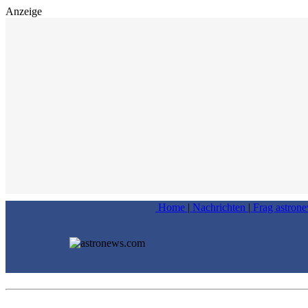
Anzeige
Home
|
Nachrichten
|
Frag astron