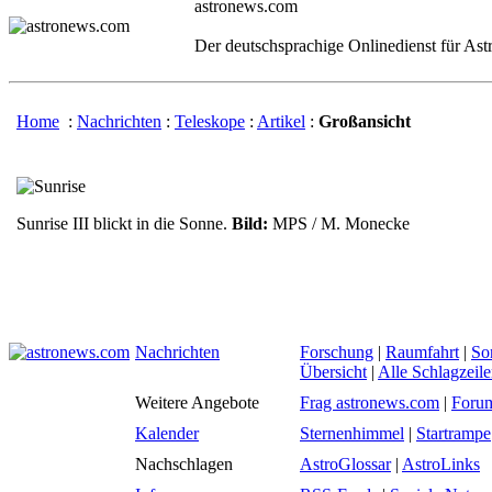
astronews.com
Der deutschsprachige Onlinedienst für As
Home
:
Nachrichten
:
Teleskope
:
Artikel
:
Großansicht
Sunrise III blickt in die Sonne.
Bild:
MPS / M. Monecke
Nachrichten
Forschung
|
Raumfahrt
|
So
Übersicht
|
Alle Schlagzeil
Weitere Angebote
Frag astronews.com
|
Foru
Kalender
Sternenhimmel
|
Startrampe
Nachschlagen
AstroGlossar
|
AstroLinks