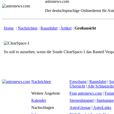
astronews.com
Der deutschsprachige Onlinedienst für As
Home
:
Nachrichten
:
Raumfahrt
:
Artikel
:
Großansicht
So soll es aussehen, wenn die Sonde ClearSpace-1 das Bauteil Vespa
Nachrichten
Forschung
|
Raumfahrt
|
So
Übersicht
|
Alle Schlagzeil
Weitere Angebote
Frag astronews.com
|
Foru
Kalender
Sternenhimmel
|
Startrampe
Nachschlagen
AstroGlossar
|
AstroLinks