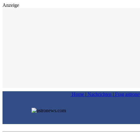
Anzeige
Home
|
Nachrichten
|
Frag astron