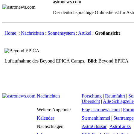
astronews.com
Der deutschsprachige Onlinedienst für As
Home
:
Nachrichten
:
Sonnensystem
:
Artikel
:
Großansicht
Luftaufnahme des Beyond EPICA Camps.
Bild
: Beyond EPICA
Nachrichten
Forschung
|
Raumfahrt
|
So
Übersicht
|
Alle Schlagzeil
Weitere Angebote
Frag astronews.com
|
Foru
Kalender
Sternenhimmel
|
Startrampe
Nachschlagen
AstroGlossar
|
AstroLinks