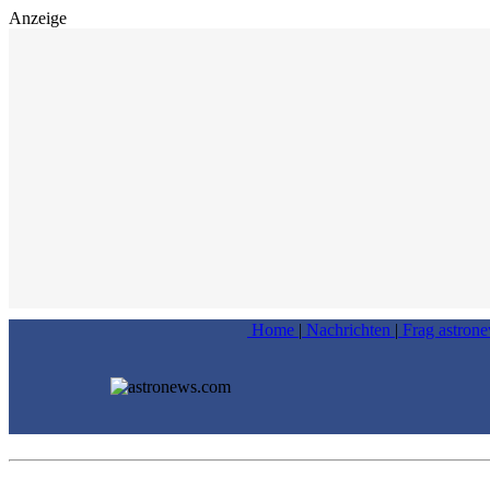
Anzeige
Home
|
Nachrichten
|
Frag astron