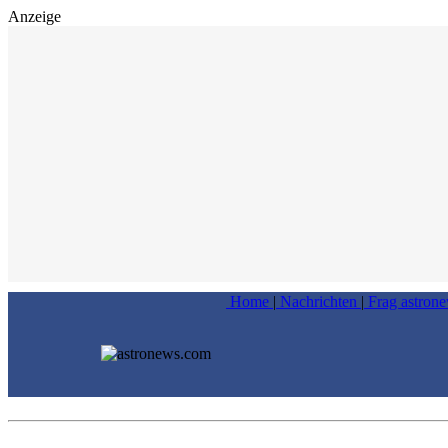
Anzeige
Home
|
Nachrichten
|
Frag astron