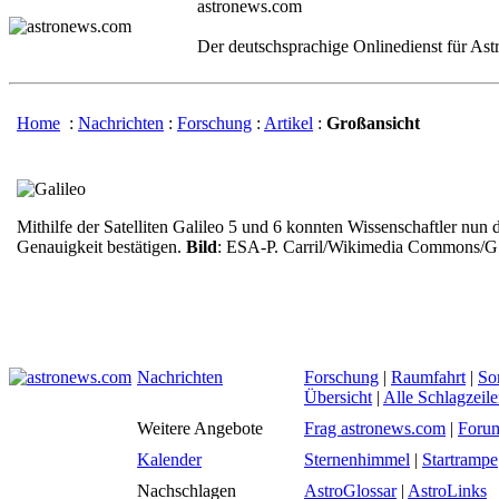
astronews.com
Der deutschsprachige Onlinedienst für As
Home
:
Nachrichten
:
Forschung
:
Artikel
:
Großansicht
Mithilfe der Satelliten Galileo 5 und 6 konnten Wissenschaftler nun 
Genauigkeit bestätigen.
Bild
: ESA-P. Carril/Wikimedia Commons/G.
Nachrichten
Forschung
|
Raumfahrt
|
So
Übersicht
|
Alle Schlagzeil
Weitere Angebote
Frag astronews.com
|
Foru
Kalender
Sternenhimmel
|
Startrampe
Nachschlagen
AstroGlossar
|
AstroLinks