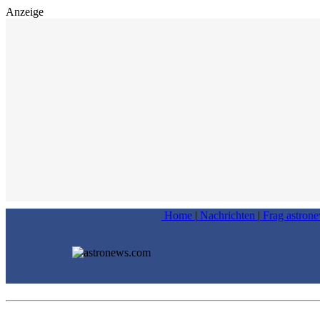
Anzeige
Home
|
Nachrichten
|
Frag astron