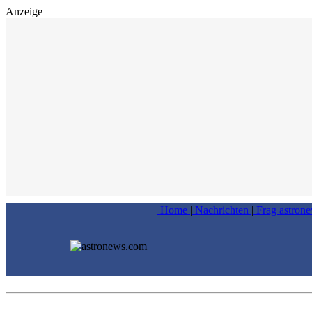
Anzeige
Home
|
Nachrichten
|
Frag astron