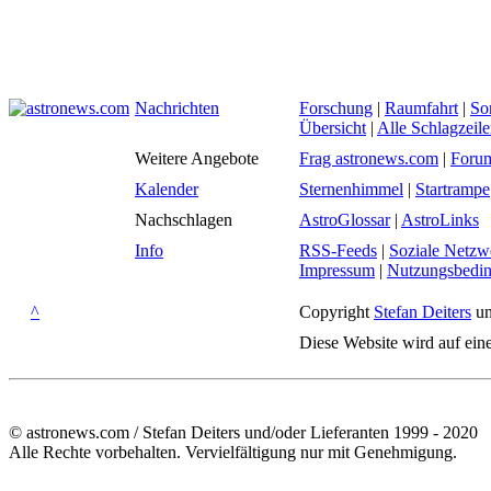
Nachrichten
Forschung
|
Raumfahrt
|
So
Übersicht
|
Alle Schlagzeil
Weitere Angebote
Frag astronews.com
|
Foru
Kalender
Sternenhimmel
|
Startrampe
Nachschlagen
AstroGlossar
|
AstroLinks
Info
RSS-Feeds
|
Soziale Netzw
Impressum
|
Nutzungsbedi
^
Copyright
Stefan Deiters
un
Diese Website wird auf ein
© astronews.com / Stefan Deiters und/oder Lieferanten 1999 - 2020
Alle Rechte vorbehalten. Vervielfältigung nur mit Genehmigung.