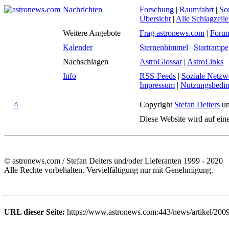
Nachrichten
Forschung
|
Raumfahrt
|
So
Übersicht
|
Alle Schlagzeil
Weitere Angebote
Frag astronews.com
|
Foru
Kalender
Sternenhimmel
|
Startrampe
Nachschlagen
AstroGlossar
|
AstroLinks
Info
RSS-Feeds
|
Soziale Netzw
Impressum
|
Nutzungsbedi
^
Copyright
Stefan Deiters
un
Diese Website wird auf ein
© astronews.com / Stefan Deiters und/oder Lieferanten 1999 - 2020
Alle Rechte vorbehalten. Vervielfältigung nur mit Genehmigung.
URL dieser Seite:
https://www.astronews.com:443/news/artikel/2009