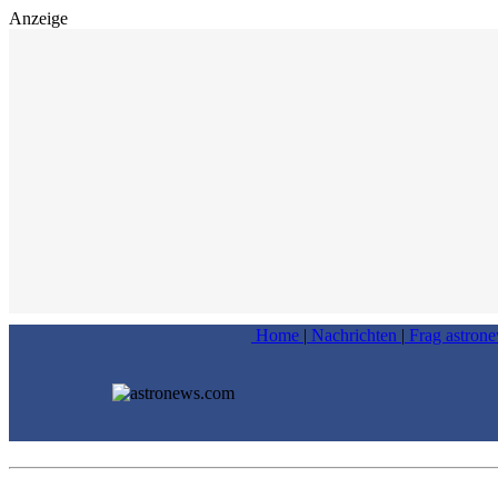
Anzeige
Home
|
Nachrichten
|
Frag astron