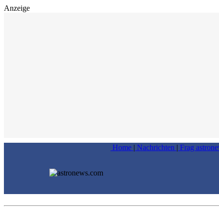
Anzeige
Home
|
Nachrichten
|
Frag astron