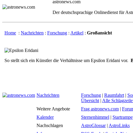
astronews.com
Der deutschsprachige Onlinedienst für As
Home
:
Nachrichten
:
Forschung
:
Artikel
:
Großansicht
So stellt sich ein Künstler die Verhältnisse um Epsilon Eridani vor.
B
Nachrichten
Forschung
|
Raumfahrt
|
So
Übersicht
|
Alle Schlagzeil
Weitere Angebote
Frag astronews.com
|
Foru
Kalender
Sternenhimmel
|
Startrampe
Nachschlagen
AstroGlossar
|
AstroLinks