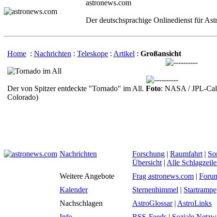
astronews.com
Der deutschsprachige Onlinedienst für As
Home
:
Nachrichten
:
Teleskope
:
Artikel
:
Großansicht
Der von Spitzer entdeckte "Tornado" im All.
Foto
: NASA / JPL-Calte
Colorado)
Nachrichten
Forschung
|
Raumfahrt
|
So
Übersicht
|
Alle Schlagzeil
Weitere Angebote
Frag astronews.com
|
Foru
Kalender
Sternenhimmel
|
Startrampe
Nachschlagen
AstroGlossar
|
AstroLinks
Info
RSS-Feeds
|
Soziale Netzw