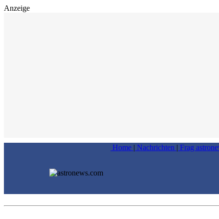
Anzeige
Home
|
Nachrichten
|
Frag astron