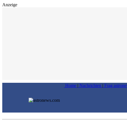
Anzeige
Home
|
Nachrichten
|
Frag astron