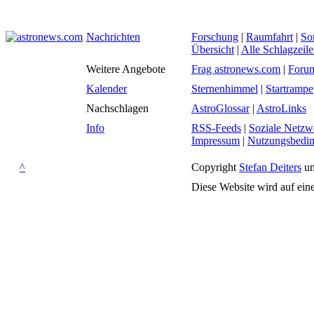
Nachrichten
Forschung
|
Raumfahrt
|
So
Übersicht
|
Alle Schlagzeil
Weitere Angebote
Frag astronews.com
|
Foru
Kalender
Sternenhimmel
|
Startrampe
Nachschlagen
AstroGlossar
|
AstroLinks
Info
RSS-Feeds
|
Soziale Netzw
Impressum
|
Nutzungsbedi
^
Copyright
Stefan Deiters
un
Diese Website wird auf ein