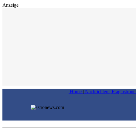
Anzeige
Home
|
Nachrichten
|
Frag astron