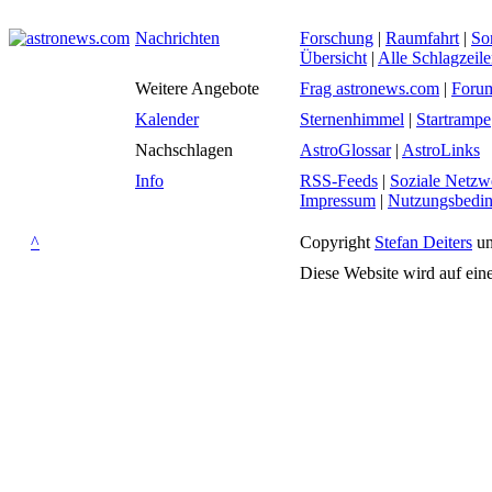
Nachrichten
Forschung
|
Raumfahrt
|
So
Übersicht
|
Alle Schlagzeil
Weitere Angebote
Frag astronews.com
|
Foru
Kalender
Sternenhimmel
|
Startrampe
Nachschlagen
AstroGlossar
|
AstroLinks
Info
RSS-Feeds
|
Soziale Netzw
Impressum
|
Nutzungsbedi
^
Copyright
Stefan Deiters
un
Diese Website wird auf ein