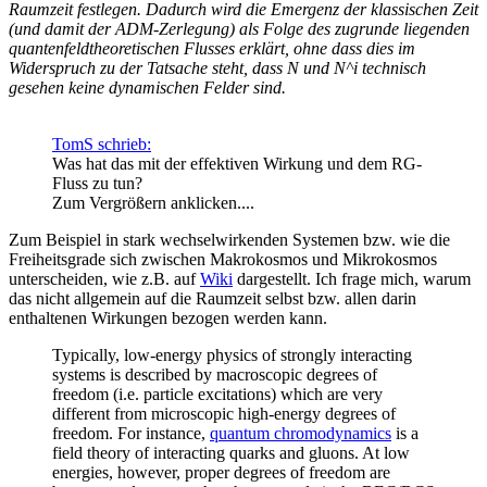
Raumzeit festlegen. Dadurch wird die Emergenz der klassischen Zeit
(und damit der ADM‑Zerlegung) als Folge des zugrunde liegenden
quantenfeldtheoretischen Flusses erklärt, ohne dass dies im
Widerspruch zu der Tatsache steht, dass N und N^i technisch
gesehen keine dynamischen Felder sind.
TomS schrieb:
Was hat das mit der effektiven Wirkung und dem RG-
Fluss zu tun?
Zum Vergrößern anklicken....
Zum Beispiel in stark wechselwirkenden Systemen bzw. wie die
Freiheitsgrade sich zwischen Makrokosmos und Mikrokosmos
unterscheiden, wie z.B. auf
Wiki
dargestellt. Ich frage mich, warum
das nicht allgemein auf die Raumzeit selbst bzw. allen darin
enthaltenen Wirkungen bezogen werden kann.
Typically, low-energy physics of strongly interacting
systems is described by macroscopic degrees of
freedom (i.e. particle excitations) which are very
different from microscopic high-energy degrees of
freedom. For instance,
quantum chromodynamics
is a
field theory of interacting quarks and gluons. At low
energies, however, proper degrees of freedom are