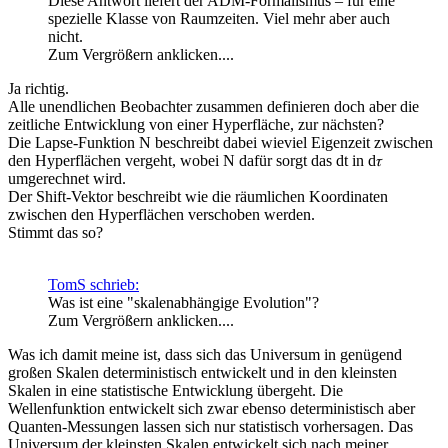
Diese Antwort liefert der ADM-Formalismus – für eine
spezielle Klasse von Raumzeiten. Viel mehr aber auch
nicht.
Zum Vergrößern anklicken....
Ja richtig.
Alle unendlichen Beobachter zusammen definieren doch aber die
zeitliche Entwicklung von einer Hyperfläche, zur nächsten?
Die Lapse-Funktion N beschreibt dabei wieviel Eigenzeit zwischen
den Hyperflächen vergeht, wobei N dafür sorgt das dt in d𝜏
umgerechnet wird.
Der Shift-Vektor beschreibt wie die räumlichen Koordinaten
zwischen den Hyperflächen verschoben werden.
Stimmt das so?
TomS schrieb:
Was ist eine "skalenabhängige Evolution"?
Zum Vergrößern anklicken....
Was ich damit meine ist, dass sich das Universum in genügend
großen Skalen deterministisch entwickelt und in den kleinsten
Skalen in eine statistische Entwicklung übergeht. Die
Wellenfunktion entwickelt sich zwar ebenso deterministisch aber
Quanten-Messungen lassen sich nur statistisch vorhersagen. Das
Universum der kleinsten Skalen entwickelt sich nach meiner