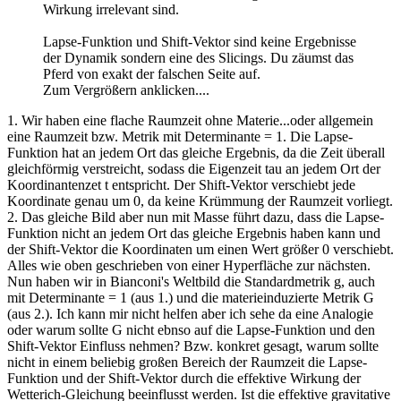
Wirkung irrelevant sind.
Lapse-Funktion und Shift-Vektor sind keine Ergebnisse
der Dynamik sondern eine des Slicings. Du zäumst das
Pferd von exakt der falschen Seite auf.
Zum Vergrößern anklicken....
1. Wir haben eine flache Raumzeit ohne Materie...oder allgemein
eine Raumzeit bzw. Metrik mit Determinante = 1. Die Lapse-
Funktion hat an jedem Ort das gleiche Ergebnis, da die Zeit überall
gleichförmig verstreicht, sodass die Eigenzeit tau an jedem Ort der
Koordinantenzet t entspricht. Der Shift-Vektor verschiebt jede
Koordinate genau um 0, da keine Krümmung der Raumzeit vorliegt.
2. Das gleiche Bild aber nun mit Masse führt dazu, dass die Lapse-
Funktion nicht an jedem Ort das gleiche Ergebnis haben kann und
der Shift-Vektor die Koordinaten um einen Wert größer 0 verschiebt.
Alles wie oben geschrieben von einer Hyperfläche zur nächsten.
Nun haben wir in Bianconi's Weltbild die Standardmetrik g, auch
mit Determinante = 1 (aus 1.) und die materieinduzierte Metrik G
(aus 2.). Ich kann mir nicht helfen aber ich sehe da eine Analogie
oder warum sollte G nicht ebnso auf die Lapse-Funktion und den
Shift-Vektor Einfluss nehmen? Bzw. konkret gesagt, warum sollte
nicht in einem beliebig großen Bereich der Raumzeit die Lapse-
Funktion und der Shift-Vektor durch die effektive Wirkung der
Wetterich-Gleichung beeinflusst werden. Ist die effektive gravitative