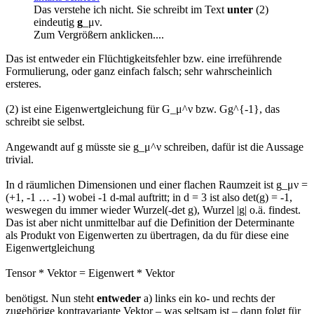
Das verstehe ich nicht. Sie schreibt im Text
unter
(2)
eindeutig
g
_μν.
Zum Vergrößern anklicken....
Das ist entweder ein Flüchtigkeitsfehler bzw. eine irreführende
Formulierung, oder ganz einfach falsch; sehr wahrscheinlich
ersteres.
(2) ist eine Eigenwertgleichung für G_μ^ν bzw. Gg^{-1}, das
schreibt sie selbst.
Angewandt auf g müsste sie g_μ^ν schreiben, dafür ist die Aussage
trivial.
In d räumlichen Dimensionen und einer flachen Raumzeit ist g_μν =
(+1, -1 … -1) wobei -1 d-mal auftritt; in d = 3 ist also det(g) = -1,
weswegen du immer wieder Wurzel(-det g), Wurzel |g| o.ä. findest.
Das ist aber nicht unmittelbar auf die Definition der Determinante
als Produkt von Eigenwerten zu übertragen, da du für diese eine
Eigenwertgleichung
Tensor * Vektor = Eigenwert * Vektor
benötigst. Nun steht
entweder
a) links ein ko- und rechts der
zugehörige kontravariante Vektor – was seltsam ist – dann folgt für