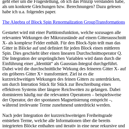
geht eher um die Fragestellung, ob ich das Prinzip verstanden habe,
als um konkrete Gleichungen bzw. Berechnungen? Dazu gelesen
habe ich u.a. folgendes paper.
The Algebra of Block Spin Renormalization GroupTransformations
Gestartet wird mit einer Partitionsfunktion, welche sozusagen alle
relevanten Wirkungen der Mikrozustände auf einem Gitterausschnitt
X- als komplexe Felder enthält. Für den Block-Spin teilt man das
Gitter in Blöcke auf und definiert für jeden Block einen mittleren
Spin. Dies geschieht über einen linearen Durchschnittsoperator Q.
Die Integration der ursprünglichen Variablen wird dann durch die
Einführung einer „Identität“ als Gaussian-Integral durchgeführt.
Dabei wird die durchschnittliche Wirkung des feineren Gitter X- auf
ein gröberes Gitter X+ transformiert. Ziel ist es die
kurzreichweitigen Wirkungen des feinen Gitters zu unterdrücken,
um durch Interation Stück für Stück zur Beschreibung eines
effektiven Systems über längere Reichweiten zu gelangen. Dabei
dominieren häufig nur die relevanten Operatoren – beispielsweise
der Operator, der der spontanen Magnetisierung entspricht –,
während irrelevante Terme zunehmend unterdrückt werden.
Nach jeder Integration der kurzreichweiteigen Freiheitsgrade
entstehen Terme, welche alle Informationen über die bereits
integrierten Blöcke enthalten und iterativ in eine neue rekursive und