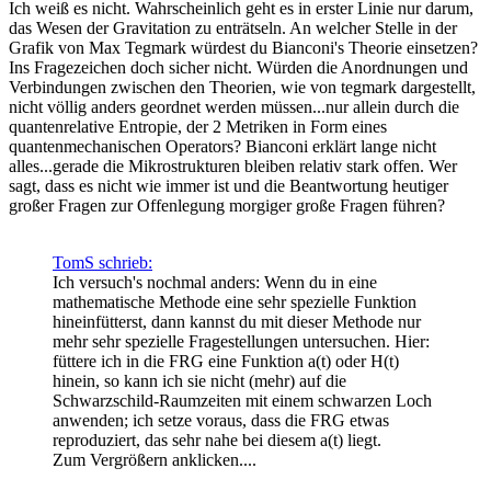
Ich weiß es nicht. Wahrscheinlich geht es in erster Linie nur darum,
das Wesen der Gravitation zu enträtseln. An welcher Stelle in der
Grafik von Max Tegmark würdest du Bianconi's Theorie einsetzen?
Ins Fragezeichen doch sicher nicht. Würden die Anordnungen und
Verbindungen zwischen den Theorien, wie von tegmark dargestellt,
nicht völlig anders geordnet werden müssen...nur allein durch die
quantenrelative Entropie, der 2 Metriken in Form eines
quantenmechanischen Operators? Bianconi erklärt lange nicht
alles...gerade die Mikrostrukturen bleiben relativ stark offen. Wer
sagt, dass es nicht wie immer ist und die Beantwortung heutiger
großer Fragen zur Offenlegung morgiger große Fragen führen?
TomS schrieb:
Ich versuch's nochmal anders: Wenn du in eine
mathematische Methode eine sehr spezielle Funktion
hineinfütterst, dann kannst du mit dieser Methode nur
mehr sehr spezielle Fragestellungen untersuchen. Hier:
füttere ich in die FRG eine Funktion a(t) oder H(t)
hinein, so kann ich sie nicht (mehr) auf die
Schwarzschild-Raumzeiten mit einem schwarzen Loch
anwenden; ich setze voraus, dass die FRG etwas
reproduziert, das sehr nahe bei diesem a(t) liegt.
Zum Vergrößern anklicken....