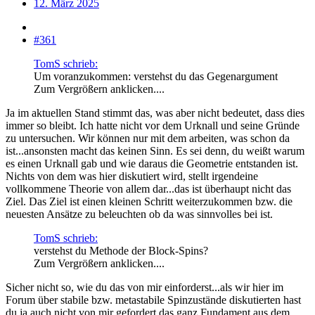
12. März 2025
#361
TomS schrieb:
Um voranzukommen: verstehst du das Gegenargument
Zum Vergrößern anklicken....
Ja im aktuellen Stand stimmt das, was aber nicht bedeutet, dass dies
immer so bleibt. Ich hatte nicht vor dem Urknall und seine Gründe
zu untersuchen. Wir können nur mit dem arbeiten, was schon da
ist...ansonsten macht das keinen Sinn. Es sei denn, du weißt warum
es einen Urknall gab und wie daraus die Geometrie entstanden ist.
Nichts von dem was hier diskutiert wird, stellt irgendeine
vollkommene Theorie von allem dar...das ist überhaupt nicht das
Ziel. Das Ziel ist einen kleinen Schritt weiterzukommen bzw. die
neuesten Ansätze zu beleuchten ob da was sinnvolles bei ist.
TomS schrieb:
verstehst du Methode der Block-Spins?
Zum Vergrößern anklicken....
Sicher nicht so, wie du das von mir einforderst...als wir hier im
Forum über stabile bzw. metastabile Spinzustände diskutierten hast
du ja auch nicht von mir gefordert das ganz Fundament aus dem