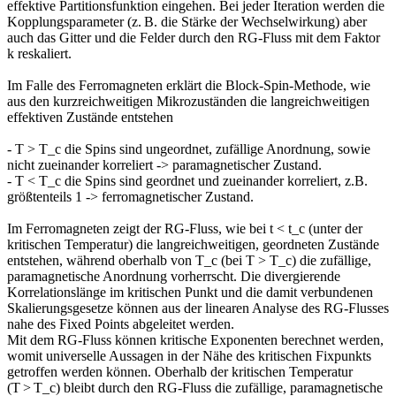
effektive Partitionsfunktion eingehen. Bei jeder Iteration werden die
Kopplungsparameter (z. B. die Stärke der Wechselwirkung) aber
auch das Gitter und die Felder durch den RG-Fluss mit dem Faktor
k reskaliert.
Im Falle des Ferromagneten erklärt die Block-Spin-Methode, wie
aus den kurzreichweitigen Mikrozuständen die langreichweitigen
effektiven Zustände entstehen
- T > T_c die Spins sind ungeordnet, zufällige Anordnung, sowie
nicht zueinander korreliert -> paramagnetischer Zustand.
- T < T_c die Spins sind geordnet und zueinander korreliert, z.B.
größtenteils 1 -> ferromagnetischer Zustand.
Im Ferromagneten zeigt der RG-Fluss, wie bei t < t_c (unter der
kritischen Temperatur) die langreichweitigen, geordneten Zustände
entstehen, während oberhalb von T_c (bei T > T_c) die zufällige,
paramagnetische Anordnung vorherrscht. Die divergierende
Korrelationslänge im kritischen Punkt und die damit verbundenen
Skalierungsgesetze können aus der linearen Analyse des RG-Flusses
nahe des Fixed Points abgeleitet werden.
Mit dem RG-Fluss können kritische Exponenten berechnet werden,
womit universelle Aussagen in der Nähe des kritischen Fixpunkts
getroffen werden können. Oberhalb der kritischen Temperatur
(T > T_c) bleibt durch den RG-Fluss die zufällige, paramagnetische