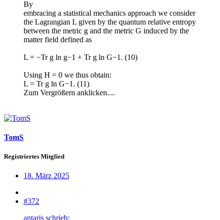
By
embracing a statistical mechanics approach we consider
the Lagrangian L given by the quantum relative entropy
between the metric g and the metric G induced by the
matter field defined as
L = −Tr g ln g−1 + Tr g ln G−1. (10)
Using H = 0 we thus obtain:
L = Tr g ln G−1. (11)
Zum Vergrößern anklicken....
TomS
Registriertes Mitglied
18. März 2025
#372
antaris schrieb: