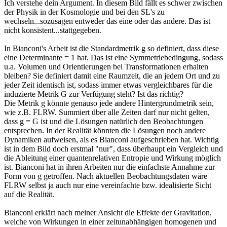
Ich verstehe dein Argument. In diesem Bild fällt es schwer zwischen
der Physik in der Kosmologie und bei den SL's zu
wechseln...sozusagen entweder das eine oder das andere. Das ist
nicht konsistent...stattgegeben.
In Bianconi's Arbeit ist die Standardmetrik g so definiert, dass diese
eine Determinante = 1 hat. Das ist eine Symmetriebedingung, sodass
u.a. Volumen und Orientierungen bei Transformationen erhalten
bleiben? Sie definiert damit eine Raumzeit, die an jedem Ort und zu
jeder Zeit identisch ist, sodass immer etwas vergleichbares für die
induzierte Metrik G zur Verfügung steht? Ist das richtig?
Die Metrik g könnte genauso jede andere Hintergrundmetrik sein,
wie z.B. FLRW. Summiert über alle Zeiten darf nur nicht gelten,
dass g = G ist und die Lösungen natürlich den Beobachtungen
entsprechen. In der Realität könnten die Lösungen noch andere
Dynamiken aufweisen, als es Bianconi aufgeschrieben hat. Wichtig
ist in dem Bild doch erstmal "nur", dass überhaupt ein Vergleich und
die Ableitung einer quantenrelativen Entropie und Wirkung möglich
ist. Bianconi hat in ihren Arbeiten nur die einfachste Annahme zur
Form von g getroffen. Nach aktuellen Beobachtungsdaten wäre
FLRW selbst ja auch nur eine vereinfachte bzw. idealisierte Sicht
auf die Realität.
Bianconi erklärt nach meiner Ansicht die Effekte der Gravitation,
welche von Wirkungen in einer zeitunabhängigen homogenen und