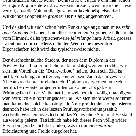
sehr gute Argumente wird vorweisen müssen, wenn man die These
vertritt, dass die Vakuumlichtgeschwindigkeit beispielsweise in
Wirklichkeit doppelt so gross ist als bislang angenommen.
Und da sind wir auch schon beim Punkt angelangt: man muss
sehr
gute Argumente
haben. Und diese sehr guten Argumente fallen nicht
vom Himmel, da ist typischerweise
jahrelange
harte Arbeit, grosses
Talent und enormer Fleiss dahinter. Wenn eine dieser drei
Eigenschaften fehlt wird das typischerweise nichts.
Der durchschnittliche Student, der nach dem Diplom in der
Privatwirtschaft oder im Lehramt berufstätig werden möchte, wird
sich mit Vorteil an die "Denkverbote" halten, denn sein Ziel ist
nicht, Forschung zu betreiben, sondern sein Ziel ist, ein gewisses
Niveau zu erlangen und eben ein Diplom zu erwerben, um seine
beruflichen Vorstellungen erfüllen zu können. Es gab ein
Prüfungsfach in der Mathematik, in welchem ich völlig ungenügend
war. Wirklich ein hoffnungsloser Fall. An sich nicht weiter schlimm,
man kann eine solche katastrophale Note problemlos kompensieren,
dennoch habe ich in der letzten Prüfungsvorbereitungszeit 2
wertvolle Wochen investiert und das Zeugs ohne Sinn und Verstand
auswendig gelernt. Tatsächlich habe ich dieses Fach völlig wider
Erwarten gerade noch bestanden, was in mir eine
enorme
Erleichterung und Freide ausgelöst hat.