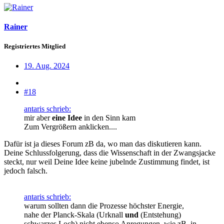
Rainer
Registriertes Mitglied
19. Aug. 2024
#18
antaris schrieb:
mir aber
eine Idee
in den Sinn kam
Zum Vergrößern anklicken....
Dafür ist ja dieses Forum zB da, wo man das diskutieren kann.
Deine Schlussfolgerung, dass die Wissenschaft in der Zwangsjacke
steckt, nur weil Deine Idee keine jubelnde Zustimmung findet, ist
jedoch falsch.
antaris schrieb:
warum sollten dann die Prozesse höchster Energie,
nahe der Planck-Skala (Urknall
und
(Entstehung)
schwarzes Loch) nicht ebenso Anregungen, wie zB. in