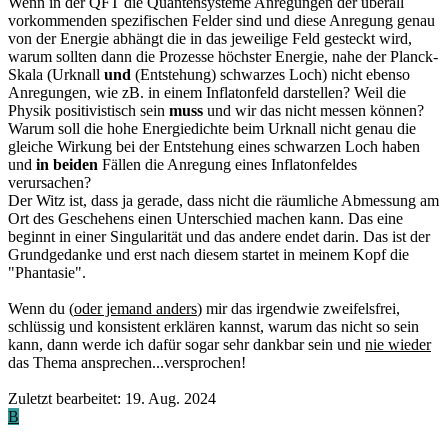
Wenn in der QFT die Quantensysteme Anregungen der überall
vorkommenden spezifischen Felder sind und diese Anregung genau
von der Energie abhängt die in das jeweilige Feld gesteckt wird,
warum sollten dann die Prozesse höchster Energie, nahe der Planck-
Skala (Urknall
und
(Entstehung) schwarzes Loch) nicht ebenso
Anregungen, wie zB. in einem Inflatonfeld darstellen? Weil die
Physik positivistisch sein
muss
und wir das nicht messen können?
Warum soll die hohe Energiedichte beim Urknall nicht genau die
gleiche Wirkung bei der Entstehung eines schwarzen Loch haben
und
in beiden
Fällen die Anregung eines Inflatonfeldes
verursachen?
Der Witz ist, dass ja gerade, dass nicht die räumliche Abmessung am
Ort des Geschehens einen Unterschied machen kann. Das eine
beginnt in einer Singularität und das andere endet darin. Das ist der
Grundgedanke und erst nach diesem startet in meinem Kopf die
"Phantasie".
Wenn du (
oder jemand anders
) mir das irgendwie zweifelsfrei,
schlüssig und konsistent erklären kannst, warum das nicht so sein
kann, dann werde ich dafür sogar sehr dankbar sein und
nie wieder
das Thema ansprechen...versprochen!
Zuletzt bearbeitet:
19. Aug. 2024
B