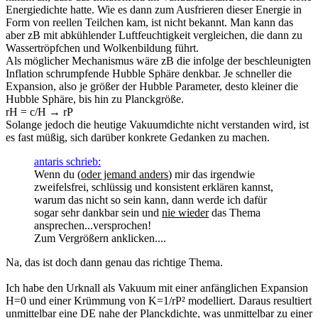
Energiedichte hatte. Wie es dann zum Ausfrieren dieser Energie in
Form von reellen Teilchen kam, ist nicht bekannt. Man kann das
aber zB mit abkühlender Luftfeuchtigkeit vergleichen, die dann zu
Wassertröpfchen und Wolkenbildung führt.
Als möglicher Mechanismus wäre zB die infolge der beschleunigten
Inflation schrumpfende Hubble Sphäre denkbar. Je schneller die
Expansion, also je größer der Hubble Parameter, desto kleiner die
Hubble Sphäre, bis hin zu Planckgröße.
rH = c/H → rP
Solange jedoch die heutige Vakuumdichte nicht verstanden wird, ist
es fast müßig, sich darüber konkrete Gedanken zu machen.
antaris schrieb:
Wenn du (
oder jemand anders
) mir das irgendwie
zweifelsfrei, schlüssig und konsistent erklären kannst,
warum das nicht so sein kann, dann werde ich dafür
sogar sehr dankbar sein und
nie wieder
das Thema
ansprechen...versprochen!
Zum Vergrößern anklicken....
Na, das ist doch dann genau das richtige Thema.
Ich habe den Urknall als Vakuum mit einer anfänglichen Expansion
H=0 und einer Krümmung von K=1/rP² modelliert. Daraus resultiert
unmittelbar eine DE nahe der Planckdichte, was unmittelbar zu einer