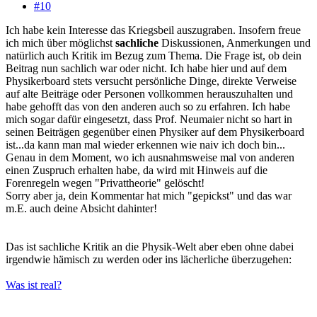
#10
Ich habe kein Interesse das Kriegsbeil auszugraben. Insofern freue
ich mich über möglichst
sachliche
Diskussionen, Anmerkungen und
natürlich auch Kritik im Bezug zum Thema. Die Frage ist, ob dein
Beitrag nun sachlich war oder nicht. Ich habe hier und auf dem
Physikerboard stets versucht persönliche Dinge, direkte Verweise
auf alte Beiträge oder Personen vollkommen herauszuhalten und
habe gehofft das von den anderen auch so zu erfahren. Ich habe
mich sogar dafür eingesetzt, dass Prof. Neumaier nicht so hart in
seinen Beiträgen gegenüber einen Physiker auf dem Physikerboard
ist...da kann man mal wieder erkennen wie naiv ich doch bin...
Genau in dem Moment, wo ich ausnahmsweise mal von anderen
einen Zuspruch erhalten habe, da wird mit Hinweis auf die
Forenregeln wegen "Privattheorie" gelöscht!
Sorry aber ja, dein Kommentar hat mich "gepickst" und das war
m.E. auch deine Absicht dahinter!
Das ist sachliche Kritik an die Physik-Welt aber eben ohne dabei
irgendwie hämisch zu werden oder ins lächerliche überzugehen:
Was ist real?