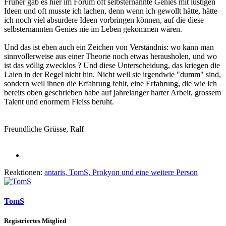
Früher gab es hier im Forum oft selbsternannte Genies mit lustigen
Ideen und oft musste ich lachen, denn wenn ich gewollt hätte, hätte
ich noch viel absurdere Ideen vorbringen können, auf die diese
selbsternannten Genies nie im Leben gekommen wären.
Und das ist eben auch ein Zeichen von Verständnis: wo kann man
sinnvollerweise aus einer Theorie noch etwas herausholen, und wo
ist das völlig zwecklos ? Und diese Unterscheidung, das kriegen die
Laien in der Regel nicht hin. Nicht weil sie irgendwie "dumm" sind,
sondern weil ihnen die Erfahrung fehlt, eine Erfahrung, die wie ich
bereits oben geschrieben habe auf jahrelanger harter Arbeit, grossem
Talent und enormem Fleiss beruht.
Freundliche Grüsse, Ralf
Reaktionen:
antaris
,
TomS
,
Prokyon
und eine weitere Person
TomS
Registriertes Mitglied