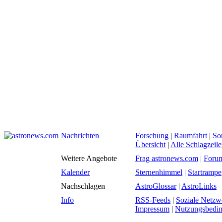
Nachrichten
Forschung
|
Raumfahrt
|
So
Übersicht
|
Alle Schlagzeil
Weitere Angebote
Frag astronews.com
|
Foru
Kalender
Sternenhimmel
|
Startrampe
Nachschlagen
AstroGlossar
|
AstroLinks
Info
RSS-Feeds
|
Soziale Netzw
Impressum
|
Nutzungsbedi