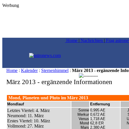
Werbung
Home
|
Nachrichten
|
Frag astron
Home
:
Kalender
:
Sternenhimmel
:
März 2013 - ergänzende Inf
März 2013 - ergänzende Informationen
Mond, Planeten und Pluto im März 2013
Mondlauf
Entfernung
Letztes Viertel: 4. März
Sonne
0,995 AE
J
Merkur
0,672 AE
Neumond: 11. März
Venus
1,718 AE
U
Erstes Viertel: 10. März
Mond
62,8 ER
N
Vollmond: 27. März
Mars
2,380 AE