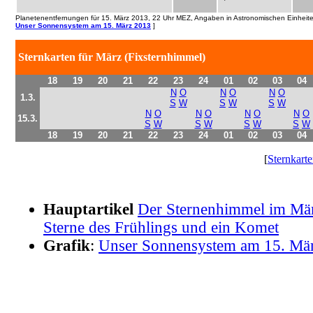
Planetenentfernungen für 15. März 2013, 22 Uhr MEZ, Angaben in Astronomischen Einheiten
Unser Sonnensystem am 15. März 2013
]
Sternkarten für März (Fixsternhimmel)
18
19
20
21
22
23
24
01
02
03
04
N
O
N
O
N
O
1.3.
S
W
S
W
S
W
N
O
N
O
N
O
N
O
15.3.
S
W
S
W
S
W
S
W
18
19
20
21
22
23
24
01
02
03
04
[
Sternkarte
Hauptartikel
Der Sternenhimmel im Mär
Sterne des Frühlings und ein Komet
Grafik
:
Unser Sonnensystem am 15. Mä