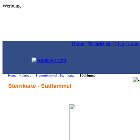
Werbung
Home
|
Nachrichten
|
Frag astron
Home
:
Kalender
:
Sternenhimmel
:
Sternkarten
:
Südhimmel
Sternkarte - Südhimmel