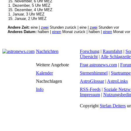
15. November, 6 Uhr MEZ
1. Dezember, 5 Uhr MEZ
15. Dezember, 4 Uhr MEZ
1. Januar, 3 Uhr MEZ
15. Januar, 2 Uhr MEZ
Andere Zeit:
eine |
zwei
Stunden zurück | eine |
zwei
Stunden vor
Anderes Datum:
halben |
einen
Monat zurück | halben |
einen
Monat vor
Nachrichten
Forschung
|
Raumfahrt
|
So
Übersicht
|
Alle Schlagzeil
Weitere Angebote
Frag astronews.com
|
Foru
Kalender
Sternenhimmel
|
Startrampe
Nachschlagen
AstroGlossar
|
AstroLinks
Info
RSS-Feeds
|
Soziale Netzw
Impressum
|
Nutzungsbedi
Copyright
Stefan Deiters
un