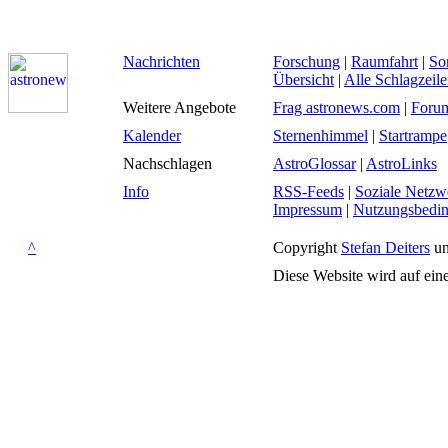
Nachrichten
Forschung
|
Raumfahrt
|
So
Übersicht
|
Alle Schlagzeil
Weitere Angebote
Frag astronews.com
|
Foru
Kalender
Sternenhimmel
|
Startrampe
Nachschlagen
AstroGlossar
|
AstroLinks
Info
RSS-Feeds
|
Soziale Netzw
Impressum
|
Nutzungsbedi
^
Copyright
Stefan Deiters
un
Diese Website wird auf ein