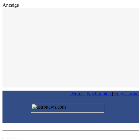
Anzeige
Home
|
Nachrichten
|
Frag astron