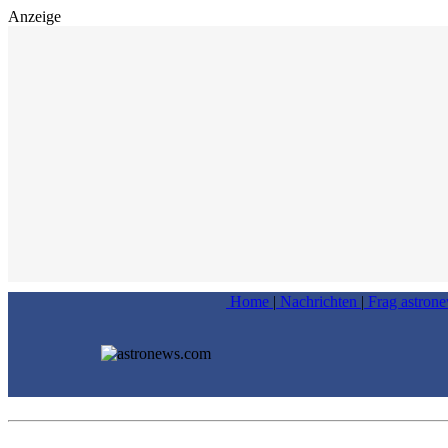
Anzeige
Home
|
Nachrichten
|
Frag astron