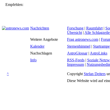
Empfehlen:
Nachrichten
Forschung
|
Raumfahrt
|
So
Übersicht
|
Alle Schlagzeil
Weitere Angebote
Frag astronews.com
|
Foru
Kalender
Sternenhimmel
|
Startrampe
Nachschlagen
AstroGlossar
|
AstroLinks
Info
RSS-Feeds
|
Soziale Netzw
Impressum
|
Nutzungsbedi
^
Copyright
Stefan Deiters
un
Diese Website wird auf ein