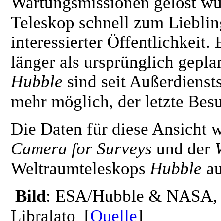
Wartungsmissionen gelöst wur
Teleskop schnell zum Liebli
interessierter Öffentlichkeit.
länger als ursprünglich gepl
Hubble
sind seit Außerdienst
mehr möglich, der letzte Bes
Die Daten für diese Ansicht 
Camera for Surveys
und der
Weltraumteleskops
Hubble
au
Bild
: ESA/Hubble & NASA, A.
Libralato [
Quelle
]