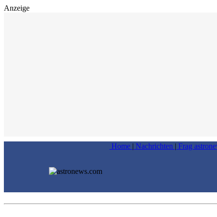
Anzeige
Home
|
Nachrichten
|
Frag astron