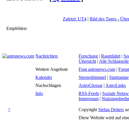
Zuletzt: UT4
|
Bild des Tages - Über
Empfehlen:
Nachrichten
Forschung
|
Raumfahrt
|
So
Übersicht
|
Alle Schlagzeil
Weitere Angebote
Frag astronews.com
|
Foru
Kalender
Sternenhimmel
|
Startrampe
Nachschlagen
AstroGlossar
|
AstroLinks
Info
RSS-Feeds
|
Soziale Netzw
Impressum
|
Nutzungsbedi
^
Copyright
Stefan Deiters
un
Diese Website wird auf ein