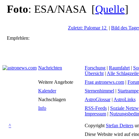
Foto
: ESA/NASA [
Quelle
]
Zuletzt: Palomar 12
|
Bild des Tages
Empfehlen:
Nachrichten
Forschung
|
Raumfahrt
|
So
Übersicht
|
Alle Schlagzeil
Weitere Angebote
Frag astronews.com
|
Foru
Kalender
Sternenhimmel
|
Startrampe
Nachschlagen
AstroGlossar
|
AstroLinks
Info
RSS-Feeds
|
Soziale Netzw
Impressum
|
Nutzungsbedi
^
Copyright
Stefan Deiters
un
Diese Website wird auf ein