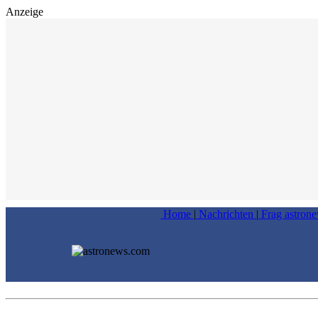
Anzeige
Home
|
Nachrichten
|
Frag astron