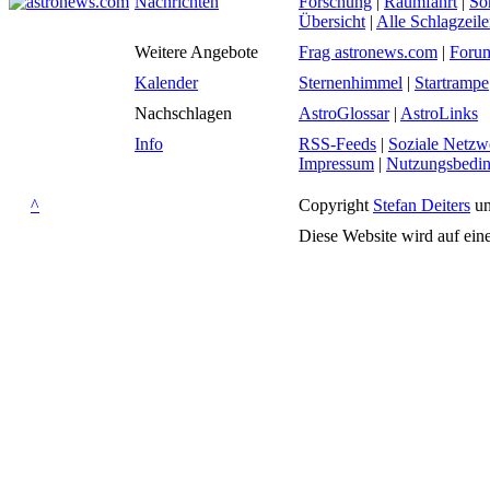
Nachrichten
Forschung
|
Raumfahrt
|
So
Übersicht
|
Alle Schlagzeil
Weitere Angebote
Frag astronews.com
|
Foru
Kalender
Sternenhimmel
|
Startrampe
Nachschlagen
AstroGlossar
|
AstroLinks
Info
RSS-Feeds
|
Soziale Netzw
Impressum
|
Nutzungsbedi
^
Copyright
Stefan Deiters
un
Diese Website wird auf ein