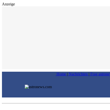
Anzeige
Home
|
Nachrichten
|
Frag astron