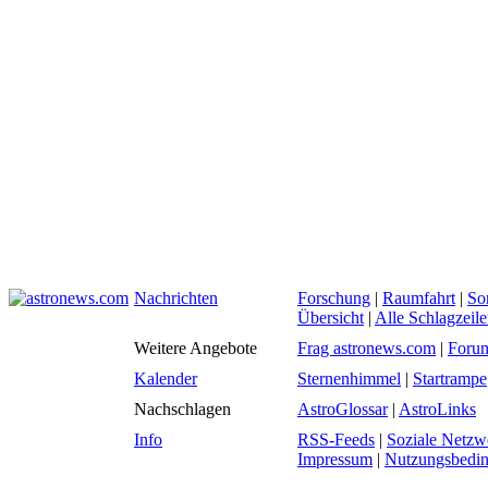
Nachrichten
Forschung
|
Raumfahrt
|
So
Übersicht
|
Alle Schlagzeil
Weitere Angebote
Frag astronews.com
|
Foru
Kalender
Sternenhimmel
|
Startrampe
Nachschlagen
AstroGlossar
|
AstroLinks
Info
RSS-Feeds
|
Soziale Netzw
Impressum
|
Nutzungsbedi