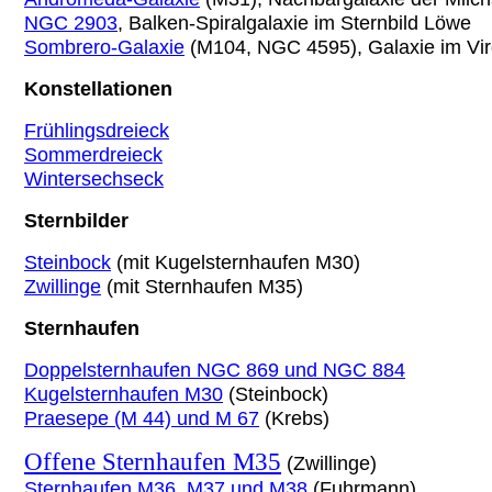
NGC 2903
,
Balken-Spiralgalaxie im Sternbild Löwe
Sombrero-Galaxie
(M104, NGC 4595), Galaxie im Vi
Konstellationen
Frühlingsdreieck
Sommerdreieck
Wintersechseck
Sternbilder
Steinbock
(mit Kugelsternhaufen M30)
Zwillinge
(mit Sternhaufen M35)
Sternhaufen
Doppelsternhaufen NGC 869 und NGC 884
Kugelsternhaufen M30
(Steinbock)
Praesepe (M 44) und M 67
(Krebs)
Offene Sternhaufen M35
(Zwillinge)
Sternhaufen M36, M37 und M38
(Fuhrmann)