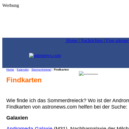
Werbung
Home
|
Nachrichten
|
Frag astron
Home
:
Kalender
:
Sternenhimmel
:
Findkarten
Findkarten
Wie finde ich das Sommerdreieck? Wo ist der Andro
Findkarten von astronews.com helfen bei der Suche:
Galaxien
Andromeda-Galaxie
(M31), Nachbargalaxie der Milch