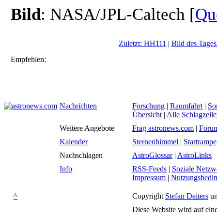
Bild
: NASA/JPL-Caltech [
Qu
Zuletzt: HH111
|
Bild des Tages
Empfehlen:
Nachrichten
Forschung
|
Raumfahrt
|
So
Übersicht
|
Alle Schlagzeil
Weitere Angebote
Frag astronews.com
|
Foru
Kalender
Sternenhimmel
|
Startrampe
Nachschlagen
AstroGlossar
|
AstroLinks
Info
RSS-Feeds
|
Soziale Netzw
Impressum
|
Nutzungsbedi
^
Copyright
Stefan Deiters
un
Diese Website wird auf ein