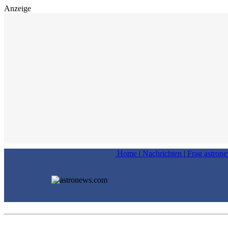
Anzeige
Home
|
Nachrichten
|
Frag astron