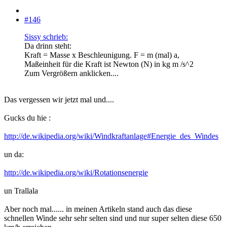
#146
Sissy schrieb:
Da drinn steht:
Kraft = Masse x Beschleunigung. F = m (mal) a,
Maßeinheit für die Kraft ist Newton (N) in kg m /s^2
Zum Vergrößern anklicken....
Das vergessen wir jetzt mal und....
Gucks du hie :
http://de.wikipedia.org/wiki/Windkraftanlage#Energie_des_Windes
un da:
http://de.wikipedia.org/wiki/Rotationsenergie
un Trallala
Aber noch mal...... in meinen Artikeln stand auch das diese
schnellen Winde sehr sehr selten sind und nur super selten diese 650