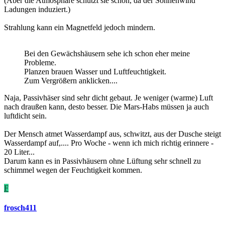
(Aber die Atmosphäre schützt sie schon, da der Sonnenwind
Ladungen induziert.)
Strahlung kann ein Magnetfeld jedoch mindern.
Bei den Gewächshäusern sehe ich schon eher meine
Probleme.
Planzen brauen Wasser und Luftfeuchtigkeit.
Zum Vergrößern anklicken....
Naja, Passivhäser sind sehr dicht gebaut. Je weniger (warme) Luft
nach draußen kann, desto besser. Die Mars-Habs müssen ja auch
luftdicht sein.
Der Mensch atmet Wasserdampf aus, schwitzt, aus der Dusche steigt
Wasserdampf auf,.... Pro Woche - wenn ich mich richtig erinnere -
20 Liter...
Darum kann es in Passivhäusern ohne Lüftung sehr schnell zu
schimmel wegen der Feuchtigkeit kommen.
F
frosch411