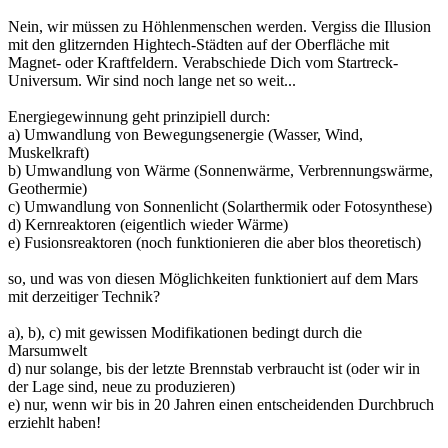
Nein, wir müssen zu Höhlenmenschen werden. Vergiss die Illusion
mit den glitzernden Hightech-Städten auf der Oberfläche mit
Magnet- oder Kraftfeldern. Verabschiede Dich vom Startreck-
Universum. Wir sind noch lange net so weit...
Energiegewinnung geht prinzipiell durch:
a) Umwandlung von Bewegungsenergie (Wasser, Wind,
Muskelkraft)
b) Umwandlung von Wärme (Sonnenwärme, Verbrennungswärme,
Geothermie)
c) Umwandlung von Sonnenlicht (Solarthermik oder Fotosynthese)
d) Kernreaktoren (eigentlich wieder Wärme)
e) Fusionsreaktoren (noch funktionieren die aber blos theoretisch)
so, und was von diesen Möglichkeiten funktioniert auf dem Mars
mit derzeitiger Technik?
a), b), c) mit gewissen Modifikationen bedingt durch die
Marsumwelt
d) nur solange, bis der letzte Brennstab verbraucht ist (oder wir in
der Lage sind, neue zu produzieren)
e) nur, wenn wir bis in 20 Jahren einen entscheidenden Durchbruch
erziehlt haben!