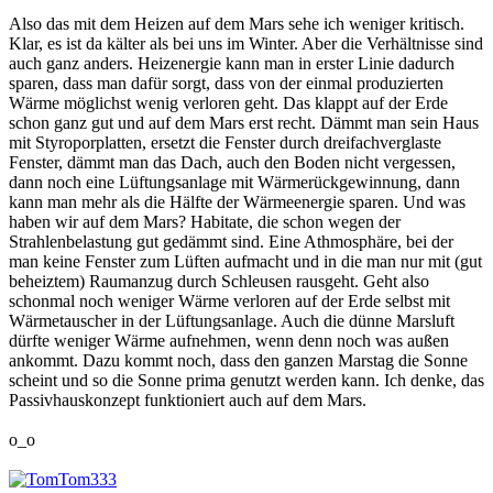
Also das mit dem Heizen auf dem Mars sehe ich weniger kritisch.
Klar, es ist da kälter als bei uns im Winter. Aber die Verhältnisse sind
auch ganz anders. Heizenergie kann man in erster Linie dadurch
sparen, dass man dafür sorgt, dass von der einmal produzierten
Wärme möglichst wenig verloren geht. Das klappt auf der Erde
schon ganz gut und auf dem Mars erst recht. Dämmt man sein Haus
mit Styroporplatten, ersetzt die Fenster durch dreifachverglaste
Fenster, dämmt man das Dach, auch den Boden nicht vergessen,
dann noch eine Lüftungsanlage mit Wärmerückgewinnung, dann
kann man mehr als die Hälfte der Wärmeenergie sparen. Und was
haben wir auf dem Mars? Habitate, die schon wegen der
Strahlenbelastung gut gedämmt sind. Eine Athmosphäre, bei der
man keine Fenster zum Lüften aufmacht und in die man nur mit (gut
beheiztem) Raumanzug durch Schleusen rausgeht. Geht also
schonmal noch weniger Wärme verloren auf der Erde selbst mit
Wärmetauscher in der Lüftungsanlage. Auch die dünne Marsluft
dürfte weniger Wärme aufnehmen, wenn denn noch was außen
ankommt. Dazu kommt noch, dass den ganzen Marstag die Sonne
scheint und so die Sonne prima genutzt werden kann. Ich denke, das
Passivhauskonzept funktioniert auch auf dem Mars.
o_o