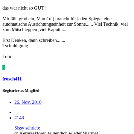
das war nicht so GUT!
Mir fällt grad ein, Man ( n ) braucht für jeden Spiegel eine
automatische Ausrichtungseinheit zur Sonne...... Viel Technik, viel
zum Mitschleppen ,viel Kaputt.....
Erst Denken, dann schreiben.......
Tschuldigung
Tom
F
frosch411
Registriertes Mitglied
26. Nov. 2010
#148
Sissy schrieb:
d) Kernreaktoren (eigentlich wieder Wärme)