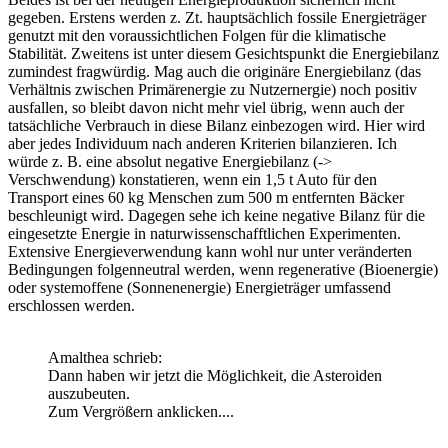
gegeben. Erstens werden z. Zt. hauptsächlich fossile Energieträger
genutzt mit den voraussichtlichen Folgen für die klimatische
Stabilität. Zweitens ist unter diesem Gesichtspunkt die Energiebilanz
zumindest fragwürdig. Mag auch die originäre Energiebilanz (das
Verhältnis zwischen Primärenergie zu Nutzernergie) noch positiv
ausfallen, so bleibt davon nicht mehr viel übrig, wenn auch der
tatsächliche Verbrauch in diese Bilanz einbezogen wird. Hier wird
aber jedes Individuum nach anderen Kriterien bilanzieren. Ich
würde z. B. eine absolut negative Energiebilanz (->
Verschwendung) konstatieren, wenn ein 1,5 t Auto für den
Transport eines 60 kg Menschen zum 500 m entfernten Bäcker
beschleunigt wird. Dagegen sehe ich keine negative Bilanz für die
eingesetzte Energie in naturwissenschafftlichen Experimenten.
Extensive Energieverwendung kann wohl nur unter veränderten
Bedingungen folgenneutral werden, wenn regenerative (Bioenergie)
oder systemoffene (Sonnenenergie) Energieträger umfassend
erschlossen werden.
Amalthea schrieb:
Dann haben wir jetzt die Möglichkeit, die Asteroiden
auszubeuten.
Zum Vergrößern anklicken....