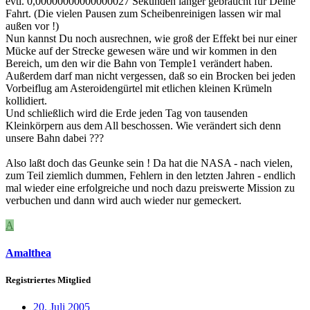
evtl. 0,00000000000000027 Sekunden länger gebraucht für Deine
Fahrt. (Die vielen Pausen zum Scheibenreinigen lassen wir mal
außen vor !)
Nun kannst Du noch ausrechnen, wie groß der Effekt bei nur einer
Mücke auf der Strecke gewesen wäre und wir kommen in den
Bereich, um den wir die Bahn von Temple1 verändert haben.
Außerdem darf man nicht vergessen, daß so ein Brocken bei jeden
Vorbeiflug am Asteroidengürtel mit etlichen kleinen Krümeln
kollidiert.
Und schließlich wird die Erde jeden Tag von tausenden
Kleinkörpern aus dem All beschossen. Wie verändert sich denn
unsere Bahn dabei ???
Also laßt doch das Geunke sein ! Da hat die NASA - nach vielen,
zum Teil ziemlich dummen, Fehlern in den letzten Jahren - endlich
mal wieder eine erfolgreiche und noch dazu preiswerte Mission zu
verbuchen und dann wird auch wieder nur gemeckert.
A
Amalthea
Registriertes Mitglied
20. Juli 2005