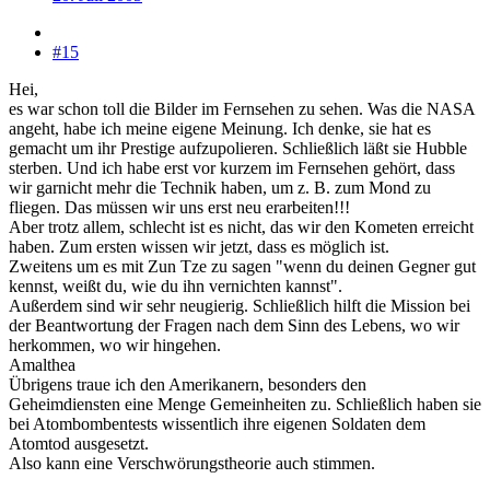
#15
Hei,
es war schon toll die Bilder im Fernsehen zu sehen. Was die NASA
angeht, habe ich meine eigene Meinung. Ich denke, sie hat es
gemacht um ihr Prestige aufzupolieren. Schließlich läßt sie Hubble
sterben. Und ich habe erst vor kurzem im Fernsehen gehört, dass
wir garnicht mehr die Technik haben, um z. B. zum Mond zu
fliegen. Das müssen wir uns erst neu erarbeiten!!!
Aber trotz allem, schlecht ist es nicht, das wir den Kometen erreicht
haben. Zum ersten wissen wir jetzt, dass es möglich ist.
Zweitens um es mit Zun Tze zu sagen "wenn du deinen Gegner gut
kennst, weißt du, wie du ihn vernichten kannst".
Außerdem sind wir sehr neugierig. Schließlich hilft die Mission bei
der Beantwortung der Fragen nach dem Sinn des Lebens, wo wir
herkommen, wo wir hingehen.
Amalthea
Übrigens traue ich den Amerikanern, besonders den
Geheimdiensten eine Menge Gemeinheiten zu. Schließlich haben sie
bei Atombombentests wissentlich ihre eigenen Soldaten dem
Atomtod ausgesetzt.
Also kann eine Verschwörungstheorie auch stimmen.