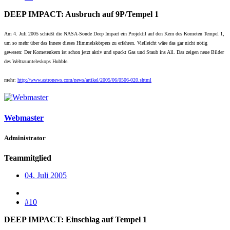
DEEP IMPACT: Ausbruch auf 9P/Tempel 1
Am 4. Juli 2005 schießt die NASA-Sonde Deep Impact ein Projektil auf den Kern des Kometen Tempel 1,
um so mehr über das Innere dieses Himmelskörpers zu erfahren. Vielleicht wäre das gar nicht nötig
gewesen: Der Kometenkern ist schon jetzt aktiv und spuckt Gas und Staub ins All. Das zeigen neue Bilder
des Weltraumteleskops Hubble.
mehr:
http://www.astronews.com/news/artikel/2005/06/0506-020.shtml
Webmaster
Administrator
Teammitglied
04. Juli 2005
#10
DEEP IMPACT: Einschlag auf Tempel 1