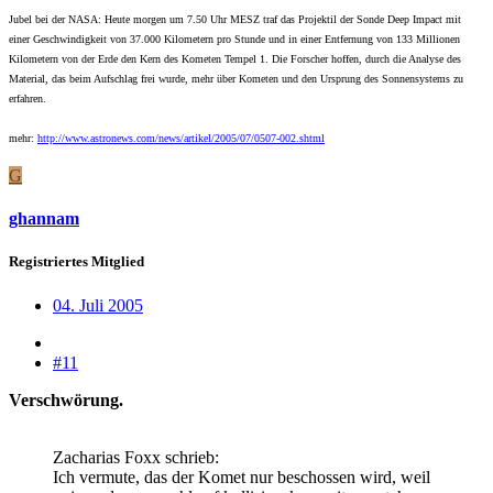
Jubel bei der NASA: Heute morgen um 7.50 Uhr MESZ traf das Projektil der Sonde Deep Impact mit
einer Geschwindigkeit von 37.000 Kilometern pro Stunde und in einer Entfernung von 133 Millionen
Kilometern von der Erde den Kern des Kometen Tempel 1. Die Forscher hoffen, durch die Analyse des
Material, das beim Aufschlag frei wurde, mehr über Kometen und den Ursprung des Sonnensystems zu
erfahren.
mehr:
http://www.astronews.com/news/artikel/2005/07/0507-002.shtml
G
ghannam
Registriertes Mitglied
04. Juli 2005
#11
Verschwörung.
Zacharias Foxx schrieb:
Ich vermute, das der Komet nur beschossen wird, weil