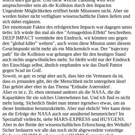
anspruchsvoller sein als die Kollision durch den Impactor.
Ungeahnte Möglichkeiten eröffnet beide Missionen nicht. Aber sie
werden bisher nicht verfügbare wissenschaftliche Daten liefern und
sich dabei ergänzen.
Der emotionale Faktor des erfolgreichen Impacts war dagegen umso
tiefer. Ich würde ihn mal als den "Armageddon-Effekt" beschreiben.
DEEP IMPACT vermittelte den Eindruck, wir könnten uns gegen
den "global killer" wehren", auch wenn diese Mission unter diesem
Gesichtspunkt nicht mehr als ein Mückenstich war. Der "trajectory
path" für die Kollision war gelungen aber für den heutigen Stand
auch nichts ungewöhnliches mehr. So bleibt wohl nur der Eindruck
des Einschlags selbst, ähnlich empfunden wie das Duell Patriot
gegen Scud im Golf.
Soweit, so gut: es zeigt aber auch, dass hier ein Vertrauen da ist,
dass es jemanden gibt, der die Menschheit nicht untergehen lässt!
Das gehört aber eher in das Thema ''Erdnahe Asteroiden'.
Aber es ist z. Zt. eben niemand anderes als die NASA, die die
Kapazitäten für ein solches Unternehmen hat. Und ich find es nicht
mehr lustig. Sicherlich findet man immer irgendwo etwas, um an
dieser Institution herumzukritteln. Aber mal ehrlich! Wer kann denn
an die Erfolge der NASA auch nur annähernd heranreichen? Im
Spezialfall vielleicht, siehe MARS-EXPRESS und HUYGENS.
Aber in der Breite der wissenschaftlichen Erforschung des Weltalls?
Sicher bedauern wir alle das noch nicht abgewendete vorzeitige