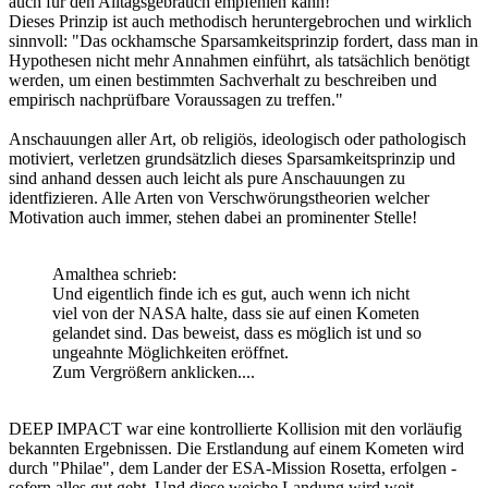
auch für den Alltagsgebrauch empfehlen kann!
Dieses Prinzip ist auch methodisch heruntergebrochen und wirklich
sinnvoll: "Das ockhamsche Sparsamkeitsprinzip fordert, dass man in
Hypothesen nicht mehr Annahmen einführt, als tatsächlich benötigt
werden, um einen bestimmten Sachverhalt zu beschreiben und
empirisch nachprüfbare Voraussagen zu treffen."
Anschauungen aller Art, ob religiös, ideologisch oder pathologisch
motiviert, verletzen grundsätzlich dieses Sparsamkeitsprinzip und
sind anhand dessen auch leicht als pure Anschauungen zu
identfizieren. Alle Arten von Verschwörungstheorien welcher
Motivation auch immer, stehen dabei an prominenter Stelle!
Amalthea schrieb:
Und eigentlich finde ich es gut, auch wenn ich nicht
viel von der NASA halte, dass sie auf einen Kometen
gelandet sind. Das beweist, dass es möglich ist und so
ungeahnte Möglichkeiten eröffnet.
Zum Vergrößern anklicken....
DEEP IMPACT war eine kontrollierte Kollision mit den vorläufig
bekannten Ergebnissen. Die Erstlandung auf einem Kometen wird
durch "Philae", dem Lander der ESA-Mission Rosetta, erfolgen -
sofern alles gut geht. Und diese weiche Landung wird weit