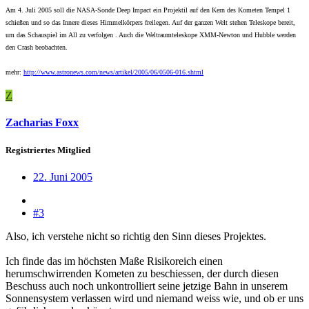
Am 4. Juli 2005 soll die NASA-Sonde Deep Impact ein Projektil auf den Kern des Kometen Tempel 1
schießen und so das Innere dieses Himmelkörpers freilegen. Auf der ganzen Welt stehen Teleskope bereit,
um das Schauspiel im All zu verfolgen . Auch die Weltraumteleskope XMM-Newton und Hubble werden
den Crash beobachten.
mehr:
http://www.astronews.com/news/artikel/2005/06/0506-016.shtml
Z
Zacharias Foxx
Registriertes Mitglied
22. Juni 2005
#3
Also, ich verstehe nicht so richtig den Sinn dieses Projektes.
Ich finde das im höchsten Maße Risikoreich einen
herumschwirrenden Kometen zu beschiessen, der durch diesen
Beschuss auch noch unkontrolliert seine jetzige Bahn in unserem
Sonnensystem verlassen wird und niemand weiss wie, und ob er uns