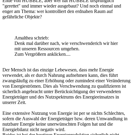
Ende von HUBBLE, aber wer hat HUBBLE ursprünglich
"gerettet" und immer wieder ausgebaut? Und noch einmal und
enger am Thema: wer kontrolliert den erdnahen Raum auf
gefährliche Objekte?
Amalthea schrieb:
Denk mal darüber nach, wie verschwenderich wir hier
mit unseren Ressourcen umgehen.
Zum Vergrößern anklicken....
Der Mensch ist das einzige Lebewesen, dass mehr Energie
verwendet, als er durch Nahrung aufnehmen kann, dies führt
zwangsläufig zu einer Erhöhung oder zumindest einer Veränderung
von Energieströmen. Dies als Verschwendung zu qualifizieren ist
sicherlich angebracht unter Berücksichtigung der verwendeten
Energieträger und des Nutzspektrums des Energieeinsatzes in
unserer Zeit.
Eine extensive Nutzung von Energie ist per se nichts Schlechtes,
sofern die Auswahl der Energieträger bzw. deren Umwandlung in
nutzbare Energie keine unerwünschten Folgen hat und die
Energiebilanz nicht negativ wird.
Beides ist bei der heutigen Energieproduktion sicherlich nicht