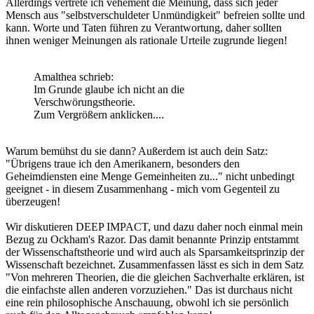
Allerdings vertrete ich vehement die Meinung, dass sich jeder
Mensch aus "selbstverschuldeter Unmündigkeit" befreien sollte und
kann. Worte und Taten führen zu Verantwortung, daher sollten
ihnen weniger Meinungen als rationale Urteile zugrunde liegen!
Amalthea schrieb:
Im Grunde glaube ich nicht an die
Verschwörungstheorie.
Zum Vergrößern anklicken....
Warum bemühst du sie dann? Außerdem ist auch dein Satz:
"Übrigens traue ich den Amerikanern, besonders den
Geheimdiensten eine Menge Gemeinheiten zu..." nicht unbedingt
geeignet - in diesem Zusammenhang - mich vom Gegenteil zu
überzeugen!
Wir diskutieren DEEP IMPACT, und dazu daher noch einmal mein
Bezug zu Ockham's Razor. Das damit benannte Prinzip entstammt
der Wissenschaftstheorie und wird auch als Sparsamkeitsprinzip der
Wissenschaft bezeichnet. Zusammenfassen lässt es sich in dem Satz
"Von mehreren Theorien, die die gleichen Sachverhalte erklären, ist
die einfachste allen anderen vorzuziehen." Das ist durchaus nicht
eine rein philosophische Anschauung, obwohl ich sie persönlich