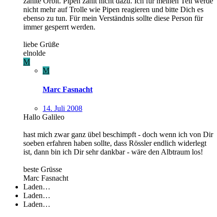
zählte Orbit. Pipen zählt nicht dazu. Ich für meinen Teil werde
nicht mehr auf Trolle wie Pipen reagieren und bitte Dich es
ebenso zu tun. Für mein Verständnis sollte diese Person für
immer gesperrt werden.
liebe Grüße
elnolde
M
M
Marc Fasnacht
14. Juli 2008
Hallo Galileo
hast mich zwar ganz übel beschimpft - doch wenn ich von Dir
soeben erfahren haben sollte, dass Rössler endlich widerlegt
ist, dann bin ich Dir sehr dankbar - wäre den Albtraum los!
beste Grüsse
Marc Fasnacht
Laden…
Laden…
Laden…