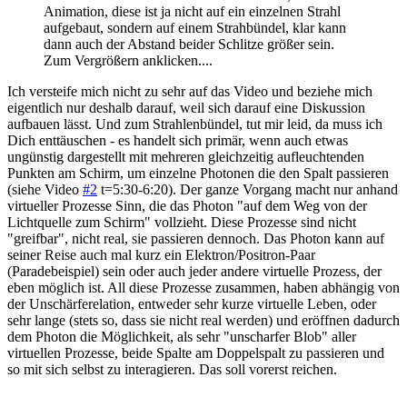
Animation, diese ist ja nicht auf ein einzelnen Strahl
aufgebaut, sondern auf einem Strahbündel, klar kann
dann auch der Abstand beider Schlitze größer sein.
Zum Vergrößern anklicken....
Ich versteife mich nicht zu sehr auf das Video und beziehe mich
eigentlich nur deshalb darauf, weil sich darauf eine Diskussion
aufbauen lässt. Und zum Strahlenbündel, tut mir leid, da muss ich
Dich enttäuschen - es handelt sich primär, wenn auch etwas
ungünstig dargestellt mit mehreren gleichzeitig aufleuchtenden
Punkten am Schirm, um einzelne Photonen die den Spalt passieren
(siehe Video
#2
t=5:30-6:20). Der ganze Vorgang macht nur anhand
virtueller Prozesse Sinn, die das Photon "auf dem Weg von der
Lichtquelle zum Schirm" vollzieht. Diese Prozesse sind nicht
"greifbar", nicht real, sie passieren dennoch. Das Photon kann auf
seiner Reise auch mal kurz ein Elektron/Positron-Paar
(Paradebeispiel) sein oder auch jeder andere virtuelle Prozess, der
eben möglich ist. All diese Prozesse zusammen, haben abhängig von
der Unschärferelation, entweder sehr kurze virtuelle Leben, oder
sehr lange (stets so, dass sie nicht real werden) und eröffnen dadurch
dem Photon die Möglichkeit, als sehr "unscharfer Blob" aller
virtuellen Prozesse, beide Spalte am Doppelspalt zu passieren und
so mit sich selbst zu interagieren. Das soll vorerst reichen.