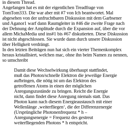
in diesem Thread.
Angefangen hat es mit der eigentlichen Treadfrage von
TomTom333. Die war aber mit #7 von Ich beantwortet. Mal
abgesehen von der unfruchtbaren Diskussion mit dem Garbsener
und Aganor1 warf dann Raumgleiter in #46 die zweite Frage nach
der Dehnung der Amplitude durch die Expansion auf, über die vor
allem MichaMedia und ins#1 bis #67 diskutierten. Diese Diskussion
ist nicht abgeschlossen. Sie wurde dann durch unsere Diskussion
über Helligkeit verdrängt.
In den letzten Beiträgen nun hat sich ein vierter Themenkomplex
heraus kristallisiert, welchen mac, ohne ihn beim Namen zu nennen,
so umschreibt
Damit diese Wechselwirkung überhaupt stattfindet,
muß das Photon/schnelle Elektron die jeweilige Energie
aufbringen, die nötig ist um das Elektron des
getroffenen Atoms in einen der möglichen
Anregungszustände zu bringen. Reicht die Energie
nicht, dann findet diese Anregung niemals statt. Das
Photon kann nach diesem Energieaustausch mit einer
Wellenlänge ‚weiterfliegen‘, die der Differenzenergie
(Ursprüngliche Photonenfrequenz * h –
Anregungsenergie = Frequenz des gestreut
weiterfliegenden Photons * h entspricht.