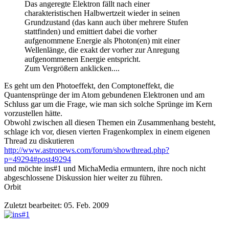
Das angeregte Elektron fällt nach einer
charakteristischen Halbwertzeit wieder in seinen
Grundzustand (das kann auch über mehrere Stufen
stattfinden) und emittiert dabei die vorher
aufgenommene Energie als Photon(en) mit einer
Wellenlänge, die exakt der vorher zur Anregung
aufgenommenen Energie entspricht.
Zum Vergrößern anklicken....
Es geht um den Photoeffekt, den Comptoneffekt, die
Quantensprünge der im Atom gebundenen Elektronen und am
Schluss gar um die Frage, wie man sich solche Sprünge im Kern
vorzustellen hätte.
Obwohl zwischen all diesen Themen ein Zusammenhang besteht,
schlage ich vor, diesen vierten Fragenkomplex in einem eigenen
Thread zu diskutieren
http://www.astronews.com/forum/showthread.php?
p=49294#post49294
und möchte ins#1 und MichaMedia ermuntern, ihre noch nicht
abgeschlossene Diskussion hier weiter zu führen.
Orbit
Zuletzt bearbeitet:
05. Feb. 2009