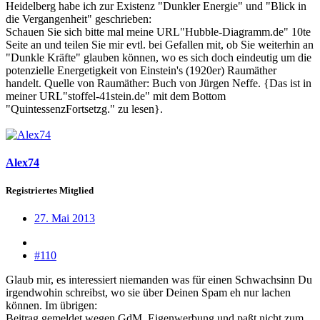
Heidelberg habe ich zur Existenz "Dunkler Energie" und "Blick in
die Vergangenheit" geschrieben:
Schauen Sie sich bitte mal meine URL"Hubble-Diagramm.de" 10te
Seite an und teilen Sie mir evtl. bei Gefallen mit, ob Sie weiterhin an
"Dunkle Kräfte" glauben können, wo es sich doch eindeutig um die
potenzielle Energetigkeit von Einstein's (1920er) Raumäther
handelt. Quelle von Raumäther: Buch von Jürgen Neffe. {Das ist in
meiner URL"stoffel-41stein.de" mit dem Bottom
"QuintessenzFortsetzg." zu lesen}.
Alex74
Registriertes Mitglied
27. Mai 2013
#110
Glaub mir, es interessiert niemanden was für einen Schwachsinn Du
irgendwohin schreibst, wo sie über Deinen Spam eh nur lachen
können. Im übrigen:
Beitrag gemeldet wegen GdM, Eigenwerbung und paßt nicht zum