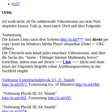
#107
Orbit
,
ich weiß nicht, ob Du mittlerweile Videostreams aus dem Netz
abspielen kannst. Falls ja, dann mach' Dich mal über Folgende:
Anmerkung:
Die kurzen Links nach dem Schema
http://is.gd/***
sind
direkt
per
copy+paste im Windows Media Player abspielbar (Datei -> URL
öffnen)
Die Übersicht zum Inhalt jedes einzelnen Videostreams, sind über
die Suche des "timms - Tübinger Internet Multimedia Server"
erreichbar, indem man auf diesen >>>
Link
<<< klickt und dann
einen der folgenden Begriffe (ohne Anführungszeichen) in das
Suchfeld eingibt
Vorlesung Experimentalphysik VI, 21. Stunde
http://is.gd/jIV5
, Fortsetzung (ca. 10 Minuten)
http://is.gd/jJb6
"Vorlesung Physik III, 63. Stunde"
http://is.gd/jJ6Z
, Fortsetzung
http://is.gd/jIZi
"Vorlesung Physik III, 64. Stunde"
http://is.gd/jIZR