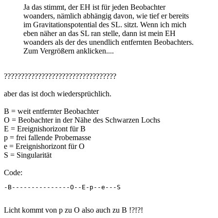
Ja das stimmt, der EH ist für jeden Beobachter
woanders, nämlich abhängig davon, wie tief er bereits
im Gravitationspotential des SL. sitzt. Wenn ich mich
eben näher an das SL ran stelle, dann ist mein EH
woanders als der des unendlich entfernten Beobachters.
Zum Vergrößern anklicken....
?????????????????????????????????
aber das ist doch wiedersprüchlich.
B = weit entfernter Beobachter
O = Beobachter in der Nähe des Schwarzen Lochs
E = Ereignishorizont für B
p = frei fallende Probemasse
e = Ereignishorizont für O
S = Singularität
Code:
-B---------------O--E-p--e---S
Licht kommt von p zu O also auch zu B !?!?!