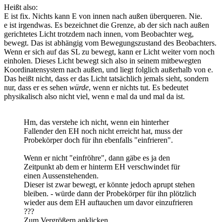
Heißt also:
E ist fix. Nichts kann E von innen nach außen überqueren. Nie.
e ist irgendwas. Es bezeichnet die Grenze, ab der sich nach außen
gerichtetes Licht trotzdem nach innen, vom Beobachter weg,
bewegt. Das ist abhängig vom Bewegungszustand des Beobachters.
Wenn er sich auf das SL zu bewegt, kann er Licht weiter vorn noch
einholen. Dieses Licht bewegt sich also in seinem mitbewegten
Koordinatensystem nach außen, und liegt folglich außerhalb von e.
Das heißt nicht, dass er das Licht tatsächlich jemals sieht, sondern
nur, dass er es sehen
würde
, wenn er nichts tut. Es bedeutet
physikalisch also nicht viel, wenn e mal da und mal da ist.
Hm, das verstehe ich nicht, wenn ein hinterher
Fallender den EH noch nicht erreicht hat, muss der
Probekörper doch für ihn ebenfalls "einfrieren".
Wenn er nicht "einfröhre", dann gäbe es ja den
Zeitpunkt ab dem er hinterm EH verschwindet für
einen Aussenstehenden.
Dieser ist zwar bewegt, er könnte jedoch aprupt stehen
bleiben. - würde dann der Probekörper für ihn plötzlich
wieder aus dem EH auftauchen um davor einzufrieren
???
Zum Vergrößern anklicken....