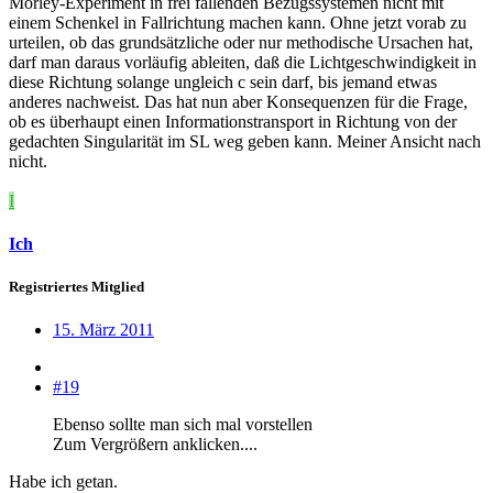
Morley-Experiment in frei fallenden Bezugssystemen nicht mit
einem Schenkel in Fallrichtung machen kann. Ohne jetzt vorab zu
urteilen, ob das grundsätzliche oder nur methodische Ursachen hat,
darf man daraus vorläufig ableiten, daß die Lichtgeschwindigkeit in
diese Richtung solange ungleich c sein darf, bis jemand etwas
anderes nachweist. Das hat nun aber Konsequenzen für die Frage,
ob es überhaupt einen Informationstransport in Richtung von der
gedachten Singularität im SL weg geben kann. Meiner Ansicht nach
nicht.
I
Ich
Registriertes Mitglied
15. März 2011
#19
Ebenso sollte man sich mal vorstellen
Zum Vergrößern anklicken....
Habe ich getan.