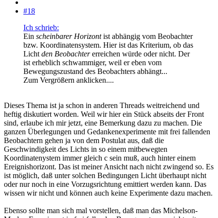
#18
Ich schrieb:
Ein
scheinbarer Horizont
ist abhängig vom Beobachter
bzw. Koordinatensystem. Hier ist das Kriterium, ob das
Licht
den Beobachter
erreichen würde oder nicht. Der
ist erheblich schwammiger, weil er eben vom
Bewegungszustand des Beobachters abhängt...
Zum Vergrößern anklicken....
Dieses Thema ist ja schon in anderen Threads weitreichend und
heftig diskutiert worden. Weil wir hier ein Stück abseits der Front
sind, erlaube ich mir jetzt, eine Bemerkung dazu zu machen. Die
ganzen Überlegungen und Gedankenexperimente mit frei fallenden
Beobachtern gehen ja von dem Postulat aus, daß die
Geschwindigkeit des Lichts in so einem mitbewegten
Koordinatenystem immer gleich c sein muß, auch hinter einem
Ereignishorizont. Das ist meiner Ansicht nach nicht zwingend so. Es
ist möglich, daß unter solchen Bedingungen Licht überhaupt nicht
oder nur noch in eine Vorzugsrichtung emittiert werden kann. Das
wissen wir nicht und können auch keine Experimente dazu machen.
Ebenso sollte man sich mal vorstellen, daß man das Michelson-