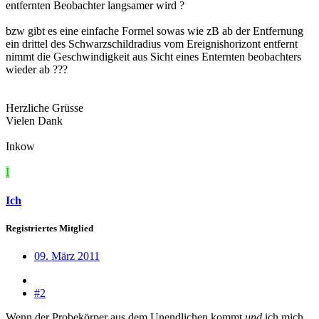
entfernten Beobachter langsamer wird ?
bzw gibt es eine einfache Formel sowas wie zB ab der Entfernung
ein drittel des Schwarzschildradius vom Ereignishorizont entfernt
nimmt die Geschwindigkeit aus Sicht eines Enternten beobachters
wieder ab ???
Herzliche Grüsse
Vielen Dank
Inkow
I
Ich
Registriertes Mitglied
09. März 2011
#2
Wenn der Probekörper aus dem Unendlichen kommt
und
ich mich