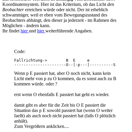
Koordinatensystem. Hier ist das Kriterium, ob das Licht
den
Beobachter
erreichen würde oder nicht. Der ist erheblich
schwammiger, weil er eben vom Bewegungszustand des
Beobachters abhängt, den dieser ja jederzeit - im Rahmen des
Möglichen - ändern kann.
Ihr findet
hier
und
hier
weiterführende Angaben.
Code:
Fallrichtung->        B  E     e

----------------------O--|-p---|----------S
Wenn p E passiert hat, aber O noch nicht, kann kein
Licht mehr von p zu O kommen, da es sonst auch zu B
kommen würde. oder ?
erst wenn O ebenfalls E passiert hat geht es wieder.
damit gibt es aber für die Zeit bis O E passiert die
Situation das p E sowohl passiert hat (wenn O weiter
faellt) als auch noch nicht passiert hat (falls O plötzlich
anhält).
Zum Vergrößern anklicken....