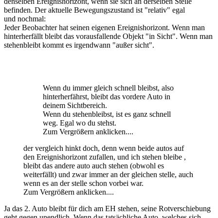
denselben Ereignishorizont, wenn sie sich an derselben Stelle
befinden. Der aktuelle Bewegungszustand ist "relativ" egal
und nochmal:
Jeder Beobachter hat seinen eigenen Ereignishorizont. Wenn man
hinterherfällt bleibt das vorausfallende Objekt "in Sicht". Wenn man
stehenbleibt kommt es irgendwann "außer sicht".
Wenn du immer gleich schnell bleibst, also
hinterherfährst, bleibt das vordere Auto in
deinem Sichtbereich.
Wenn du stehenbleibst, ist es ganz schnell
weg. Egal wo du stehst.
Zum Vergrößern anklicken....
der vergleich hinkt doch, denn wenn beide autos auf
den Ereignishorizont zufallen, und ich stehen bleibe ,
bleibt das andere auto auch stehen (obwohl es
weiterfällt) und zwar immer an der gleichen stelle, auch
wenn es an der stelle schon vorbei war.
Zum Vergrößern anklicken....
Ja das 2. Auto bleibt für dich am EH stehen, seine Rotverschiebung
geht gegen unendlich. Wenn das tatsächliche Auto, welches sich