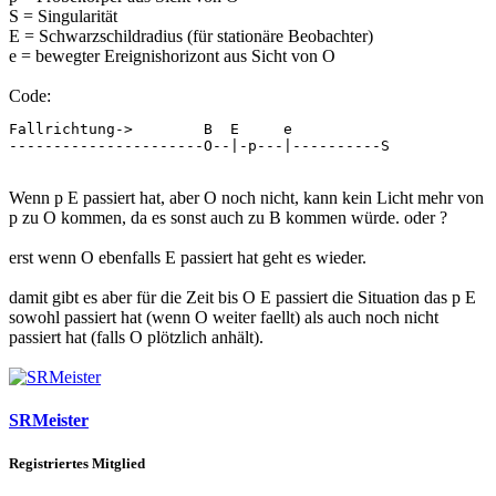
S = Singularität
E = Schwarzschildradius (für stationäre Beobachter)
e = bewegter Ereignishorizont aus Sicht von O
Code:
Fallrichtung->        B  E     e

----------------------O--|-p---|----------S
Wenn p E passiert hat, aber O noch nicht, kann kein Licht mehr von
p zu O kommen, da es sonst auch zu B kommen würde. oder ?
erst wenn O ebenfalls E passiert hat geht es wieder.
damit gibt es aber für die Zeit bis O E passiert die Situation das p E
sowohl passiert hat (wenn O weiter faellt) als auch noch nicht
passiert hat (falls O plötzlich anhält).
SRMeister
Registriertes Mitglied