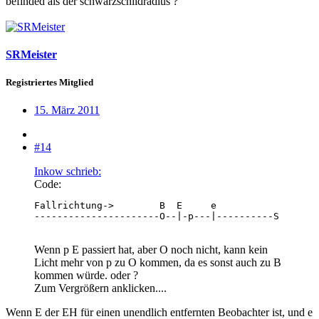
befinded als der schwarzschildradius ?
SRMeister
Registriertes Mitglied
15. März 2011
#14
Inkow schrieb:
Code:
Fallrichtung->        B  E     e

----------------------O--|-p---|----------S
Wenn p E passiert hat, aber O noch nicht, kann kein
Licht mehr von p zu O kommen, da es sonst auch zu B
kommen würde. oder ?
Zum Vergrößern anklicken....
Wenn E der EH für einen unendlich entfernten Beobachter ist, und e