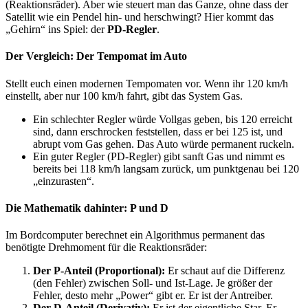
(Reaktionsräder). Aber wie steuert man das Ganze, ohne dass der
Satellit wie ein Pendel hin- und herschwingt? Hier kommt das
„Gehirn“ ins Spiel: der
PD-Regler
.
Der Vergleich: Der Tempomat im Auto​
Stellt euch einen modernen Tempomaten vor. Wenn ihr 120 km/h
einstellt, aber nur 100 km/h fahrt, gibt das System Gas.
Ein schlechter Regler würde Vollgas geben, bis 120 erreicht
sind, dann erschrocken feststellen, dass er bei 125 ist, und
abrupt vom Gas gehen. Das Auto würde permanent ruckeln.
Ein guter Regler (PD-Regler) gibt sanft Gas und nimmt es
bereits bei 118 km/h langsam zurück, um punktgenau bei 120
„einzurasten“.
Die Mathematik dahinter: P und D​
Im Bordcomputer berechnet ein Algorithmus permanent das
benötigte Drehmoment für die Reaktionsräder:
Der P-Anteil (Proportional):
Er schaut auf die Differenz
(den Fehler) zwischen Soll- und Ist-Lage. Je größer der
Fehler, desto mehr „Power“ gibt er. Er ist der Antreiber.
Der D-Anteil (Derivativ):
Er ist der eigentliche Star. Er