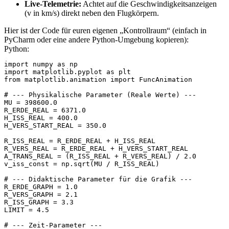
Live-Telemetrie:
Achtet auf die Geschwindigkeitsanzeigen
(v in km/s) direkt neben den Flugkörpern.
Hier ist der Code für euren eigenen „Kontrollraum“ (einfach in
PyCharm oder eine andere Python-Umgebung kopieren):
Python:
import numpy as np

import matplotlib.pyplot as plt

from matplotlib.animation import FuncAnimation

# --- Physikalische Parameter (Reale Werte) ---

MU = 398600.0

R_ERDE_REAL = 6371.0

H_ISS_REAL = 400.0

H_VERS_START_REAL = 350.0

R_ISS_REAL = R_ERDE_REAL + H_ISS_REAL

R_VERS_REAL = R_ERDE_REAL + H_VERS_START_REAL

A_TRANS_REAL = (R_ISS_REAL + R_VERS_REAL) / 2.0

v_iss_const = np.sqrt(MU / R_ISS_REAL)

# --- Didaktische Parameter für die Grafik ---

R_ERDE_GRAPH = 1.0

R_VERS_GRAPH = 2.1

R_ISS_GRAPH = 3.3

LIMIT = 4.5

# --- Zeit-Parameter ---
