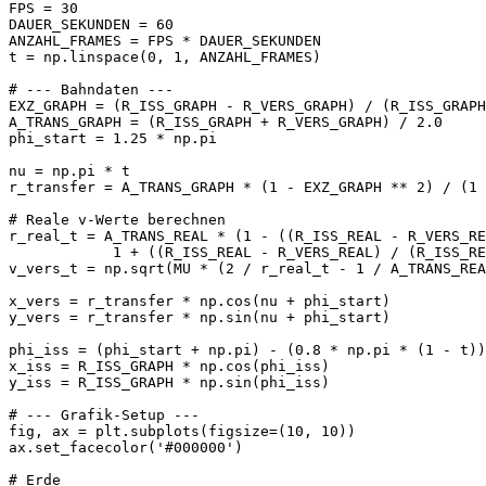
FPS = 30

DAUER_SEKUNDEN = 60

ANZAHL_FRAMES = FPS * DAUER_SEKUNDEN

t = np.linspace(0, 1, ANZAHL_FRAMES)

# --- Bahndaten ---

EXZ_GRAPH = (R_ISS_GRAPH - R_VERS_GRAPH) / (R_ISS_GRAPH
A_TRANS_GRAPH = (R_ISS_GRAPH + R_VERS_GRAPH) / 2.0

phi_start = 1.25 * np.pi

nu = np.pi * t

r_transfer = A_TRANS_GRAPH * (1 - EXZ_GRAPH ** 2) / (1 
# Reale v-Werte berechnen

r_real_t = A_TRANS_REAL * (1 - ((R_ISS_REAL - R_VERS_RE
            1 + ((R_ISS_REAL - R_VERS_REAL) / (R_ISS_RE
v_vers_t = np.sqrt(MU * (2 / r_real_t - 1 / A_TRANS_REA
x_vers = r_transfer * np.cos(nu + phi_start)

y_vers = r_transfer * np.sin(nu + phi_start)

phi_iss = (phi_start + np.pi) - (0.8 * np.pi * (1 - t))

x_iss = R_ISS_GRAPH * np.cos(phi_iss)

y_iss = R_ISS_GRAPH * np.sin(phi_iss)

# --- Grafik-Setup ---

fig, ax = plt.subplots(figsize=(10, 10))

ax.set_facecolor('#000000')

# Erde
