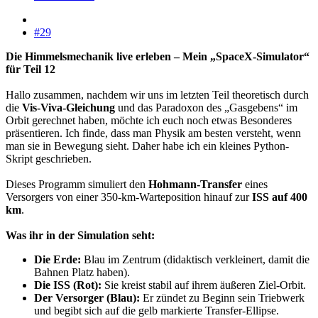
#29
Die Himmelsmechanik live erleben – Mein „SpaceX-Simulator“
für Teil 12
Hallo zusammen, nachdem wir uns im letzten Teil theoretisch durch
die
Vis-Viva-Gleichung
und das Paradoxon des „Gasgebens“ im
Orbit gerechnet haben, möchte ich euch noch etwas Besonderes
präsentieren. Ich finde, dass man Physik am besten versteht, wenn
man sie in Bewegung sieht. Daher habe ich ein kleines Python-
Skript geschrieben.
Dieses Programm simuliert den
Hohmann-Transfer
eines
Versorgers von einer 350-km-Warteposition hinauf zur
ISS auf 400
km
.
Was ihr in der Simulation seht:
Die Erde:
Blau im Zentrum (didaktisch verkleinert, damit die
Bahnen Platz haben).
Die ISS (Rot):
Sie kreist stabil auf ihrem äußeren Ziel-Orbit.
Der Versorger (Blau):
Er zündet zu Beginn sein Triebwerk
und begibt sich auf die gelb markierte Transfer-Ellipse.