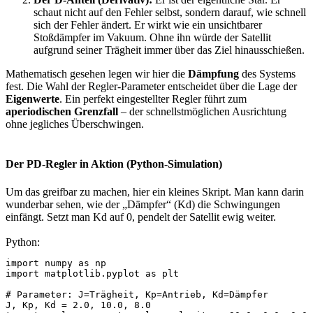
schaut nicht auf den Fehler selbst, sondern darauf, wie schnell
sich der Fehler ändert. Er wirkt wie ein unsichtbarer
Stoßdämpfer im Vakuum. Ohne ihn würde der Satellit
aufgrund seiner Trägheit immer über das Ziel hinausschießen.
Mathematisch gesehen legen wir hier die
Dämpfung
des Systems
fest. Die Wahl der Regler-Parameter entscheidet über die Lage der
Eigenwerte
. Ein perfekt eingestellter Regler führt zum
aperiodischen Grenzfall
– der schnellstmöglichen Ausrichtung
ohne jegliches Überschwingen.
Der PD-Regler in Aktion (Python-Simulation)​
Um das greifbar zu machen, hier ein kleines Skript. Man kann darin
wunderbar sehen, wie der „Dämpfer“ (Kd) die Schwingungen
einfängt. Setzt man Kd auf 0, pendelt der Satellit ewig weiter.
Python:
import numpy as np

import matplotlib.pyplot as plt

# Parameter: J=Trägheit, Kp=Antrieb, Kd=Dämpfer

J, Kp, Kd = 2.0, 10.0, 8.0
