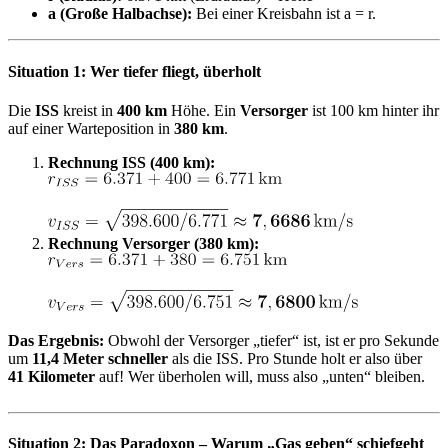
a (Große Halbachse):
Bei einer Kreisbahn ist a = r.
Situation 1: Wer tiefer fliegt, überholt​
Die
ISS
kreist in
400 km
Höhe. Ein
Versorger
ist 100 km hinter ihr
auf einer Warteposition in
380 km
.
Rechnung ISS (400 km):
Rechnung Versorger (380 km):
Das Ergebnis:
Obwohl der Versorger „tiefer“ ist, ist er pro Sekunde
um
11,4 Meter schneller
als die ISS. Pro Stunde holt er also über
41 Kilometer
auf! Wer überholen will, muss also „unten“ bleiben.
Situation 2: Das Paradoxon – Warum „Gas geben“ schiefgeht​