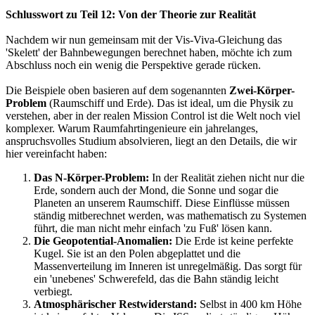
Schlusswort zu Teil 12: Von der Theorie zur Realität
Nachdem wir nun gemeinsam mit der Vis-Viva-Gleichung das
'Skelett' der Bahnbewegungen berechnet haben, möchte ich zum
Abschluss noch ein wenig die Perspektive gerade rücken.
Die Beispiele oben basieren auf dem sogenannten
Zwei-Körper-
Problem
(Raumschiff und Erde). Das ist ideal, um die Physik zu
verstehen, aber in der realen Mission Control ist die Welt noch viel
komplexer. Warum Raumfahrtingenieure ein jahrelanges,
anspruchsvolles Studium absolvieren, liegt an den Details, die wir
hier vereinfacht haben:
Das N-Körper-Problem:
In der Realität ziehen nicht nur die
Erde, sondern auch der Mond, die Sonne und sogar die
Planeten an unserem Raumschiff. Diese Einflüsse müssen
ständig mitberechnet werden, was mathematisch zu Systemen
führt, die man nicht mehr einfach 'zu Fuß' lösen kann.
Die Geopotential-Anomalien:
Die Erde ist keine perfekte
Kugel. Sie ist an den Polen abgeplattet und die
Massenverteilung im Inneren ist unregelmäßig. Das sorgt für
ein 'unebenes' Schwerefeld, das die Bahn ständig leicht
verbiegt.
Atmosphärischer Restwiderstand:
Selbst in 400 km Höhe