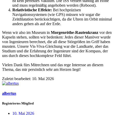
ist kein perfektes Vakuum. Die ISS verliert ständig an Höhe
und muss regelmäßig angehoben werden (Reboost).
Relativistische Effekte:
Bei hochpräzisen
Navigationssystemen (wie GPS) müssen wir sogar die
Zeitdilatation berücksichtigen, da die Uhren im Orbit minimal
anders gehen als auf der Erde.
Wenn wir also im Museum in
Morgenröthe-Rautenkranz
vor den
Kapseln stehen, sollten wir bedenken: Jedes dieser Manöver wurde
von Ingenieuren berechnet, die all diese Störgrößen im Griff haben
mussten. Unsere Vis-Viva-Gleichung war die Landkarte, aber das
Studium und die Erfahrung der Ingenieure sind der Kompass, der
uns durch dieses hochkomplexe Feld führt.
Vielen Dank fürs Mitrechnen und das rege Interesse an diesem
Thema, das mir persönlich sehr am Herzen liegt!
Zuletzt bearbeitet:
10. Mai 2026
albertus
Registriertes Mitglied
10. Mai 2026