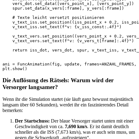
    vers_dot.set_data([vers_point_x], [vers_point_y])

    spur.set_data(x_vers[:frame], y_vers[:frame])

    # Texte leicht versetzt positionieren

    v_text_iss.set_position((iss_point_x + 0.2, iss_poi
    v_text_iss.set_text(f"v: {v_iss_const:.4f}")

    v_text_vers.set_position((vers_point_x + 0.2, vers_
    v_text_vers.set_text(f"v: {v_vers_t[frame]:.4f}")

    return iss_dot, vers_dot, spur, v_text_iss, v_text_
ani = FuncAnimation(fig, update, frames=ANZAHL_FRAMES, 
plt.show()
Die Auflösung des Rätsels: Warum wird der
Versorger langsamer?
Wenn ihr die Simulation startet (sie läuft ganz bewusst majestätisch
langsam über 60 Sekunden), werdet ihr ein faszinierendes Detail
bemerken:
Der Startschuss:
Der blaue Versorger startet unten mit einer
Geschwindigkeit von ca.
7,690 km/s
. Er ist damit deutlich
schneller als die ISS (7,673 km/s), was er auch sein muss, um
gegen die Schwerkraft „aufzusteigen“.