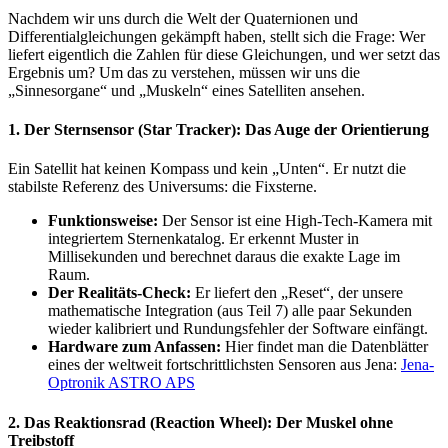
Nachdem wir uns durch die Welt der Quaternionen und
Differentialgleichungen gekämpft haben, stellt sich die Frage: Wer
liefert eigentlich die Zahlen für diese Gleichungen, und wer setzt das
Ergebnis um? Um das zu verstehen, müssen wir uns die
„Sinnesorgane“ und „Muskeln“ eines Satelliten ansehen.
1. Der Sternsensor (Star Tracker): Das Auge der Orientierung​
Ein Satellit hat keinen Kompass und kein „Unten“. Er nutzt die
stabilste Referenz des Universums: die Fixsterne.
Funktionsweise:
Der Sensor ist eine High-Tech-Kamera mit
integriertem Sternenkatalog. Er erkennt Muster in
Millisekunden und berechnet daraus die exakte Lage im
Raum.
Der Realitäts-Check:
Er liefert den „Reset“, der unsere
mathematische Integration (aus Teil 7) alle paar Sekunden
wieder kalibriert und Rundungsfehler der Software einfängt.
Hardware zum Anfassen:
Hier findet man die Datenblätter
eines der weltweit fortschrittlichsten Sensoren aus Jena:
Jena-
Optronik ASTRO APS
2. Das Reaktionsrad (Reaction Wheel): Der Muskel ohne
Treibstoff​