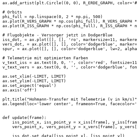
ax.add_artist(plt.Circle((0, 0), R_ERDE_GRAPH, color='#
# Orbits

phi_full = np.linspace(0, 2 * np.pi, 500)

ax.plot(R_VERS_GRAPH * np.cos(phi_full), R_VERS_GRAPH *
ax.plot(R_ISS_GRAPH * np.cos(phi_full), R_ISS_GRAPH * n
# Flugobjekte - Versorger jetzt in DodgerBlue

iss_dot, = ax.plot([], [], 'ro', markersize=11, markere
vers_dot, = ax.plot([], [], color='dodgerblue', marker=
spur, = ax.plot([], [], color='dodgerblue', lw=2, alpha
# Telemetrie mit optimierten Farben

v_text_iss = ax.text(0, 0, '', color='red', fontsize=11
v_text_vers = ax.text(0, 0, '', color='dodgerblue', fon
ax.set_xlim(-LIMIT, LIMIT)

ax.set_ylim(-LIMIT, LIMIT)

ax.set_aspect('equal')

ax.axis('off')

plt.title("Hohmann-Transfer mit Telemetrie (v in km/s)"
ax.legend(loc='lower center', frameon=True, facecolor='
def update(frame):

    iss_point_x, iss_point_y = x_iss[frame], y_iss[fram
    vers_point_x, vers_point_y = x_vers[frame], y_vers[
    iss_dot.set_data([iss_point_x], [iss_point_y])
