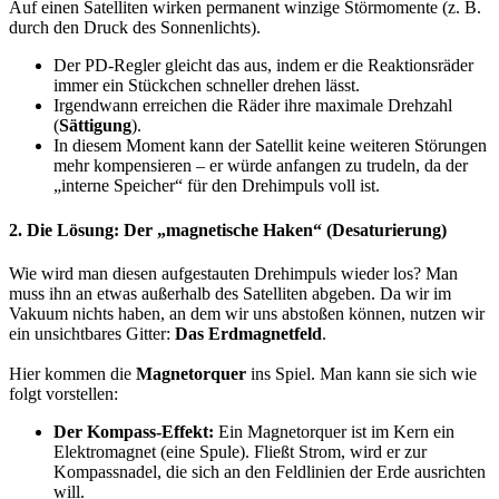
Auf einen Satelliten wirken permanent winzige Störmomente (z. B.
durch den Druck des Sonnenlichts).
Der PD-Regler gleicht das aus, indem er die Reaktionsräder
immer ein Stückchen schneller drehen lässt.
Irgendwann erreichen die Räder ihre maximale Drehzahl
(
Sättigung
).
In diesem Moment kann der Satellit keine weiteren Störungen
mehr kompensieren – er würde anfangen zu trudeln, da der
„interne Speicher“ für den Drehimpuls voll ist.
2. Die Lösung: Der „magnetische Haken“ (Desaturierung)​
Wie wird man diesen aufgestauten Drehimpuls wieder los? Man
muss ihn an etwas außerhalb des Satelliten abgeben. Da wir im
Vakuum nichts haben, an dem wir uns abstoßen können, nutzen wir
ein unsichtbares Gitter:
Das Erdmagnetfeld
.
Hier kommen die
Magnetorquer
ins Spiel. Man kann sie sich wie
folgt vorstellen:
Der Kompass-Effekt:
Ein Magnetorquer ist im Kern ein
Elektromagnet (eine Spule). Fließt Strom, wird er zur
Kompassnadel, die sich an den Feldlinien der Erde ausrichten
will.