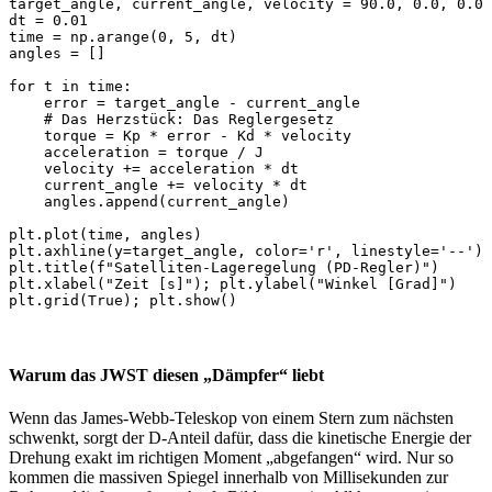
target_angle, current_angle, velocity = 90.0, 0.0, 0.0

dt = 0.01

time = np.arange(0, 5, dt)

angles = []

for t in time:

    error = target_angle - current_angle

    # Das Herzstück: Das Reglergesetz

    torque = Kp * error - Kd * velocity

    acceleration = torque / J

    velocity += acceleration * dt

    current_angle += velocity * dt

    angles.append(current_angle)

plt.plot(time, angles)

plt.axhline(y=target_angle, color='r', linestyle='--')

plt.title(f"Satelliten-Lageregelung (PD-Regler)")

plt.xlabel("Zeit [s]"); plt.ylabel("Winkel [Grad]")

plt.grid(True); plt.show()
Warum das JWST diesen „Dämpfer“ liebt​
Wenn das James-Webb-Teleskop von einem Stern zum nächsten
schwenkt, sorgt der D-Anteil dafür, dass die kinetische Energie der
Drehung exakt im richtigen Moment „abgefangen“ wird. Nur so
kommen die massiven Spiegel innerhalb von Millisekunden zur