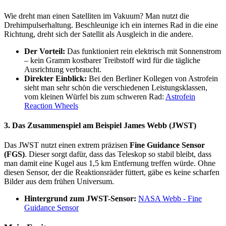
Wie dreht man einen Satelliten im Vakuum? Man nutzt die
Drehimpulserhaltung. Beschleunige ich ein internes Rad in die eine
Richtung, dreht sich der Satellit als Ausgleich in die andere.
Der Vorteil:
Das funktioniert rein elektrisch mit Sonnenstrom
– kein Gramm kostbarer Treibstoff wird für die tägliche
Ausrichtung verbraucht.
Direkter Einblick:
Bei den Berliner Kollegen von Astrofein
sieht man sehr schön die verschiedenen Leistungsklassen,
vom kleinen Würfel bis zum schweren Rad:
Astrofein
Reaction Wheels
3. Das Zusammenspiel am Beispiel James Webb (JWST)​
Das JWST nutzt einen extrem präzisen
Fine Guidance Sensor
(FGS)
. Dieser sorgt dafür, dass das Teleskop so stabil bleibt, dass
man damit eine Kugel aus 1,5 km Entfernung treffen würde. Ohne
diesen Sensor, der die Reaktionsräder füttert, gäbe es keine scharfen
Bilder aus dem frühen Universum.
Hintergrund zum JWST-Sensor:
NASA Webb - Fine
Guidance Sensor