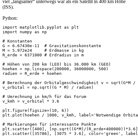
viel „langsamer“ unterwegs war als ein Satellit in 400 km Höhe
(ISS).
Python:
import matplotlib.pyplot as plt

import numpy as np

# Konstanten

G = 6.67430e-11  # Gravitationskonstante

M = 5.972e24     # Erdmasse in kg

R_erde = 6371000 # Erdradius in m

# Höhen von 200 km (LEO) bis 36.000 km (GEO)

hoehen = np.linspace(200000, 36000000, 500)

radien = R_erde + hoehen

# Berechnung der Orbitalgeschwindigkeit v = sqrt(G*M / 
v_orbital = np.sqrt((G * M) / radien)

# Umrechnung in km/h für das Forum

v_kmh = v_orbital * 3.6

plt.figure(figsize=(10, 6))

plt.plot(hoehen / 1000, v_kmh, label='Notwendige Orbita
# Markierungen für interessante Punkte

plt.scatter([400], [np.sqrt((G*M)/(R_erde+400000))*3.6]
plt.scatter([35786], [3075 * 3.6], color='green', label