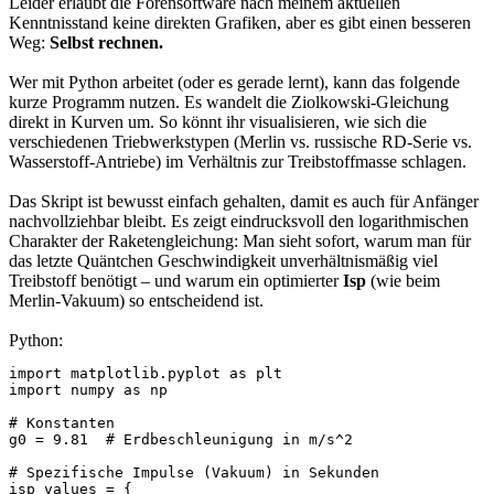
Leider erlaubt die Forensoftware nach meinem aktuellen
Kenntnisstand keine direkten Grafiken, aber es gibt einen besseren
Weg:
Selbst rechnen.
Wer mit Python arbeitet (oder es gerade lernt), kann das folgende
kurze Programm nutzen. Es wandelt die Ziolkowski-Gleichung
direkt in Kurven um. So könnt ihr visualisieren, wie sich die
verschiedenen Triebwerkstypen (Merlin vs. russische RD-Serie vs.
Wasserstoff-Antriebe) im Verhältnis zur Treibstoffmasse schlagen.
Das Skript ist bewusst einfach gehalten, damit es auch für Anfänger
nachvollziehbar bleibt. Es zeigt eindrucksvoll den logarithmischen
Charakter der Raketengleichung: Man sieht sofort, warum man für
das letzte Quäntchen Geschwindigkeit unverhältnismäßig viel
Treibstoff benötigt – und warum ein optimierter
Isp
(wie beim
Merlin-Vakuum) so entscheidend ist.
Python:
import matplotlib.pyplot as plt

import numpy as np

# Konstanten

g0 = 9.81  # Erdbeschleunigung in m/s^2

# Spezifische Impulse (Vakuum) in Sekunden

isp_values = {
