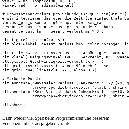
winkel = np.linspace(90, 0, 100)

winkel_rad = np.radians(winkel)

# Gravitationsverlust pro Sekunde ist g0 * sin(Winkel)

# Wir integrieren das über die Zeit (vereinfacht als Du
verlust_pro_sekunde = g0 * np.sin(winkel_rad)

gesamt_verlust_ms = verlust_pro_sekunde * t_burn

gesamt_verlust_kmh = gesamt_verlust_ms * 3.6

plt.figure(figsize=(10, 6))

plt.plot(winkel, gesamt_verlust_kmh, color='orange', li
plt.title('Gravitationsverluste in Abhängigkeit vom Nei
plt.xlabel('Neigungswinkel (90° = Senkrecht, 0° = Waage
plt.ylabel('Geschwindigkeitsverlust (km/h)')

plt.gca().invert_xaxis()  # Von 90 nach 0 lesen

plt.grid(True, linestyle='--', alpha=0.7)

# Markante Punkte

plt.annotate('Maximaler Verlust (Senkrecht)', xy=(90, g
             arrowprops=dict(facecolor='black', shrink=
plt.annotate('Kein Verlust durch Schwerkraft', xy=(0, 0
             arrowprops=dict(facecolor='black', shrink=
plt.show()
Dann wieder viel Spaß beim Programmieren und besserem
Verstehen mit der ausgegeben Grafik.