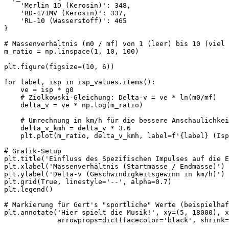
    'Merlin 1D (Kerosin)': 348,

    'RD-171MV (Kerosin)': 337,

    'RL-10 (Wasserstoff)': 465

}

# Massenverhältnis (m0 / mf) von 1 (leer) bis 10 (viel 
m_ratio = np.linspace(1, 10, 100)

plt.figure(figsize=(10, 6))

for label, isp in isp_values.items():

    ve = isp * g0

    # Ziolkowski-Gleichung: Delta-v = ve * ln(m0/mf)

    delta_v = ve * np.log(m_ratio)

    # Umrechnung in km/h für die bessere Anschaulichkei
    delta_v_kmh = delta_v * 3.6

    plt.plot(m_ratio, delta_v_kmh, label=f'{label} (Isp
# Grafik-Setup

plt.title('Einfluss des Spezifischen Impulses auf die E
plt.xlabel('Massenverhältnis (Startmasse / Endmasse)')

plt.ylabel('Delta-v (Geschwindigkeitsgewinn in km/h)')

plt.grid(True, linestyle='--', alpha=0.7)

plt.legend()

# Markierung für Gert's "sportliche" Werte (beispielhaf
plt.annotate('Hier spielt die Musik!', xy=(5, 18000), x
             arrowprops=dict(facecolor='black', shrink=