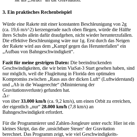
3. Ein praktisches Rechenbeispiel
Würde eine Rakete mit einer konstanten Beschleunigung von 2g
(ca. 19,6 m/s^2) kerzengerade nach oben fliegen, würde die Hälfte
ihres Schubs allein dafür draufgehen, nicht wieder herunterzufallen.
Die effektive Beschleunigung wäre nur 1g. Erst durch das Neigen
der Rakete wird aus dem „Kampf gegen das Herunterfallen“ ein
„Aufbau von Bahngeschwindigkeit“.
Fazit für meine gestrigen Daten:
Die beeindruckenden
Geschwindigkeiten, die wir beim ViaSat-3 Start gesehen haben, sind
nur möglich, weil die Flugleitung in Florida den optimalen
Kompromiss zwischen „Raus aus der dicken Luft“ (Luftwiderstand)
und „Ab in die Waagerechte“ (Minimierung der
Gravitationsverluste) gefunden hat.
von über
33.000 km/h
(ca. 9,2 km/s), um einen Orbit zu erreichen,
der eigentlich „nur“
28.000 km/h
(7,8 km/s) an
Bahngeschwindigkeit erfordert.
Für die Programmierer und Zahlen-Jongleure unter euch: Hier ist ein
kleines Skript, das die ‚unsichtbare Steuer‘ der Gravitation
berechnet. Das Programm zeigt, wie viel Geschwindigkeits-