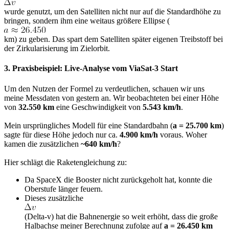
wurde genutzt, um den Satelliten nicht nur auf die Standardhöhe zu
bringen, sondern ihm eine weitaus größere Ellipse (
km) zu geben. Das spart dem Satelliten später eigenen Treibstoff bei
der Zirkularisierung im Zielorbit.
3. Praxisbeispiel: Live-Analyse vom ViaSat-3 Start
Um den Nutzen der Formel zu verdeutlichen, schauen wir uns
meine Messdaten von gestern an. Wir beobachteten bei einer Höhe
von
32.550 km
eine Geschwindigkeit von
5.543 km/h
.
Mein ursprüngliches Modell für eine Standardbahn (
a = 25.700 km
)
sagte für diese Höhe jedoch nur ca.
4.900 km/h
voraus. Woher
kamen die zusätzlichen
~640 km/h
?
Hier schlägt die Raketengleichung zu:
Da SpaceX die Booster nicht zurückgeholt hat, konnte die
Oberstufe länger feuern.
Dieses zusätzliche
(Delta-v) hat die Bahnenergie so weit erhöht, dass die große
Halbachse meiner Berechnung zufolge auf
a = 26.450 km