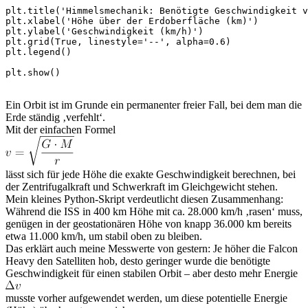
plt.title('Himmelsmechanik: Benötigte Geschwindigkeit v
plt.xlabel('Höhe über der Erdoberfläche (km)')

plt.ylabel('Geschwindigkeit (km/h)')

plt.grid(True, linestyle='--', alpha=0.6)

plt.legend()

plt.show()
Ein Orbit ist im Grunde ein permanenter freier Fall, bei dem man die
Erde ständig ‚verfehlt‘.
Mit der einfachen Formel
lässt sich für jede Höhe die exakte Geschwindigkeit berechnen, bei
der Zentrifugalkraft und Schwerkraft im Gleichgewicht stehen.
Mein kleines Python-Skript verdeutlicht diesen Zusammenhang:
Während die ISS in 400 km Höhe mit ca. 28.000 km/h ‚rasen‘ muss,
genügen in der geostationären Höhe von knapp 36.000 km bereits
etwa 11.000 km/h, um stabil oben zu bleiben.
Das erklärt auch meine Messwerte von gestern: Je höher die Falcon
Heavy den Satelliten hob, desto geringer wurde die benötigte
Geschwindigkeit für einen stabilen Orbit – aber desto mehr Energie
musste vorher aufgewendet werden, um diese potentielle Energie