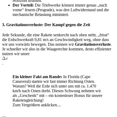
Horizont krümmt.
Der Vorteil:
Die Triebwerke können immer genau „nach
vorne“ feuern (Prograde), was den Luftwiderstand und die
mechanische Belastung minimiert.
3. Gravitationsverluste: Der Kampf gegen die Zeit
Jede Sekunde, die eine Rakete senkrecht nach oben steht, „frisst“
die Erdschwerkraft 9,81 m/s an Geschwindigkeit weg, ohne dass
wir uns vorwärts bewegen. Das nennen wir
Gravitationsverluste
.
Je schneller wir also in die Waagerechte kommen, desto effizienter
nutzen wir unser
.
Ein kleiner Fakt am Rande:
In Florida (Cape
Canaveral) starten wir fast immer Richtung Osten.
Warum? Weil die Erde sich unter uns mit ca. 1.470
km/h nach Osten dreht. Diesen Schwung nehmen wir
als „Geschenk“ mit – ein kostenloser Bonus für unsere
Raketengleichung!
Zum Vergrößern anklicken....