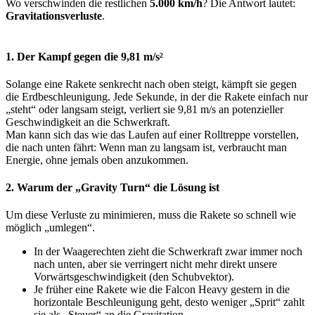
Wo verschwinden die restlichen
5.000 km/h
? Die Antwort lautet:
Gravitationsverluste
.
1. Der Kampf gegen die 9,81 m/s²
Solange eine Rakete senkrecht nach oben steigt, kämpft sie gegen
die Erdbeschleunigung. Jede Sekunde, in der die Rakete einfach nur
„steht“ oder langsam steigt, verliert sie 9,81 m/s an potenzieller
Geschwindigkeit an die Schwerkraft.
Man kann sich das wie das Laufen auf einer Rolltreppe vorstellen,
die nach unten fährt: Wenn man zu langsam ist, verbraucht man
Energie, ohne jemals oben anzukommen.
2. Warum der „Gravity Turn“ die Lösung ist
Um diese Verluste zu minimieren, muss die Rakete so schnell wie
möglich „umlegen“.
In der Waagerechten zieht die Schwerkraft zwar immer noch
nach unten, aber sie verringert nicht mehr direkt unsere
Vorwärtsgeschwindigkeit (den Schubvektor).
Je früher eine Rakete wie die Falcon Heavy gestern in die
horizontale Beschleunigung geht, desto weniger „Sprit“ zahlt
sie als „Steuer“ an die Gravitation.