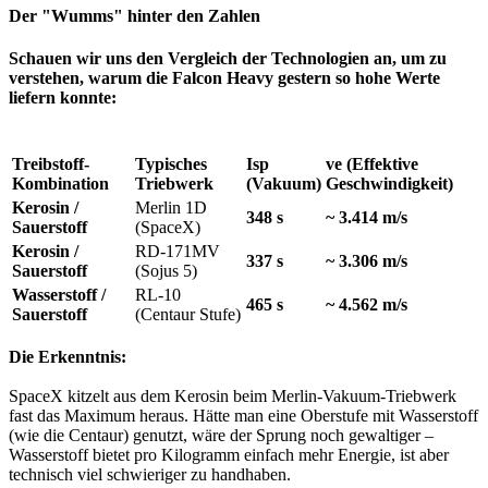
Der "Wumms" hinter den Zahlen
Schauen wir uns den Vergleich der Technologien an, um zu
verstehen, warum die Falcon Heavy gestern so hohe Werte
liefern konnte:​
Treibstoff-
Typisches
Isp
ve (Effektive
Kombination
Triebwerk
(Vakuum)
Geschwindigkeit)
Kerosin /
Merlin 1D
348 s
~ 3.414 m/s
Sauerstoff
(SpaceX)
Kerosin /
RD-171MV
337 s
~ 3.306 m/s
Sauerstoff
(Sojus 5)
Wasserstoff /
RL-10
465 s
~ 4.562 m/s
Sauerstoff
(Centaur Stufe)
Die Erkenntnis:
SpaceX kitzelt aus dem Kerosin beim Merlin-Vakuum-Triebwerk
fast das Maximum heraus. Hätte man eine Oberstufe mit Wasserstoff
(wie die Centaur) genutzt, wäre der Sprung noch gewaltiger –
Wasserstoff bietet pro Kilogramm einfach mehr Energie, ist aber
technisch viel schwieriger zu handhaben.