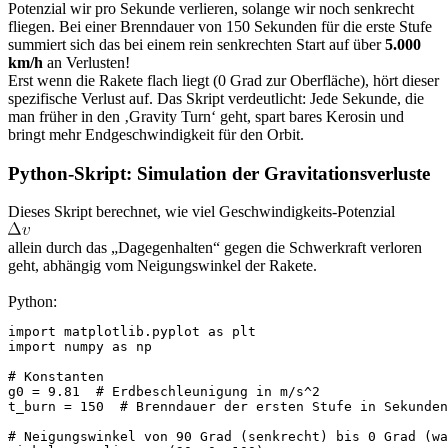
Potenzial wir pro Sekunde verlieren, solange wir noch senkrecht
fliegen. Bei einer Brenndauer von 150 Sekunden für die erste Stufe
summiert sich das bei einem rein senkrechten Start auf über
5.000
km/h
an Verlusten!
Erst wenn die Rakete flach liegt (0 Grad zur Oberfläche), hört dieser
spezifische Verlust auf. Das Skript verdeutlicht: Jede Sekunde, die
man früher in den ‚Gravity Turn‘ geht, spart bares Kerosin und
bringt mehr Endgeschwindigkeit für den Orbit.
Python-Skript: Simulation der Gravitationsverluste​
Dieses Skript berechnet, wie viel Geschwindigkeits-Potenzial
allein durch das „Dagegenhalten“ gegen die Schwerkraft verloren
geht, abhängig vom Neigungswinkel der Rakete.
Python:
import matplotlib.pyplot as plt

import numpy as np

# Konstanten

g0 = 9.81  # Erdbeschleunigung in m/s^2

t_burn = 150  # Brenndauer der ersten Stufe in Sekunden

# Neigungswinkel von 90 Grad (senkrecht) bis 0 Grad (wa