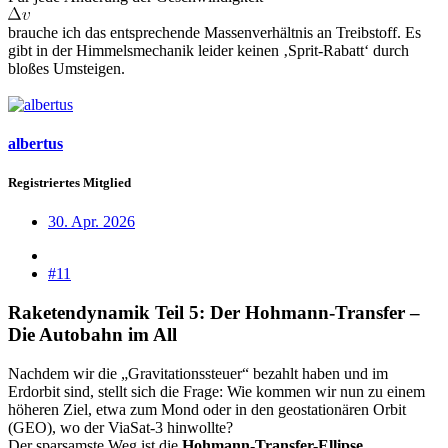
brauche ich das entsprechende Massenverhältnis an Treibstoff. Es
gibt in der Himmelsmechanik leider keinen ‚Sprit-Rabatt‘ durch
bloßes Umsteigen.
albertus
Registriertes Mitglied
30. Apr. 2026
#11
Raketendynamik Teil 5: Der Hohmann-Transfer –
Die Autobahn im All
Nachdem wir die „Gravitationssteuer“ bezahlt haben und im
Erdorbit sind, stellt sich die Frage: Wie kommen wir nun zu einem
höheren Ziel, etwa zum Mond oder in den geostationären Orbit
(GEO), wo der ViaSat-3 hinwollte?
Der sparsamste Weg ist die
Hohmann-Transfer-Ellipse
.