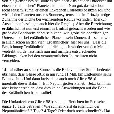
von 3,2 g/cm^3 besitzt, sollte es sich nach Ansicht der Entdecker um
einen "erdähnlichen" Planeten handeln. - Nun gut, das ist schon
recht seltsam, zumal er einen 1,5-fachen Erdradius besitzen soll und
wir bei den Planeten unseres Sonnensystems eine im Prinzip stetige
Zunahme der Dichte bei wachsendem Radius vorfinden (Merkur-
Ausnahmen bestätigen auch hier die Regel
). Aber die Bezeichnung
erdähnlich
ist nun erst einmal in Umlauf gebracht worden und wie
große die Bandbreite dabei sein kann, wie große die oberflächigen
Unterschiede bei erdähnlichen Planeten sein können, das sehen wir
ja allein schon an den vier "Erdähnlichen" hier bei uns.
Dass die
Bezeichnung "erdähnlich" natürlich gleich wieder von den Medien
verdreht wurde, lässt sich nun mal mangels entsprechender
Bildungslücken bei den verantwortlichen Journalisten nicht
vermeiden.
14-mal näher an seiner Sonne als die Erde von ihrer Sonne bedeutet
übrigens, dass Gliese 581c in nur rund 11 Mill. km Entfernung seine
Bahn zieht! - Und dann kreist da ja auch noch Gliese 581d
innerhalb dieser Bahn!! - Ein Neptun-großer Planet. - Jetzt kann mir
aber keiner erzählen, dass dies keine Auswirkungen auf die Bahn
des Erdähnlichen haben sollte!!
Die Umlaufzeit von Gliese 581c soll laut Berichten im Fernsehen
ganze 13 Tage betragen!! Wie schnell kreist da eigentlich der
Neptunähnliche? 3 Tage? 4 Tage? Oder doch noch schneller? - Hat