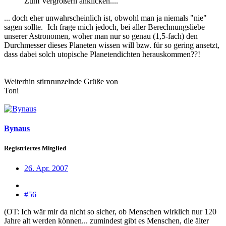
Zum Vergrößern anklicken....
... doch eher unwahrscheinlich ist, obwohl man ja niemals "nie"
sagen sollte.
Ich frage mich jedoch, bei aller Berechnungsliebe
unserer Astronomen, woher man nur so genau (1,5-fach) den
Durchmesser dieses Planeten wissen will bzw. für so gering ansetzt,
dass dabei solch utopische Planetendichten herauskommen??!
Weiterhin stirnrunzelnde Grüße von
Toni
Bynaus
Registriertes Mitglied
26. Apr. 2007
#56
(OT: Ich wär mir da nicht so sicher, ob Menschen wirklich nur 120
Jahre alt werden können... zumindest gibt es Menschen, die älter