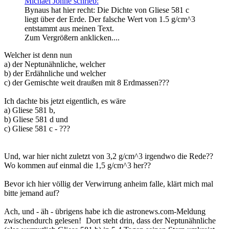
Michael Johne schrieb:
Bynaus hat hier recht: Die Dichte von Gliese 581 c
liegt über der Erde. Der falsche Wert von 1.5 g/cm^3
entstammt aus meinen Text.
Zum Vergrößern anklicken....
Welcher ist denn nun
a) der Neptunähnliche, welcher
b) der Erdähnliche und welcher
c) der Gemischte weit draußen mit 8 Erdmassen???
Ich dachte bis jetzt eigentlich, es wäre
a) Gliese 581 b,
b) Gliese 581 d und
c) Gliese 581 c - ???
Und, war hier nicht zuletzt von 3,2 g/cm^3 irgendwo die Rede??
Wo kommen auf einmal die 1,5 g/cm^3 her??
Bevor ich hier völlig der Verwirrung anheim falle, klärt mich mal
bitte jemand auf?
Ach, und - äh - übrigens habe ich die astronews.com-Meldung
zwischendurch gelesen!
Dort steht drin, dass der Neptunähnliche