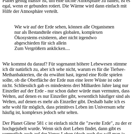
Planet genug massiv ist, um eine dichte Atmosphäre zu halten, ist es
egal, wenn er gebunden rotiert. Die Wärme wird dann einfach mit
Hilfe der Atmosphäre verteilt.
Wie wir auf der Erde sehen, können alle Organismen
nur als Bestandteile eines globalen, komplexen
Ökosystems existieren, aber nicht irgendwo
abgeschieden für sich allein
Zum Vergrößern anklicken....
Wie kommst du darauf? Für sogenannt höhere Lebewesen stimme
ich dir natürlich zu, aber ich sehe nicht, warum es für die Tiefsee-
Methanbakterien, die du erwähnt hast, irgend eine Rolle spielen
sollte, ob die Oberfläche der Erde nun eine leere Wüste ist oder
nicht. Schliesslich gab es mindestens drei Milliarden Jahre lang nur
Einzeller auf der Erde - nur schon daher würde man vermuten, dass
Welten, auf denen es nur Einzeller gibt, wesentlich häufiger sind als
Welten, auf denen es mehr als Einzeller gibt. Deshalb halte ich es
sehr wohl für möglich, dass primitives Leben im Universum sehr
häufig ist, komplexes jedoch sehr selten.
Der Planet Gliese 581 c ist einfach nicht die "zweite Erde", zu der er
hochgejubelt wurde. Wenn sich dort Leben findet, dann gibt es
vermutlich auch auf der Venus Leben (doch auch das will man ja