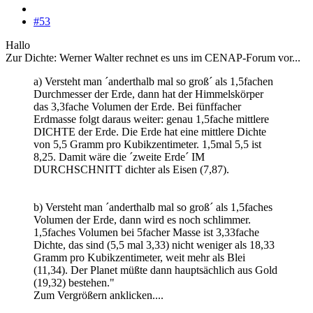
#53
Hallo
Zur Dichte: Werner Walter rechnet es uns im CENAP-Forum vor...
a) Versteht man ´anderthalb mal so groß´ als 1,5fachen
Durchmesser der Erde, dann hat der Himmelskörper
das 3,3fache Volumen der Erde. Bei fünffacher
Erdmasse folgt daraus weiter: genau 1,5fache mittlere
DICHTE der Erde. Die Erde hat eine mittlere Dichte
von 5,5 Gramm pro Kubikzentimeter. 1,5mal 5,5 ist
8,25. Damit wäre die ´zweite Erde´ IM
DURCHSCHNITT dichter als Eisen (7,87).
b) Versteht man ´anderthalb mal so groß´ als 1,5faches
Volumen der Erde, dann wird es noch schlimmer.
1,5faches Volumen bei 5facher Masse ist 3,33fache
Dichte, das sind (5,5 mal 3,33) nicht weniger als 18,33
Gramm pro Kubikzentimeter, weit mehr als Blei
(11,34). Der Planet müßte dann hauptsächlich aus Gold
(19,32) bestehen."
Zum Vergrößern anklicken....