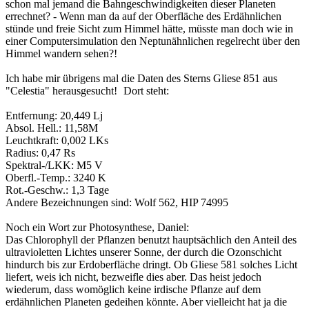
schon mal jemand die Bahngeschwindigkeiten dieser Planeten
errechnet? - Wenn man da auf der Oberfläche des Erdähnlichen
stünde und freie Sicht zum Himmel hätte, müsste man doch wie in
einer Computersimulation den Neptunähnlichen regelrecht über den
Himmel wandern sehen?!
Ich habe mir übrigens mal die Daten des Sterns Gliese 851 aus
"Celestia" herausgesucht!
Dort steht:
Entfernung: 20,449 Lj
Absol. Hell.: 11,58M
Leuchtkraft: 0,002 LKs
Radius: 0,47 Rs
Spektral-/LKK: M5 V
Oberfl.-Temp.: 3240 K
Rot.-Geschw.: 1,3 Tage
Andere Bezeichnungen sind: Wolf 562, HIP 74995
Noch ein Wort zur Photosynthese, Daniel:
Das Chlorophyll der Pflanzen benutzt hauptsächlich den Anteil des
ultravioletten Lichtes unserer Sonne, der durch die Ozonschicht
hindurch bis zur Erdoberfläche dringt. Ob Gliese 581 solches Licht
liefert, weis ich nicht, bezweifle dies aber. Das heist jedoch
wiederum, dass womöglich keine irdische Pflanze auf dem
erdähnlichen Planeten gedeihen könnte. Aber vielleicht hat ja die