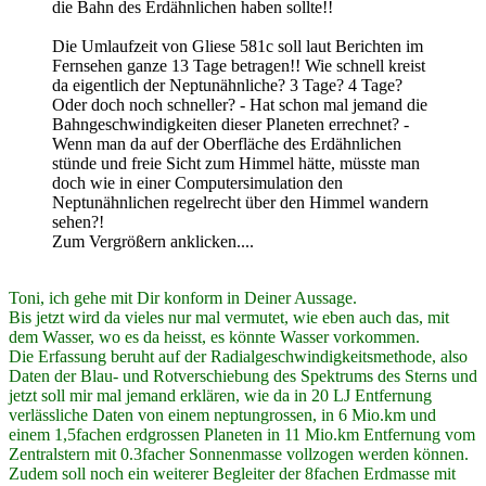
die Bahn des Erdähnlichen haben sollte!!
Die Umlaufzeit von Gliese 581c soll laut Berichten im
Fernsehen ganze 13 Tage betragen!! Wie schnell kreist
da eigentlich der Neptunähnliche? 3 Tage? 4 Tage?
Oder doch noch schneller? - Hat schon mal jemand die
Bahngeschwindigkeiten dieser Planeten errechnet? -
Wenn man da auf der Oberfläche des Erdähnlichen
stünde und freie Sicht zum Himmel hätte, müsste man
doch wie in einer Computersimulation den
Neptunähnlichen regelrecht über den Himmel wandern
sehen?!
Zum Vergrößern anklicken....
Toni, ich gehe mit Dir konform in Deiner Aussage.
Bis jetzt wird da vieles nur mal vermutet, wie eben auch das, mit
dem Wasser, wo es da heisst, es könnte Wasser vorkommen.
Die Erfassung beruht auf der Radialgeschwindigkeitsmethode, also
Daten der Blau- und Rotverschiebung des Spektrums des Sterns und
jetzt soll mir mal jemand erklären, wie da in 20 LJ Entfernung
verlässliche Daten von einem neptungrossen, in 6 Mio.km und
einem 1,5fachen erdgrossen Planeten in 11 Mio.km Entfernung vom
Zentralstern mit 0.3facher Sonnenmasse vollzogen werden können.
Zudem soll noch ein weiterer Begleiter der 8fachen Erdmasse mit