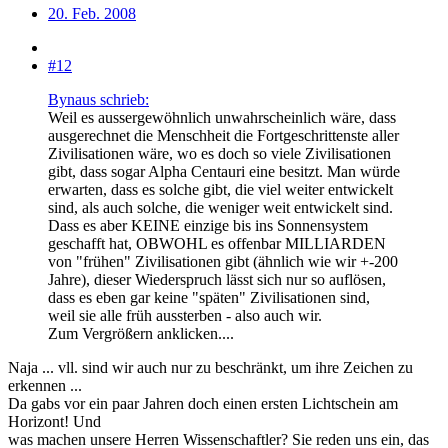
20. Feb. 2008
#12
Bynaus schrieb:
Weil es aussergewöhnlich unwahrscheinlich wäre, dass
ausgerechnet die Menschheit die Fortgeschrittenste aller
Zivilisationen wäre, wo es doch so viele Zivilisationen
gibt, dass sogar Alpha Centauri eine besitzt. Man würde
erwarten, dass es solche gibt, die viel weiter entwickelt
sind, als auch solche, die weniger weit entwickelt sind.
Dass es aber KEINE einzige bis ins Sonnensystem
geschafft hat, OBWOHL es offenbar MILLIARDEN
von "frühen" Zivilisationen gibt (ähnlich wie wir +-200
Jahre), dieser Wiederspruch lässt sich nur so auflösen,
dass es eben gar keine "späten" Zivilisationen sind,
weil sie alle früh aussterben - also auch wir.
Zum Vergrößern anklicken....
Naja ... vll. sind wir auch nur zu beschränkt, um ihre Zeichen zu
erkennen ...
Da gabs vor ein paar Jahren doch einen ersten Lichtschein am
Horizont! Und
was machen unsere Herren Wissenschaftler? Sie reden uns ein, das