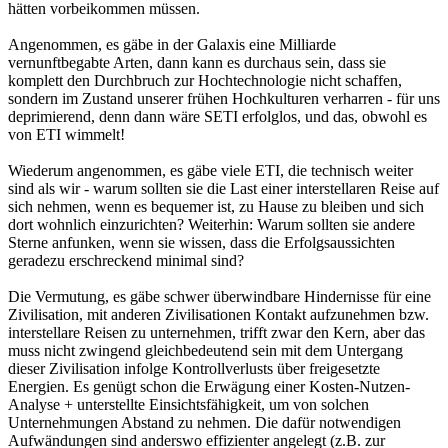
hätten vorbeikommen müssen.
Angenommen, es gäbe in der Galaxis eine Milliarde
vernunftbegabte Arten, dann kann es durchaus sein, dass sie
komplett den Durchbruch zur Hochtechnologie nicht schaffen,
sondern im Zustand unserer frühen Hochkulturen verharren - für uns
deprimierend, denn dann wäre SETI erfolglos, und das, obwohl es
von ETI wimmelt!
Wiederum angenommen, es gäbe viele ETI, die technisch weiter
sind als wir - warum sollten sie die Last einer interstellaren Reise auf
sich nehmen, wenn es bequemer ist, zu Hause zu bleiben und sich
dort wohnlich einzurichten? Weiterhin: Warum sollten sie andere
Sterne anfunken, wenn sie wissen, dass die Erfolgsaussichten
geradezu erschreckend minimal sind?
Die Vermutung, es gäbe schwer überwindbare Hindernisse für eine
Zivilisation, mit anderen Zivilisationen Kontakt aufzunehmen bzw.
interstellare Reisen zu unternehmen, trifft zwar den Kern, aber das
muss nicht zwingend gleichbedeutend sein mit dem Untergang
dieser Zivilisation infolge Kontrollverlusts über freigesetzte
Energien. Es genügt schon die Erwägung einer Kosten-Nutzen-
Analyse + unterstellte Einsichtsfähigkeit, um von solchen
Unternehmungen Abstand zu nehmen. Die dafür notwendigen
Aufwändungen sind anderswo effizienter angelegt (z.B. zur