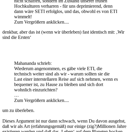
nicht schaffen, sondern im Zustand unserer frühen
Hochkulturen verharren - für uns deprimierend, denn
dann wäre SETI erfolglos, und das, obwohl es von ETI
wimmelt!
Zum Vergrößern anklicken....
denkbar, aber das ist (wenn wir überleben) fast identisch mit: ‚Wir
sind die Ersten‘
Mahananda schrieb:
Wiederum angenommen, es gäbe viele ETI, die
technisch weiter sind als wir - warum sollten sie die
Last einer interstellaren Reise auf sich nehmen, wenn es
bequemer ist, zu Hause zu bleiben und sich dort
wohnlich einzurichten?
…
Zum Vergrößern anklicken....
um zu überleben.
Dieses Argument ist nur dann schwach, wenn Du davon ausgehst,
daß wir als Art (erfahrungsgemäß) nur einige (zig?)Millionen Jahre
existieren werden und daß das ‚Leben‘ auf dem Planeten hocken