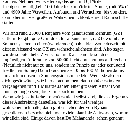
können. Nehmen wir weiter an, das geht mit 0,1% der
Lichtgeschwindigkeit. 100 Jahre bis zur nächsten Sonne, (mit 5% c)
und 4900 Jahre Verweilen, Aufbauen und Vermehren, bis von dort,
dann aber mit viel größerer Wahrscheinlichkeit, erneut Raumschiffe
starten.
Wir sind rund 25000 Lichtjahre vom galaktischen Zentrum (GZ)
entfern. Es gibt gute Gründe dafür anzunehmen, daß bewohnbare
Sonnensysteme in einer (wandernden) habitablen Zone derzeit mit
diesem Abstand vom GZ am wahrscheinlichsten sind. Also sagen
wir diese potentielle Zivilisation muß aus einer besonders
ungünstigen Entfernung von 50000 Lichtjahren zu uns aufbrechen.
(Natürlich nicht nur zu uns, sondern im Prinzip zu jeder genügend
friedlichen Sonne) Dann brauchen sie 10 bis 100 Millionen Jahre,
um auch in unserem Sonnensystem zu siedeln. Wenn sie also so
dicht gesät wären, wie hier angenommen, dann müßte es in den
vergangenen rund 1 Millarde Jahren einer größeren Anzahl von
ihnen gelungen sein, bis zu uns zu kommen.
Wenn wir (das irdische Leben) es nicht selbst sind, die das Ergebnis
dieser Ausbreitung darstellen, was ich für viel weniger
wahrscheinlich halte, dann gibt es neben der von Bynaus
geschilderten Ursache nicht mehr viele plausible Antworten, warum
wir allein sind. Einige davon hast Du Mahananda, schon genannt.