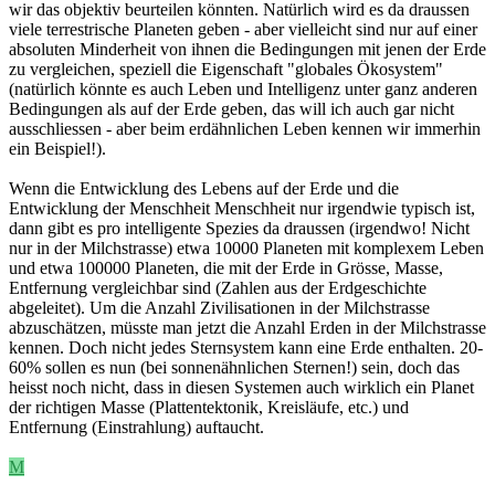
wir das objektiv beurteilen könnten. Natürlich wird es da draussen
viele terrestrische Planeten geben - aber vielleicht sind nur auf einer
absoluten Minderheit von ihnen die Bedingungen mit jenen der Erde
zu vergleichen, speziell die Eigenschaft "globales Ökosystem"
(natürlich könnte es auch Leben und Intelligenz unter ganz anderen
Bedingungen als auf der Erde geben, das will ich auch gar nicht
ausschliessen - aber beim erdähnlichen Leben kennen wir immerhin
ein Beispiel!).
Wenn die Entwicklung des Lebens auf der Erde und die
Entwicklung der Menschheit Menschheit nur irgendwie typisch ist,
dann gibt es pro intelligente Spezies da draussen (irgendwo! Nicht
nur in der Milchstrasse) etwa 10000 Planeten mit komplexem Leben
und etwa 100000 Planeten, die mit der Erde in Grösse, Masse,
Entfernung vergleichbar sind (Zahlen aus der Erdgeschichte
abgeleitet). Um die Anzahl Zivilisationen in der Milchstrasse
abzuschätzen, müsste man jetzt die Anzahl Erden in der Milchstrasse
kennen. Doch nicht jedes Sternsystem kann eine Erde enthalten. 20-
60% sollen es nun (bei sonnenähnlichen Sternen!) sein, doch das
heisst noch nicht, dass in diesen Systemen auch wirklich ein Planet
der richtigen Masse (Plattentektonik, Kreisläufe, etc.) und
Entfernung (Einstrahlung) auftaucht.
M