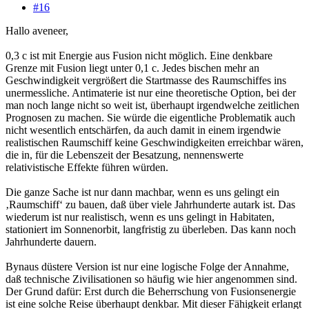
#16
Hallo aveneer,
0,3 c ist mit Energie aus Fusion nicht möglich. Eine denkbare
Grenze mit Fusion liegt unter 0,1 c. Jedes bischen mehr an
Geschwindigkeit vergrößert die Startmasse des Raumschiffes ins
unermessliche. Antimaterie ist nur eine theoretische Option, bei der
man noch lange nicht so weit ist, überhaupt irgendwelche zeitlichen
Prognosen zu machen. Sie würde die eigentliche Problematik auch
nicht wesentlich entschärfen, da auch damit in einem irgendwie
realistischen Raumschiff keine Geschwindigkeiten erreichbar wären,
die in, für die Lebenszeit der Besatzung, nennenswerte
relativistische Effekte führen würden.
Die ganze Sache ist nur dann machbar, wenn es uns gelingt ein
‚Raumschiff‘ zu bauen, daß über viele Jahrhunderte autark ist. Das
wiederum ist nur realistisch, wenn es uns gelingt in Habitaten,
stationiert im Sonnenorbit, langfristig zu überleben. Das kann noch
Jahrhunderte dauern.
Bynaus düstere Version ist nur eine logische Folge der Annahme,
daß technische Zivilisationen so häufig wie hier angenommen sind.
Der Grund dafür: Erst durch die Beherrschung von Fusionsenergie
ist eine solche Reise überhaupt denkbar. Mit dieser Fähigkeit erlangt