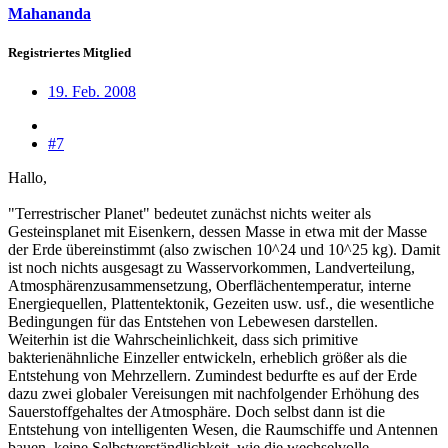
Mahananda
Registriertes Mitglied
19. Feb. 2008
#7
Hallo,
"Terrestrischer Planet" bedeutet zunächst nichts weiter als
Gesteinsplanet mit Eisenkern, dessen Masse in etwa mit der Masse
der Erde übereinstimmt (also zwischen 10^24 und 10^25 kg). Damit
ist noch nichts ausgesagt zu Wasservorkommen, Landverteilung,
Atmosphärenzusammensetzung, Oberflächentemperatur, interne
Energiequellen, Plattentektonik, Gezeiten usw. usf., die wesentliche
Bedingungen für das Entstehen von Lebewesen darstellen.
Weiterhin ist die Wahrscheinlichkeit, dass sich primitive
bakterienähnliche Einzeller entwickeln, erheblich größer als die
Entstehung von Mehrzellern. Zumindest bedurfte es auf der Erde
dazu zwei globaler Vereisungen mit nachfolgender Erhöhung des
Sauerstoffgehaltes der Atmosphäre. Doch selbst dann ist die
Entstehung von intelligenten Wesen, die Raumschiffe und Antennen
bauen, keine Selbstverständlichkeit, wie die wechselvolle