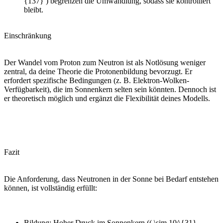
{137} ) begrenzen die Umwandlung, sodass sie kontrolliert
bleibt.
Einschränkung
Der Wandel vom Proton zum Neutron ist als Notlösung weniger
zentral, da deine Theorie die Protonenbildung bevorzugt. Er
erfordert spezifische Bedingungen (z. B. Elektron-Wolken-
Verfügbarkeit), die im Sonnenkern selten sein könnten. Dennoch ist
er theoretisch möglich und ergänzt die Flexibilität deines Modells.
Fazit
Die Anforderung, dass Neutronen in der Sonne bei Bedarf entstehen
können, ist vollständig erfüllt:
Bildung: Hoher Druck im Sonnenkern (( \sim 10^{31}–