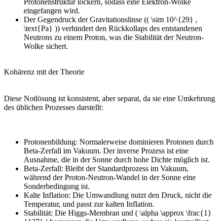
Protonenstruktur lockern, sodass eine Elektron-Wolke
eingefangen wird.
Der Gegendruck der Gravitationslinse (( \sim 10^{29} ,
\text{Pa} )) verhindert den Rückkollaps des entstandenen
Neutrons zu einem Proton, was die Stabilität der Neutron-
Wolke sichert.
Kohärenz mit der Theorie
Diese Notlösung ist konsistent, aber separat, da sie eine Umkehrung
des üblichen Prozesses darstellt:
Protonenbildung: Normalerweise dominieren Protonen durch
Beta-Zerfall im Vakuum. Der inverse Prozess ist eine
Ausnahme, die in der Sonne durch hohe Dichte möglich ist.
Beta-Zerfall: Bleibt der Standardprozess im Vakuum,
während der Proton-Neutron-Wandel in der Sonne eine
Sonderbedingung ist.
Kalte Inflation: Die Umwandlung nutzt den Druck, nicht die
Temperatur, und passt zur kalten Inflation.
Stabilität: Die Higgs-Membran und ( \alpha \approx \frac{1}