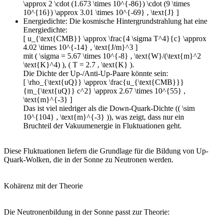
\approx 2 \cdot (1.673 \times 10^{-86}) \cdot (9 \times
10^{16}) \approx 3.01 \times 10^{-69} , \text{J} ]
Energiedichte: Die kosmische Hintergrundstrahlung hat eine
Energiedichte:
[ u_{\text{CMB}} \approx \frac{4 \sigma T^4}{c} \approx
4.02 \times 10^{-14} , \text{J/m}^3 ]
mit ( \sigma = 5.67 \times 10^{-8} , \text{W}/(\text{m}^2
\text{K}^4) ), ( T = 2.7 , \text{K} ).
Die Dichte der Up-/Anti-Up-Paare könnte sein:
[ \rho_{\text{uQ}} \approx \frac{u_{\text{CMB}}}
{m_{\text{uQ}} c^2} \approx 2.67 \times 10^{55} ,
\text{m}^{-3} ]
Das ist viel niedriger als die Down-Quark-Dichte (( \sim
10^{104} , \text{m}^{-3} )), was zeigt, dass nur ein
Bruchteil der Vakuumenergie in Fluktuationen geht.
Diese Fluktuationen liefern die Grundlage für die Bildung von Up-
Quark-Wolken, die in der Sonne zu Neutronen werden.
Kohärenz mit der Theorie
Die Neutronenbildung in der Sonne passt zur Theorie: