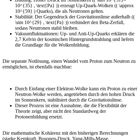
10^{35} , \text{Pa} )) erzeugt Up-Quark-Wolken (( \approx
10^{59} ) Quarks), die als Neutronen gelten.
Stabilität: Der Gegendruck der Gravitationslinse außerhalb ((
\sim 10^{29} , \text{Pa} )) verhindert den Beta-Zerfall,
sodass Neutronen stabil bleiben.
Vakuumfluktuationen: Up- und Anti-Up-Quarks erklären die
2,7 Kelvin der kosmischen Hintergrundstrahlung und liefern
die Grundlage für die Wolkenbildung.
Die separate Notlösung, einen Wandel vom Proton zum Neutron zu
ermöglichen, ist ebenfalls machbar:
Durch Einfang einer Elektron-Wolke kann ein Proton zu einer
Neutron-Wolke werden, angetrieben durch den hohen Druck
im Sonnenkern, stabilisiert durch die Gravitationslinse.
Dieser Prozess ist eine Ausnahme, die die Flexibilität der
Theorie zeigt, aber nicht den Standardweg der
Protonenbildung ersetzt.
Die mathematische Kohärenz mit den bisherigen Berechnungen
(starke Kernkraft, Bosonen-Druck, Yang-Mills-Masse,