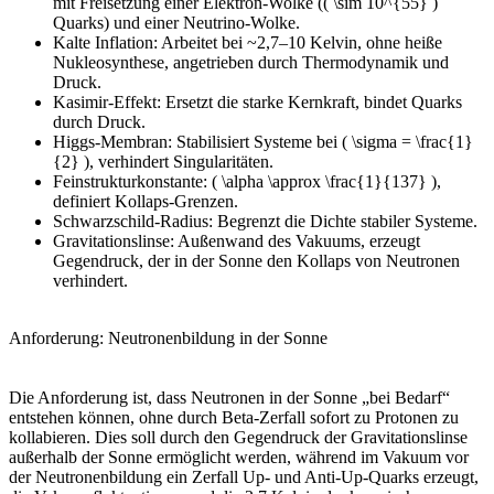
mit Freisetzung einer Elektron-Wolke (( \sim 10^{55} )
Quarks) und einer Neutrino-Wolke.
Kalte Inflation: Arbeitet bei ~2,7–10 Kelvin, ohne heiße
Nukleosynthese, angetrieben durch Thermodynamik und
Druck.
Kasimir-Effekt: Ersetzt die starke Kernkraft, bindet Quarks
durch Druck.
Higgs-Membran: Stabilisiert Systeme bei ( \sigma = \frac{1}
{2} ), verhindert Singularitäten.
Feinstrukturkonstante: ( \alpha \approx \frac{1}{137} ),
definiert Kollaps-Grenzen.
Schwarzschild-Radius: Begrenzt die Dichte stabiler Systeme.
Gravitationslinse: Außenwand des Vakuums, erzeugt
Gegendruck, der in der Sonne den Kollaps von Neutronen
verhindert.
Anforderung: Neutronenbildung in der Sonne
Die Anforderung ist, dass Neutronen in der Sonne „bei Bedarf“
entstehen können, ohne durch Beta-Zerfall sofort zu Protonen zu
kollabieren. Dies soll durch den Gegendruck der Gravitationslinse
außerhalb der Sonne ermöglicht werden, während im Vakuum vor
der Neutronenbildung ein Zerfall Up- und Anti-Up-Quarks erzeugt,