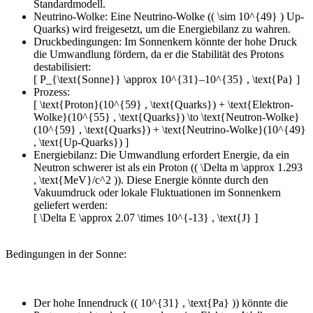
Standardmodell.
Neutrino-Wolke: Eine Neutrino-Wolke (( \sim 10^{49} ) Up-
Quarks) wird freigesetzt, um die Energiebilanz zu wahren.
Druckbedingungen: Im Sonnenkern könnte der hohe Druck
die Umwandlung fördern, da er die Stabilität des Protons
destabilisiert:
[ P_{\text{Sonne}} \approx 10^{31}–10^{35} , \text{Pa} ]
Prozess:
[ \text{Proton}(10^{59} , \text{Quarks}) + \text{Elektron-
Wolke}(10^{55} , \text{Quarks}) \to \text{Neutron-Wolke}
(10^{59} , \text{Quarks}) + \text{Neutrino-Wolke}(10^{49}
, \text{Up-Quarks}) ]
Energiebilanz: Die Umwandlung erfordert Energie, da ein
Neutron schwerer ist als ein Proton (( \Delta m \approx 1.293
, \text{MeV}/c^2 )). Diese Energie könnte durch den
Vakuumdruck oder lokale Fluktuationen im Sonnenkern
geliefert werden:
[ \Delta E \approx 2.07 \times 10^{-13} , \text{J} ]
Bedingungen in der Sonne:
Der hohe Innendruck (( 10^{31} , \text{Pa} )) könnte die