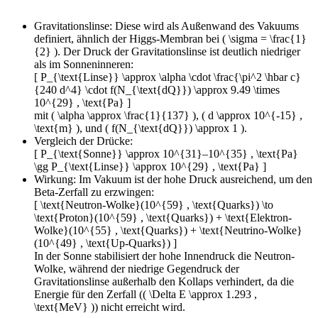
Gravitationslinse: Diese wird als Außenwand des Vakuums
definiert, ähnlich der Higgs-Membran bei ( \sigma = \frac{1}
{2} ). Der Druck der Gravitationslinse ist deutlich niedriger
als im Sonneninneren:
[ P_{\text{Linse}} \approx \alpha \cdot \frac{\pi^2 \hbar c}
{240 d^4} \cdot f(N_{\text{dQ}}) \approx 9.49 \times
10^{29} , \text{Pa} ]
mit ( \alpha \approx \frac{1}{137} ), ( d \approx 10^{-15} ,
\text{m} ), und ( f(N_{\text{dQ}}) \approx 1 ).
Vergleich der Drücke:
[ P_{\text{Sonne}} \approx 10^{31}–10^{35} , \text{Pa}
\gg P_{\text{Linse}} \approx 10^{29} , \text{Pa} ]
Wirkung: Im Vakuum ist der hohe Druck ausreichend, um den
Beta-Zerfall zu erzwingen:
[ \text{Neutron-Wolke}(10^{59} , \text{Quarks}) \to
\text{Proton}(10^{59} , \text{Quarks}) + \text{Elektron-
Wolke}(10^{55} , \text{Quarks}) + \text{Neutrino-Wolke}
(10^{49} , \text{Up-Quarks}) ]
In der Sonne stabilisiert der hohe Innendruck die Neutron-
Wolke, während der niedrige Gegendruck der
Gravitationslinse außerhalb den Kollaps verhindert, da die
Energie für den Zerfall (( \Delta E \approx 1.293 ,
\text{MeV} )) nicht erreicht wird.