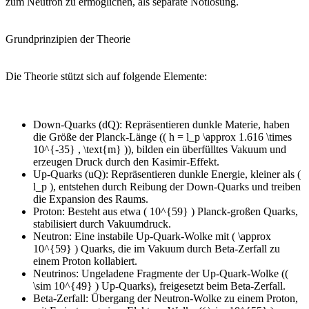
zum Neutron zu ermöglichen, als separate Notlösung.
Grundprinzipien der Theorie
Die Theorie stützt sich auf folgende Elemente:
Down-Quarks (dQ): Repräsentieren dunkle Materie, haben
die Größe der Planck-Länge (( h = l_p \approx 1.616 \times
10^{-35} , \text{m} )), bilden ein überfülltes Vakuum und
erzeugen Druck durch den Kasimir-Effekt.
Up-Quarks (uQ): Repräsentieren dunkle Energie, kleiner als (
l_p ), entstehen durch Reibung der Down-Quarks und treiben
die Expansion des Raums.
Proton: Besteht aus etwa ( 10^{59} ) Planck-großen Quarks,
stabilisiert durch Vakuumdruck.
Neutron: Eine instabile Up-Quark-Wolke mit ( \approx
10^{59} ) Quarks, die im Vakuum durch Beta-Zerfall zu
einem Proton kollabiert.
Neutrinos: Ungeladene Fragmente der Up-Quark-Wolke ((
\sim 10^{49} ) Up-Quarks), freigesetzt beim Beta-Zerfall.
Beta-Zerfall: Übergang der Neutron-Wolke zu einem Proton,