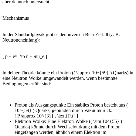
aber dennoch untersucht.
Mechanismus
In der Standardphysik gibt es den inversen Beta-Zerfall (z. B.
Neutroneneinfang):
[ p + e^- \to n + \nu_e ]
In deiner Theorie könnte ein Proton (( \approx 10^{59} ) Quarks) in
eine Neutron-Wolke umgewandelt werden, wenn bestimmte
Bedingungen erfüllt sind:
Proton als Ausgangspunkt: Ein stabiles Proton besteht aus (
10^{59} ) Quarks, gebunden durch Vakuumdruck:
[ P \approx 10^{31} , \text{Pa} ]
Elektron-Wolke: Eine Elektron-Wolke (( \sim 10^{55} )
Quarks) könnte durch Wechselwirkung mit dem Proton
eingefangen werden, ähnlich einem Elektron im