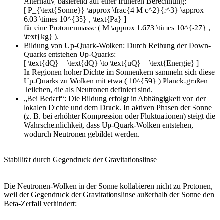
Alternativ, basierend auf einer früheren Berechnung:
[ P_{\text{Sonne}} \approx \frac{4 M c^2}{r^3} \approx
6.03 \times 10^{35} , \text{Pa} ]
für eine Protonenmasse ( M \approx 1.673 \times 10^{-27} ,
\text{kg} ).
Bildung von Up-Quark-Wolken: Durch Reibung der Down-
Quarks entstehen Up-Quarks:
[ \text{dQ} + \text{dQ} \to \text{uQ} + \text{Energie} ]
In Regionen hoher Dichte im Sonnenkern sammeln sich diese
Up-Quarks zu Wolken mit etwa ( 10^{59} ) Planck-großen
Teilchen, die als Neutronen definiert sind.
„Bei Bedarf“: Die Bildung erfolgt in Abhängigkeit von der
lokalen Dichte und dem Druck. In aktiven Phasen der Sonne
(z. B. bei erhöhter Kompression oder Fluktuationen) steigt die
Wahrscheinlichkeit, dass Up-Quark-Wolken entstehen,
wodurch Neutronen gebildet werden.
Stabilität durch Gegendruck der Gravitationslinse
Die Neutronen-Wolken in der Sonne kollabieren nicht zu Protonen,
weil der Gegendruck der Gravitationslinse außerhalb der Sonne den
Beta-Zerfall verhindert: