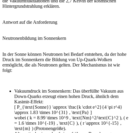
die Vakuumfluktuationen und die 2,7 Kelvin der kosmischen
Hintergrundstrahlung erklären.
Antwort auf die Anforderung
Neutronenbildung im Sonnenkern
In der Sonne können Neutronen bei Bedarf entstehen, da der hohe
Druck im Sonnenkern die Bildung von Up-Quark-Wolken
ermöglicht, die als Neutronen gelten. Der Mechanismus ist wie
folgt:
Vakuumdruck im Sonnenkern: Das überfüllte Vakuum aus
Down-Quarks erzeugt einen hohen Druck, ähnlich dem
Kasimir-Effekt:
[ P_{\text{Sonne}} \approx \frac{k \cdot e^2}{4 \pi r^4}
\approx 1.83 \times 10^{31} , \text{Pa} ]
wobei ( k = 8.99 \times 10^9 , \text{Nm}^2/\text{C}^2 ), ( e
= 1.6 \times 10^{-19} , \text{C} ), ( r \approx 10^{-15} ,
\text{m} ) (Protonengröße).