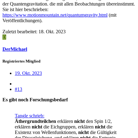
der Quantengravitation. die mit allen Beobachtungen übereinstimmt.
Sie ist hier beschrieben:
https://www.motionmountain.net/quantumgravity.html
(mit
Veröffentlichungen).
Zuletzt bearbeitet:
18. Okt. 2023
D
DerMichael
Registriertes Mitglied
19. Okt. 2023
#13
Es gibt noch Forschungsbedarf
Tangle schrieb:
Äthergrundteilchen
erklären
nicht
den Spin 1/2,
erklären
nicht
die Eichgruppen, erklären
nicht
die
Existenz von Wellenfunktionen,
nicht
die Gültigkeit
der Diracgleichung, und erklären
nicht
die Entropie