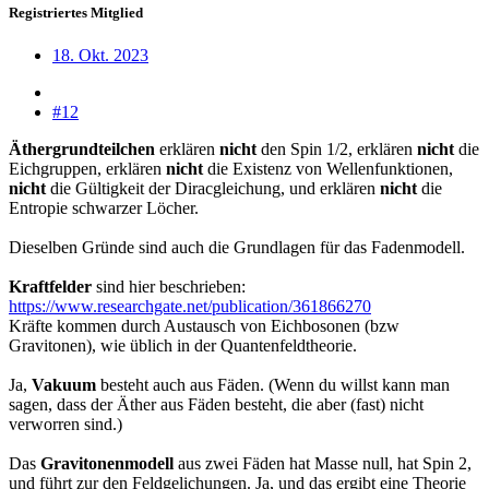
Registriertes Mitglied
18. Okt. 2023
#12
Äthergrundteilchen
erklären
nicht
den Spin 1/2, erklären
nicht
die
Eichgruppen, erklären
nicht
die Existenz von Wellenfunktionen,
nicht
die Gültigkeit der Diracgleichung, und erklären
nicht
die
Entropie schwarzer Löcher.
Dieselben Gründe sind auch die Grundlagen für das Fadenmodell.
Kraftfelder
sind hier beschrieben:
https://www.researchgate.net/publication/361866270
Kräfte kommen durch Austausch von Eichbosonen (bzw
Gravitonen), wie üblich in der Quantenfeldtheorie.
Ja,
Vakuum
besteht auch aus Fäden. (Wenn du willst kann man
sagen, dass der Äther aus Fäden besteht, die aber (fast) nicht
verworren sind.)
Das
Gravitonenmodell
aus zwei Fäden hat Masse null, hat Spin 2,
und führt zur den Feldgelichungen. Ja, und das ergibt eine Theorie