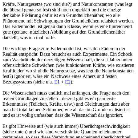
Kräfte, Naturgesetze (wo sind die?) und Naturkonstanten (was legt
die überall genau so fest) sind noch ungeklärt und die einzige
denkabre Erklärung dafür ist ein Grundteilchenäther, wo alle
Phänomene mit Schwingungen der Grundteilchen relaisiert werden.
Das Fadenmodell ist genau dann Klasse, wenn es eine hinreichend
gute (genaue, nützliche) Abbildung auf den Grundteilchenäther
darstellt, was ich mal hoffe.
Die wichtige Frage zum Fadenmodell ist, was den Fäden in der
Realität entspricht. Dazu braucht es auch Experimente. Ein Schock
zum Wachrütteln der derzeitigen Wissenschaft, die seit Jahrzehnten
offensichtliche Schwächen (wie funktionieren Kräfte, wie existieren
Kraftfelder, wo sind die Naturgesetze, was legt die Naturkonstanten
fest?) ignoriert, wäre ein Nachweis eines Äthers und festen
Bezugssystems (siehe u.a.
E1
+
E2
).
Die Wissenschaft muss endlich mal anfangen, die Frage nach den
realen Grundlagen zu stellen - derzeit gibt es ein paar erste
Erkenntnisse (Teilchen, Kräfte, usw.) und Gleichungen dazu aber
man hat total keinen Schimmer, wie all das im Grunde realisiert ist
und es ist völlig unfassbar, dass die Wissenschaft das ignoriert.
Es gibt Hinweise auf (wie auch immer) Überlichtgeschwindigkeit
(siehe unten) und wie sind verschränkte Quanten miteinander
verbunden, so dass diese Verbindung anscheinend überlichtschnell