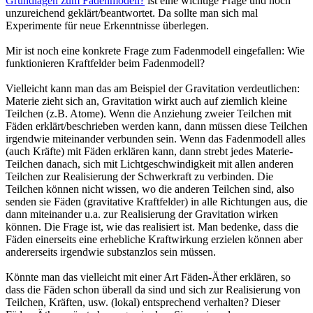
Grundlagen zum Fadenmodell?
ist eine wichtige Frage und noch
unzureichend geklärt/beantwortet. Da sollte man sich mal
Experimente für neue Erkenntnisse überlegen.
Mir ist noch eine konkrete Frage zum Fadenmodell eingefallen: Wie
funktionieren Kraftfelder beim Fadenmodell?
Vielleicht kann man das am Beispiel der Gravitation verdeutlichen:
Materie zieht sich an, Gravitation wirkt auch auf ziemlich kleine
Teilchen (z.B. Atome). Wenn die Anziehung zweier Teilchen mit
Fäden erklärt/beschrieben werden kann, dann müssen diese Teilchen
irgendwie miteinander verbunden sein. Wenn das Fadenmodell alles
(auch Kräfte) mit Fäden erklären kann, dann strebt jedes Materie-
Teilchen danach, sich mit Lichtgeschwindigkeit mit allen anderen
Teilchen zur Realisierung der Schwerkraft zu verbinden. Die
Teilchen können nicht wissen, wo die anderen Teilchen sind, also
senden sie Fäden (gravitative Kraftfelder) in alle Richtungen aus, die
dann miteinander u.a. zur Realisierung der Gravitation wirken
können. Die Frage ist, wie das realisiert ist. Man bedenke, dass die
Fäden einerseits eine erhebliche Kraftwirkung erzielen können aber
andererseits irgendwie substanzlos sein müssen.
Könnte man das vielleicht mit einer Art Fäden-Äther erklären, so
dass die Fäden schon überall da sind und sich zur Realisierung von
Teilchen, Kräften, usw. (lokal) entsprechend verhalten? Dieser