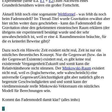
Experimente (siehe u.a.
E1
+
E2
) zum Nachweis eines
Grundteilchenäthers wären ein großer Fortschritt.
Aktuell fehlt noch eine sogenannte
Weltformel
- was fehlt da noch
beim Fadenmodell? Im Thread-Titel wurde Gravitation erwähnt aber
hier nichts weiter dazu geschrieben - kann das Fadenmodell die
Gravitation ohne den gekrümmten einsteinschen Raum erklären (der
übrigens nie experimentell bestätigt wurde und der sehr
unwahrscheinlich ist, weil er eine 4. Raumdimension bräuchte, für
die es keinerlei Beweise gibt)?
Dazu noch ein Hinweis: Zeit existiert nicht real, Zeit ist nur ein
nützliches theoretisches Konzept. Nur die Gegenwart (bzw. das in
der Gegenwart Existente) existiert real, es gibt keine real
existierende Vergangenheit/Zukunft und somit kann die
Relativitätstheorie nicht stimmen. Der
Minkowski-Raum
existiert
nicht real, weil es (logischerweise, sehr wahrscheinlich) eine
universelle Gegenwart/Gleichzeitigkeit gibt aber natürlich gibt es
begrenzte Geschwindigkeiten und und somit kann der
vierdimensionale reelle Minkowski-Vektorraum ein nützliches
Modell für Berechnungen sein.
Kommt das Fadenmodell damit klar? (alles imho)
B