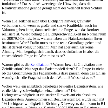
funktioniert? Das sind schwerwiegende Hinweise, dass die
Relativitätstheorie gelinde gesagt nicht der Weisheit letzter Schluß
ist.
Wenn alle Teilchen auch über Lichtjahre hinweg gravitativ
verbunden sind, wenn es große und starke Kraftfelder auch im
Vakuum geben kann, dann stellt sich die Frage, wie das konkret
realisiert ist. Wieso beträgt die Lichtgeschwindigkeit im Normalraum
ca. 299792458 m/s, bzw. warum haben die Naturkonstanten ihren
bestimmten Wert? Dafür muss es eine reale Grundlage geben und
die ist derzeit völlig unbekannt. Man hat aber auch gar keine
Ahnung. Man begnügt sich damit, dass es einfach so ist aber die
entscheidende Frage ist: Warum ist es so?
Warum gibt es die
Zeitdilatation
? Warum bewirkt Gravitation eine
Zeitdilatation? Was sagt das Fadenmodell dazu? Die Frage ist nicht,
ob die Gleichungen des Fadenmodells dazu passen, denn das tun sie
womöglich - die Frage ist nach dem Warum? Wieso ist es so?
Woher weiß ein angeblich beliebiges bewegtes Bezugssystem, wie
es die Lichtgeschwindigkeit einzuhalten hat? Die
Lichtgeschwindigkeit ist ein starker Hinweis auf ein absolutes
Bezugssystem. Angenommen ein Bezugssystem B1 würde sich mit
1% Lichtgeschwindigkeit in Richtung X bewegen, dann kann in B1
ein Lichtstrahl in Richtung X nicht 299792458 m/s in Relation zu