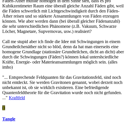
Fäden-Äther müsste homogen in dem Sinne sien, dass es pro
Kubikzentimeter Raum eine überall gleiche Anzahl Fäden gibt, weil
die Fäden schwerlich mit Lichtgeschwindigkeit durch den Fäden-
Äther reisen und so stärkere Ansammlungen von Fäden erzeugen
können. Wie aber werden dann (bei überall gleicher Fädenanzahl)
die sehr unterschiedlichen Phänomene (z.B. Vakuum, Schwarze
Löcher, Magnetare, Supvernovas, usw.) realisiert?
Call me stupid aber ich finde die Idee mit Schwingungen in einem
Grundteilchenäther nicht so blöd, denn da hat man einerseits eine
homogene Grundlage (stationäre Grundteilchen, dicht an dicht) aber
durch die Schwingungen (Fäden?) können lokal untershciedliche
Kräfte, Energie- oder Materieansammlungen möglich sein. (alles
imho)
"... Entsprechende Feldquanten für das Gravitationsfeld, sind noch
nicht entdeckt. Sie werden Gravitonen genannt, wobei derzeit noch
unbekannt ist, ob sie wirklich existieren. Eine befriedigende
Quantenfeldtheorie für die Gravitation wurde noch nicht gefunden.
..."
Kraftfeld
T
Tangle