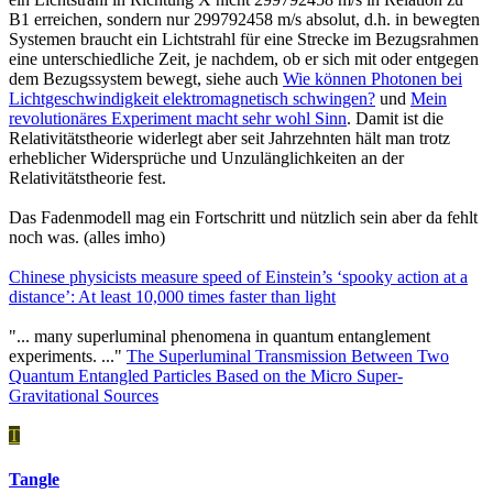
B1 erreichen, sondern nur 299792458 m/s absolut, d.h. in bewegten
Systemen braucht ein Lichtstrahl für eine Strecke im Bezugsrahmen
eine unterschiedliche Zeit, je nachdem, ob er sich mit oder entgegen
dem Bezugssystem bewegt, siehe auch
Wie können Photonen bei
Lichtgeschwindigkeit elektromagnetisch schwingen?
und
Mein
revolutionäres Experiment macht sehr wohl Sinn
. Damit ist die
Relativitätstheorie widerlegt aber seit Jahrzehnten hält man trotz
erheblicher Widersprüche und Unzulänglichkeiten an der
Relativitätstheorie fest.
Das Fadenmodell mag ein Fortschritt und nützlich sein aber da fehlt
noch was. (alles imho)
Chinese physicists measure speed of Einstein’s ‘spooky action at a
distance’: At least 10,000 times faster than light
"... many superluminal phenomena in quantum entanglement
experiments. ..."
The Superluminal Transmission Between Two
Quantum Entangled Particles Based on the Micro Super-
Gravitational Sources
T
Tangle