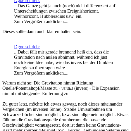
Dgoe schrieb:
...Das Ganze geht ja auch (noch) nicht differenziert auf
Unterscheidungen zwischen Ereignishorizont,
Welthorizont, Hubbleradius usw. ein.
Zum Vergrößern anklicken....
Dieses sollte dann auch klar enthalten sein.
Dgoe schrieb:
...Dabei fällt mir gerade brennend heiß ein, dass die
Gravitation nach außen abnimmt, während ich just
noch keine Idee habe, wie das invers bei der Dunklen
Energie zu übertragen wäre...
Zum Vergrößern anklicken....
Warum nicht so: Die Gravitation nimmt Richtung
Quelle/Potentialtopf/Masse zu -
versus
(invers) - Die Expansion
nimmt mit steigender Entfernung zu.
Zu guter letzt, möchte ich etwas gewagt, noch dieses miteinander
Vergleichen (im inversen Sinne): Stabile Umlaufbahnen um
Schwarze Löcher sind möglich, bzw. sind allgemein möglich. Etwas
fällt um die Gravitationsquelle drumherum, die passende
Geschwindigkeit vorausgesetzt, dort ist dann keine Gravitations-
Kraft mehr spürbar (Beispiel ISS) -
versus
- Gebundene Syteme sind