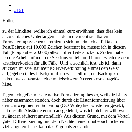
#161
Hallo,
zu der Linkliste, wollte ich einmal kurz erwähnen, dass dies kein
allzu einfaches Unterfangen ist, denn die nicht sichtbaren
Formatierungszeichen summieren sich unheimlich auf. Da ein
Post/Beitrag auf 10.000 Zeichen begrenzt ist, musste ich in diesem
Fall (knapp über 20.000) alles in drei Teile stückeln. Zudem habe
ich die Arbeit auf mehrere Sessions verteilt und immer wieder extern
gesichert/kopiert für alle Fälle. Und tatsächlich just, als ich dann
stückeln musste, hat meine Serververbindung einmal den Geist
aufgegeben (alles futsch), und ich war heilfroh, ein Backup zu
haben, was ansonsten eine mittelschwere Nervenkrise ausgelöst
hätte.
Eigentlich gefiel mir die native Formatierung besser, weil die Links
näher zusammen standen, doch durch die Listenformatierung über
den Umweg meiner Sicherung (OO Write) hier wieder eingesetzt,
hat dies die Abstände enorm ausgedehnt, was ich nicht gewillt war
zu ändern (äußerst umständlich). Aus diesem Grund, mit dem Vorteil
guter Differenzierung und dem Nachteil einer unübersichtlicheren
viel längeren Liste, kam das Ergebnis zustande.