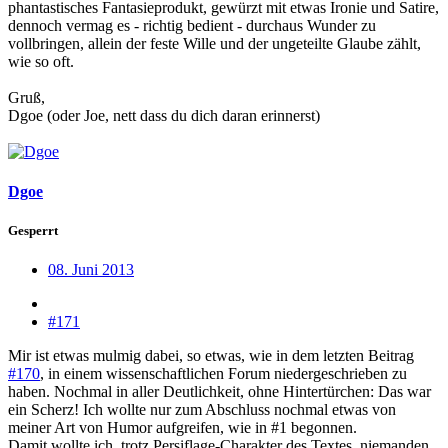
phantastisches Fantasieprodukt, gewürzt mit etwas Ironie und Satire,
dennoch vermag es - richtig bedient - durchaus Wunder zu
vollbringen, allein der feste Wille und der ungeteilte Glaube zählt,
wie so oft.
Gruß,
Dgoe (oder Joe, nett dass du dich daran erinnerst)
Dgoe
Gesperrt
08. Juni 2013
#171
Mir ist etwas mulmig dabei, so etwas, wie in dem letzten Beitrag
#170
, in einem wissenschaftlichen Forum niedergeschrieben zu
haben. Nochmal in aller Deutlichkeit, ohne Hintertürchen: Das war
ein Scherz! Ich wollte nur zum Abschluss nochmal etwas von
meiner Art von Humor aufgreifen, wie in #1 begonnen.
Damit wollte ich, trotz Persiflage-Charakter des Textes, niemanden