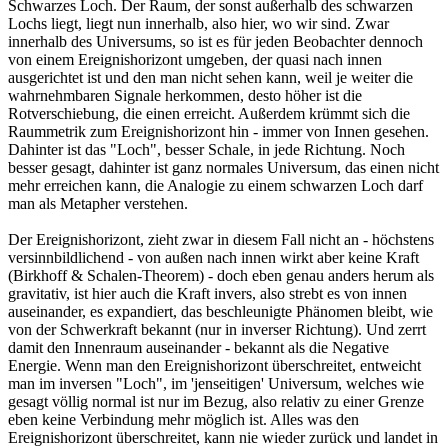
Schwarzes Loch. Der Raum, der sonst außerhalb des schwarzen
Lochs liegt, liegt nun innerhalb, also hier, wo wir sind. Zwar
innerhalb des Universums, so ist es für jeden Beobachter dennoch
von einem Ereignishorizont umgeben, der quasi nach innen
ausgerichtet ist und den man nicht sehen kann, weil je weiter die
wahrnehmbaren Signale herkommen, desto höher ist die
Rotverschiebung, die einen erreicht. Außerdem krümmt sich die
Raummetrik zum Ereignishorizont hin - immer von Innen gesehen.
Dahinter ist das "Loch", besser Schale, in jede Richtung. Noch
besser gesagt, dahinter ist ganz normales Universum, das einen nicht
mehr erreichen kann, die Analogie zu einem schwarzen Loch darf
man als Metapher verstehen.
Der Ereignishorizont, zieht zwar in diesem Fall nicht an - höchstens
versinnbildlichend - von außen nach innen wirkt aber keine Kraft
(Birkhoff & Schalen-Theorem) - doch eben genau anders herum als
gravitativ, ist hier auch die Kraft invers, also strebt es von innen
auseinander, es expandiert, das beschleunigte Phänomen bleibt, wie
von der Schwerkraft bekannt (nur in inverser Richtung). Und zerrt
damit den Innenraum auseinander - bekannt als die Negative
Energie. Wenn man den Ereignishorizont überschreitet, entweicht
man im inversen "Loch", im 'jenseitigen' Universum, welches wie
gesagt völlig normal ist nur im Bezug, also relativ zu einer Grenze
eben keine Verbindung mehr möglich ist. Alles was den
Ereignishorizont überschreitet, kann nie wieder zurück und landet in