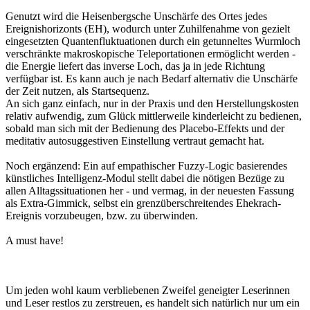
Genutzt wird die Heisenbergsche Unschärfe des Ortes jedes
Ereignishorizonts (EH), wodurch unter Zuhilfenahme von gezielt
eingesetzten Quantenfluktuationen durch ein getunneltes Wurmloch
verschränkte makroskopische Teleportationen ermöglicht werden -
die Energie liefert das inverse Loch, das ja in jede Richtung
verfügbar ist. Es kann auch je nach Bedarf alternativ die Unschärfe
der Zeit nutzen, als Startsequenz.
An sich ganz einfach, nur in der Praxis und den Herstellungskosten
relativ aufwendig, zum Glück mittlerweile kinderleicht zu bedienen,
sobald man sich mit der Bedienung des Placebo-Effekts und der
meditativ autosuggestiven Einstellung vertraut gemacht hat.
Noch ergänzend: Ein auf empathischer Fuzzy-Logic basierendes
künstliches Intelligenz-Modul stellt dabei die nötigen Bezüge zu
allen Alltagssituationen her - und vermag, in der neuesten Fassung
als Extra-Gimmick, selbst ein grenzüberschreitendes Ehekrach-
Ereignis vorzubeugen, bzw. zu überwinden.
A must have!
Um jeden wohl kaum verbliebenen Zweifel geneigter Leserinnen
und Leser restlos zu zerstreuen, es handelt sich natürlich nur um ein