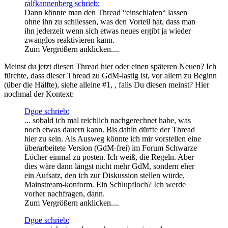
ralfkannenberg schrieb:
Dann könnte man den Thread “einschlafen“ lassen
ohne ihn zu schliessen, was den Vorteil hat, dass man
ihn jederzeit wenn sich etwas neues ergibt ja wieder
zwanglos reaktivieren kann.
Zum Vergrößern anklicken....
Meinst du jetzt diesen Thread hier oder einen späteren Neuen? Ich
fürchte, dass dieser Thread zu GdM-lastig ist, vor allem zu Beginn
(über die Hälfte), siehe alleine #1, , falls Du diesen meinst? Hier
nochmal der Kontext:
Dgoe schrieb:
... sobald ich mal reichlich nachgerechnet habe, was
noch etwas dauern kann. Bis dahin dürfte der Thread
hier zu sein. Als Ausweg könnte ich mir vorstellen eine
überarbeitete Version (GdM-frei) im Forum Schwarze
Löcher einmal zu posten. Ich weiß, die Regeln. Aber
dies wäre dann längst nicht mehr GdM, sondern eher
ein Aufsatz, den ich zur Diskussion stellen würde,
Mainstream-konform. Ein Schlupfloch? Ich werde
vorher nachfragen, dann.
Zum Vergrößern anklicken....
Dgoe schrieb: