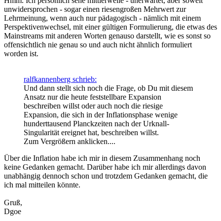
Hmm. Ich persönlich sehe mittlerweile - unerwartet, aber soweit
unwidersprochen - sogar einen riesengroßen Mehrwert zur
Lehrmeinung, wenn auch nur pädagogisch - nämlich mit einem
Perspektivenwechsel, mit einer gültigen Formulierung, die etwas des
Mainstreams mit anderen Worten genauso darstellt, wie es sonst so
offensichtlich nie genau so und auch nicht ähnlich formuliert
worden ist.
ralfkannenberg schrieb:
Und dann stellt sich noch die Frage, ob Du mit diesem
Ansatz nur die heute feststellbare Expansion
beschreiben willst oder auch noch die riesige
Expansion, die sich in der Inflationsphase wenige
hunderttausend Planckzeiten nach der Urknall-
Singularität ereignet hat, beschreiben willst.
Zum Vergrößern anklicken....
Über die Inflation habe ich mir in diesem Zusammenhang noch
keine Gedanken gemacht. Darüber habe ich mir allerdings davon
unabhängig dennoch schon und trotzdem Gedanken gemacht, die
ich mal mitteilen könnte.
Gruß,
Dgoe