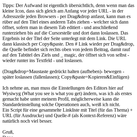
Tipps: Der Aufwand ist eigentlich übersichtlich, denn wenn man das
kleine Icon, dass sich gleich am Anfang vor jeder URL - in der
Adresszeile jeden Browsers - per Drag&drop anfasst, kann man es
rüber auf den Titel eines anderen Tabs ziehen - welcher sich dann
öffnet, sofern man in diesem Tab editiert - und anschließend
runterziehen bis auf die Cursorstelle und dort dann loslassen. Das
Ergebnis ist der Titel der Seite unterlegt mit dem Link. Die URL
dann klassisch per Copy&paste. Den # Link wieder per Drag&drop,
die Quelle befindet sich rechts oben von jedem Beitrag, damit rauf
auf den Tabtitel des Ziels und _ magic, der öffnet sich von selbst -
wieder runter ins Textfeld - und loslassen.
(Drag&drop=Maustaste gedrückt halten (aufheben)- bewegen -
später loslassen (fallenlassen); Copy&paste=Kopieren&Einfügen)
Ich nehme an, man muss die Einstellungen des Editors hier auf
Wysiwyg (What you see is what you get) ändern, was ich als erstes
gemacht habe unter meinem Profil, möglicherweise kann die
Standardeinstellung solche Operationen auch, weiß ich nicht.
Ein Script für eine gesammelte Linkliste mit Titel (für das Thema) +
URL (für Ausdrucke) und Quelle-# (als Kontext-Referenz) wäre
natürlich noch viel besser.
Gruß,