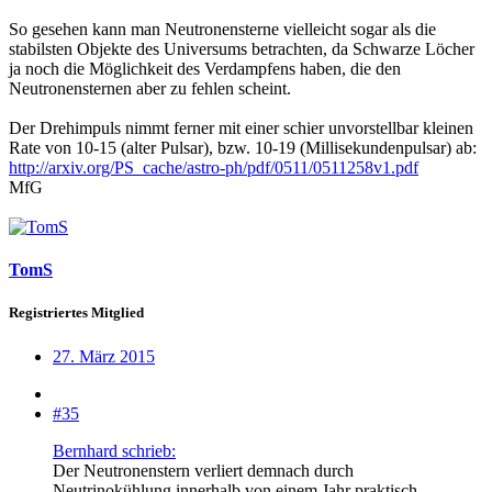
So gesehen kann man Neutronensterne vielleicht sogar als die
stabilsten Objekte des Universums betrachten, da Schwarze Löcher
ja noch die Möglichkeit des Verdampfens haben, die den
Neutronensternen aber zu fehlen scheint.
Der Drehimpuls nimmt ferner mit einer schier unvorstellbar kleinen
Rate von 10-15 (alter Pulsar), bzw. 10-19 (Millisekundenpulsar) ab:
http://arxiv.org/PS_cache/astro-ph/pdf/0511/0511258v1.pdf
MfG
TomS
Registriertes Mitglied
27. März 2015
#35
Bernhard schrieb:
Der Neutronenstern verliert demnach durch
Neutrinokühlung innerhalb von einem Jahr praktisch