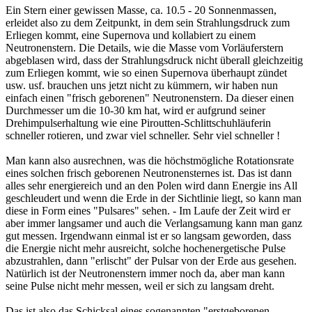
Ein Stern einer gewissen Masse, ca. 10.5 - 20 Sonnenmassen,
erleidet also zu dem Zeitpunkt, in dem sein Strahlungsdruck zum
Erliegen kommt, eine Supernova und kollabiert zu einem
Neutronenstern. Die Details, wie die Masse vom Vorläuferstern
abgeblasen wird, dass der Strahlungsdruck nicht überall gleichzeitig
zum Erliegen kommt, wie so einen Supernova überhaupt zündet
usw. usf. brauchen uns jetzt nicht zu kümmern, wir haben nun
einfach einen "frisch geborenen" Neutronenstern. Da dieser einen
Durchmesser um die 10-30 km hat, wird er aufgrund seiner
Drehimpulserhaltung wie eine Piroutten-Schlittschuhläuferin
schneller rotieren, und zwar viel schneller. Sehr viel schneller !
Man kann also ausrechnen, was die höchstmögliche Rotationsrate
eines solchen frisch geborenen Neutronensternes ist. Das ist dann
alles sehr energiereich und an den Polen wird dann Energie ins All
geschleudert und wenn die Erde in der Sichtlinie liegt, so kann man
diese in Form eines "Pulsares" sehen. - Im Laufe der Zeit wird er
aber immer langsamer und auch die Verlangsamung kann man ganz
gut messen. Irgendwann einmal ist er so langsam geworden, dass
die Energie nicht mehr ausreicht, solche hochenergetische Pulse
abzustrahlen, dann "erlischt" der Pulsar von der Erde aus gesehen.
Natürlich ist der Neutronenstern immer noch da, aber man kann
seine Pulse nicht mehr messen, weil er sich zu langsam dreht.
Das ist also das Schicksal eines sogenannten "erstgeborenen