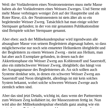
Weil: der Vorläuferstern eines Neutronensternes muss mehr Masse
haben als der Vorläuferstern eines Weissen Zwerges. Und Sterne mit
mehr Masse verbringen weniger Zeit auf der Hauptreihe und als
Roter Riese, d.h. der Neutronenstern ist stets älter als so ein
begleitender Weisser Zwerg. Tatsächlich hat man einige solcher
Sternpaare gefunden; in der von mir genannten Publikationsliste
sind Beispiele solcher Sternpaare genannt.
Aber eben: auch der Millisekundenpulsar wird irgendwann alle
absaugbare Masse von seinem Begleitstern abgesaugt haben, so dass
möglicherweise nur noch sein entarteter Heliumkern übrigbleibt und
der Begleitstern zu einem Weissen Zwerg - meist aus Helium, man
hat aber auch Exemplare gefunden, in denen nach der
Akkretionsphase ein Weisser Zwerg aus Kohlenstoff und Sauerstoff,
also ein mittelschwerer Weisser Zwerg, übrigblieb; das hängt von
der Ausgangsmasse des Begleitsternes ab. An sich sollten auch
Systeme denkbar sein, in denen ein schwerer Weisser Zwerg aus
Sauerstoff und Neon übrigbleibt, allerdings ist mir kein solches
System bekannt, wobei solche schweren Weissen Zwerge auch
ziemlich selten sind.
Aber das sind jetzt Details, wichtig ist, dass wenn der Partnerstern
zum Weissen Zerg kollabiert ist, der Massezustrom fertig ist. Nun
wird also der Millisekundenpulsar ebenfalls ganz analog wie ein