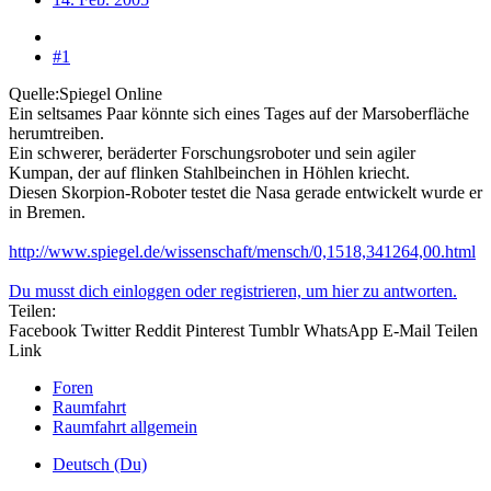
#1
Quelle:Spiegel Online
Ein seltsames Paar könnte sich eines Tages auf der Marsoberfläche
herumtreiben.
Ein schwerer, beräderter Forschungsroboter und sein agiler
Kumpan, der auf flinken Stahlbeinchen in Höhlen kriecht.
Diesen Skorpion-Roboter testet die Nasa gerade entwickelt wurde er
in Bremen.
http://www.spiegel.de/wissenschaft/mensch/0,1518,341264,00.html
Du musst dich einloggen oder registrieren, um hier zu antworten.
Teilen:
Facebook
Twitter
Reddit
Pinterest
Tumblr
WhatsApp
E-Mail
Teilen
Link
Foren
Raumfahrt
Raumfahrt allgemein
Deutsch (Du)