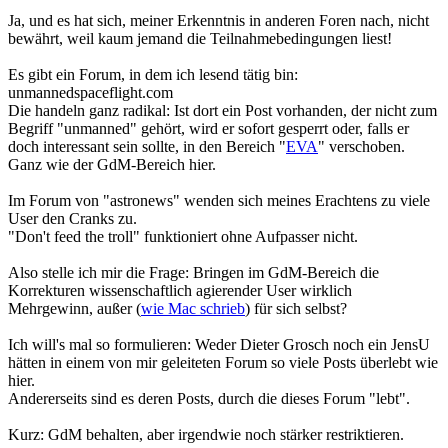
Ja, und es hat sich, meiner Erkenntnis in anderen Foren nach, nicht
bewährt, weil kaum jemand die Teilnahmebedingungen liest!
Es gibt ein Forum, in dem ich lesend tätig bin:
unmannedspaceflight.com
Die handeln ganz radikal: Ist dort ein Post vorhanden, der nicht zum
Begriff "unmanned" gehört, wird er sofort gesperrt oder, falls er
doch interessant sein sollte, in den Bereich "
EVA
" verschoben.
Ganz wie der GdM-Bereich hier.
Im Forum von "astronews" wenden sich meines Erachtens zu viele
User den Cranks zu.
"Don't feed the troll" funktioniert ohne Aufpasser nicht.
Also stelle ich mir die Frage: Bringen im GdM-Bereich die
Korrekturen wissenschaftlich agierender User wirklich
Mehrgewinn, außer (
wie Mac schrieb
) für sich selbst?
Ich will's mal so formulieren: Weder Dieter Grosch noch ein JensU
hätten in einem von mir geleiteten Forum so viele Posts überlebt wie
hier.
Andererseits sind es deren Posts, durch die dieses Forum "lebt".
Kurz: GdM behalten, aber irgendwie noch stärker restriktieren.