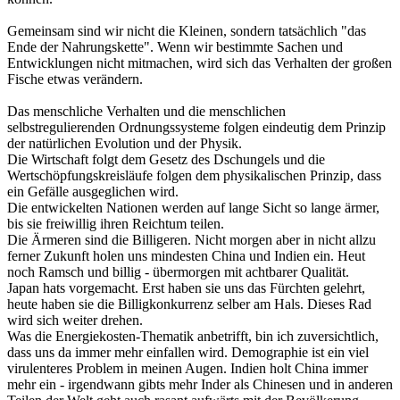
Gemeinsam sind wir nicht die Kleinen, sondern tatsächlich "das
Ende der Nahrungskette". Wenn wir bestimmte Sachen und
Entwicklungen nicht mitmachen, wird sich das Verhalten der großen
Fische etwas verändern.
Das menschliche Verhalten und die menschlichen
selbstregulierenden Ordnungssysteme folgen eindeutig dem Prinzip
der natürlichen Evolution und der Physik.
Die Wirtschaft folgt dem Gesetz des Dschungels und die
Wertschöpfungskreisläufe folgen dem physikalischen Prinzip, dass
ein Gefälle ausgeglichen wird.
Die entwickelten Nationen werden auf lange Sicht so lange ärmer,
bis sie freiwillig ihren Reichtum teilen.
Die Ärmeren sind die Billigeren. Nicht morgen aber in nicht allzu
ferner Zukunft holen uns mindesten China und Indien ein. Heut
noch Ramsch und billig - übermorgen mit achtbarer Qualität.
Japan hats vorgemacht. Erst haben sie uns das Fürchten gelehrt,
heute haben sie die Billigkonkurrenz selber am Hals. Dieses Rad
wird sich weiter drehen.
Was die Energiekosten-Thematik anbetrifft, bin ich zuversichtlich,
dass uns da immer mehr einfallen wird. Demographie ist ein viel
virulenteres Problem in meinen Augen. Indien holt China immer
mehr ein - irgendwann gibts mehr Inder als Chinesen und in anderen