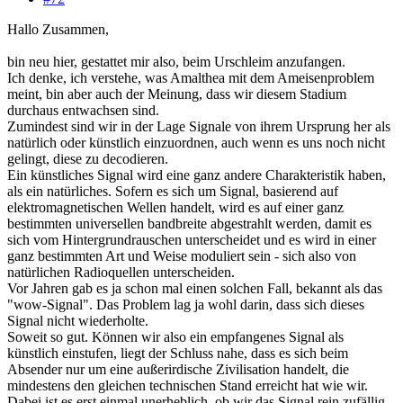
Hallo Zusammen,
bin neu hier, gestattet mir also, beim Urschleim anzufangen.
Ich denke, ich verstehe, was Amalthea mit dem Ameisenproblem
meint, bin aber auch der Meinung, dass wir diesem Stadium
durchaus entwachsen sind.
Zumindest sind wir in der Lage Signale von ihrem Ursprung her als
natürlich oder künstlich einzuordnen, auch wenn es uns noch nicht
gelingt, diese zu decodieren.
Ein künstliches Signal wird eine ganz andere Charakteristik haben,
als ein natürliches. Sofern es sich um Signal, basierend auf
elektromagnetischen Wellen handelt, wird es auf einer ganz
bestimmten universellen bandbreite abgestrahlt werden, damit es
sich vom Hintergrundrauschen unterscheidet und es wird in einer
ganz bestimmten Art und Weise moduliert sein - sich also von
natürlichen Radioquellen unterscheiden.
Vor Jahren gab es ja schon mal einen solchen Fall, bekannt als das
"wow-Signal". Das Problem lag ja wohl darin, dass sich dieses
Signal nicht wiederholte.
Soweit so gut. Können wir also ein empfangenes Signal als
künstlich einstufen, liegt der Schluss nahe, dass es sich beim
Absender nur um eine außerirdische Zivilisation handelt, die
mindestens den gleichen technischen Stand erreicht hat wie wir.
Dabei ist es erst einmal unerheblich, ob wir das Signal rein zufällig