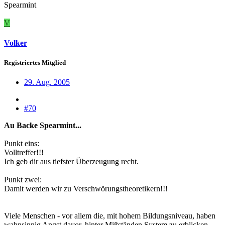
Spearmint
V
Volker
Registriertes Mitglied
29. Aug. 2005
#70
Au Backe Spearmint...
Punkt eins:
Volltreffer!!!
Ich geb dir aus tiefster Überzeugung recht.
Punkt zwei:
Damit werden wir zu Verschwörungstheoretikern!!!
Viele Menschen - vor allem die, mit hohem Bildungsniveau, haben
wahnsinnig Angst davor, hinter Mißständen System zu erblicken.