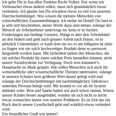
Ich gebe Dir in fast allen Punkten Recht Volker. Nur wenn wir
Verbraucher etwas ändern sollen, muss sich grundsätzlich etwas
verändern. Ich glaube fast Du erwartest etwas zu viel von unserem
Durchschnittsbürger. Was wissen die meisten Menschen von
wirtschaftlichen Zusammenhängen, ich meine im Detail! Du hast es
ja sehr nett beschrieben, meine Worte dazu sind immer, solange der
Mensch als Arbeitnehmer unterwegs ist, kenn er in Sachen
Forderungen nur bedingt Grenzen. Hängt er aber den Arbeitskittel
an den Haken und geht nach getaner Arbeit nach Hause, ist er
plötzlich Unternehmer, er kauft dort ein wo es am billigsten ist ohne
zu fragen wie ein solch hochwertiges Produkt denn so preiswert
hergestellt werden kann. Mit Sicherheit stehen den Menschen, die
ein solches Produkt für einen solchen Preis herstellen können, nicht
unsere Sozialsysteme zur Verfügung. Doch wen kümmert’s,
Hauptsache ne Mark gespart. Wie sollen Menschen sich auch für
wirtschaftliche oder wissenschaftliche Themen interessiere, solange
in unseren Schulen kein größerer Wert darauf gelegt wird und
solange der Durchschnittsbürger mit nachmittäglichen Talkshows
untersten Niveaus belegt wird. Mir kommt es vor als ob System
dahinter wäre. Brot und Spiele hatten wir auch schon einmal. Wären
unsere Kinder besser ausgebildet, würden sie sich nicht so leicht
etwas vormachen lassen von unseren Politikern. Es ist Zeit das ein
Ruck durch unsere Gesellschaft geht und wirklich etwas verändert
wird.
Ein freundlicher Gruß wie immer!