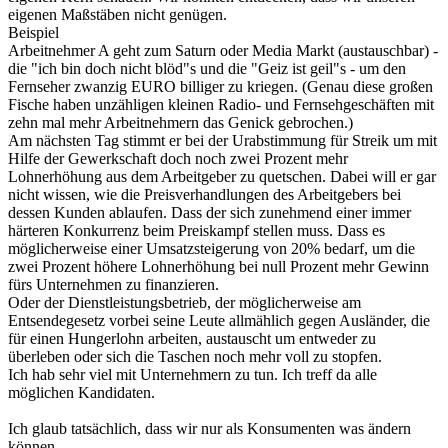
eigenen Maßstäben nicht genügen.
Beispiel
Arbeitnehmer A geht zum Saturn oder Media Markt (austauschbar) -
die "ich bin doch nicht blöd"s und die "Geiz ist geil"s - um den
Fernseher zwanzig EURO billiger zu kriegen. (Genau diese großen
Fische haben unzähligen kleinen Radio- und Fernsehgeschäften mit
zehn mal mehr Arbeitnehmern das Genick gebrochen.)
Am nächsten Tag stimmt er bei der Urabstimmung für Streik um mit
Hilfe der Gewerkschaft doch noch zwei Prozent mehr
Lohnerhöhung aus dem Arbeitgeber zu quetschen. Dabei will er gar
nicht wissen, wie die Preisverhandlungen des Arbeitgebers bei
dessen Kunden ablaufen. Dass der sich zunehmend einer immer
härteren Konkurrenz beim Preiskampf stellen muss. Dass es
möglicherweise einer Umsatzsteigerung von 20% bedarf, um die
zwei Prozent höhere Lohnerhöhung bei null Prozent mehr Gewinn
fürs Unternehmen zu finanzieren.
Oder der Dienstleistungsbetrieb, der möglicherweise am
Entsendegesetz vorbei seine Leute allmählich gegen Ausländer, die
für einen Hungerlohn arbeiten, austauscht um entweder zu
überleben oder sich die Taschen noch mehr voll zu stopfen.
Ich hab sehr viel mit Unternehmern zu tun. Ich treff da alle
möglichen Kandidaten.
Ich glaub tatsächlich, dass wir nur als Konsumenten was ändern
können.