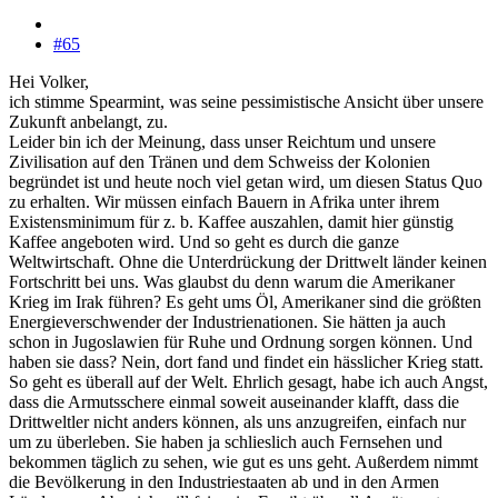
#65
Hei Volker,
ich stimme Spearmint, was seine pessimistische Ansicht über unsere
Zukunft anbelangt, zu.
Leider bin ich der Meinung, dass unser Reichtum und unsere
Zivilisation auf den Tränen und dem Schweiss der Kolonien
begründet ist und heute noch viel getan wird, um diesen Status Quo
zu erhalten. Wir müssen einfach Bauern in Afrika unter ihrem
Existensminimum für z. b. Kaffee auszahlen, damit hier günstig
Kaffee angeboten wird. Und so geht es durch die ganze
Weltwirtschaft. Ohne die Unterdrückung der Drittwelt länder keinen
Fortschritt bei uns. Was glaubst du denn warum die Amerikaner
Krieg im Irak führen? Es geht ums Öl, Amerikaner sind die größten
Energieverschwender der Industrienationen. Sie hätten ja auch
schon in Jugoslawien für Ruhe und Ordnung sorgen können. Und
haben sie dass? Nein, dort fand und findet ein hässlicher Krieg statt.
So geht es überall auf der Welt. Ehrlich gesagt, habe ich auch Angst,
dass die Armutsschere einmal soweit auseinander klafft, dass die
Drittweltler nicht anders können, als uns anzugreifen, einfach nur
um zu überleben. Sie haben ja schlieslich auch Fernsehen und
bekommen täglich zu sehen, wie gut es uns geht. Außerdem nimmt
die Bevölkerung in den Industriestaaten ab und in den Armen