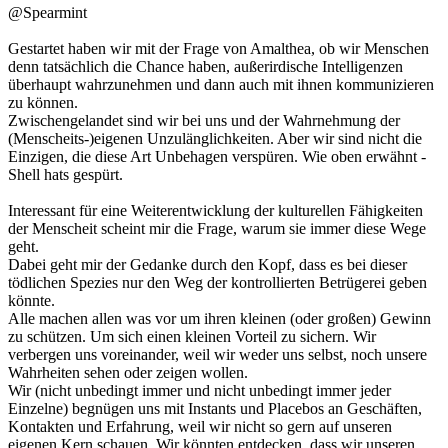
@Spearmint
Gestartet haben wir mit der Frage von Amalthea, ob wir Menschen
denn tatsächlich die Chance haben, außerirdische Intelligenzen
überhaupt wahrzunehmen und dann auch mit ihnen kommunizieren
zu können.
Zwischengelandet sind wir bei uns und der Wahrnehmung der
(Menscheits-)eigenen Unzulänglichkeiten. Aber wir sind nicht die
Einzigen, die diese Art Unbehagen verspüren. Wie oben erwähnt -
Shell hats gespürt.
Interessant für eine Weiterentwicklung der kulturellen Fähigkeiten
der Menscheit scheint mir die Frage, warum sie immer diese Wege
geht.
Dabei geht mir der Gedanke durch den Kopf, dass es bei dieser
tödlichen Spezies nur den Weg der kontrollierten Betrügerei geben
könnte.
Alle machen allen was vor um ihren kleinen (oder großen) Gewinn
zu schützen. Um sich einen kleinen Vorteil zu sichern. Wir
verbergen uns voreinander, weil wir weder uns selbst, noch unsere
Wahrheiten sehen oder zeigen wollen.
Wir (nicht unbedingt immer und nicht unbedingt immer jeder
Einzelne) begnügen uns mit Instants und Placebos an Geschäften,
Kontakten und Erfahrung, weil wir nicht so gern auf unseren
eigenen Kern schauen. Wir könnten entdecken, dass wir unseren