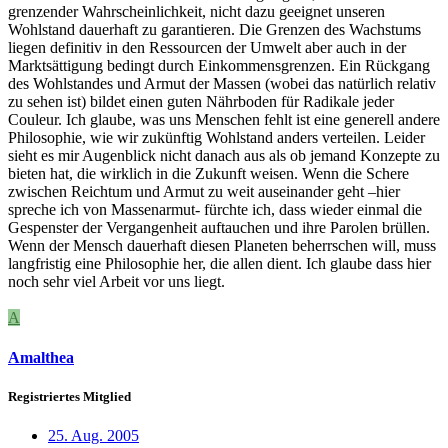
grenzender Wahrscheinlichkeit, nicht dazu geeignet unseren
Wohlstand dauerhaft zu garantieren. Die Grenzen des Wachstums
liegen definitiv in den Ressourcen der Umwelt aber auch in der
Marktsättigung bedingt durch Einkommensgrenzen. Ein Rückgang
des Wohlstandes und Armut der Massen (wobei das natürlich relativ
zu sehen ist) bildet einen guten Nährboden für Radikale jeder
Couleur. Ich glaube, was uns Menschen fehlt ist eine generell andere
Philosophie, wie wir zukünftig Wohlstand anders verteilen. Leider
sieht es mir Augenblick nicht danach aus als ob jemand Konzepte zu
bieten hat, die wirklich in die Zukunft weisen. Wenn die Schere
zwischen Reichtum und Armut zu weit auseinander geht –hier
spreche ich von Massenarmut- fürchte ich, dass wieder einmal die
Gespenster der Vergangenheit auftauchen und ihre Parolen brüllen.
Wenn der Mensch dauerhaft diesen Planeten beherrschen will, muss
langfristig eine Philosophie her, die allen dient. Ich glaube dass hier
noch sehr viel Arbeit vor uns liegt.
A
Amalthea
Registriertes Mitglied
25. Aug. 2005