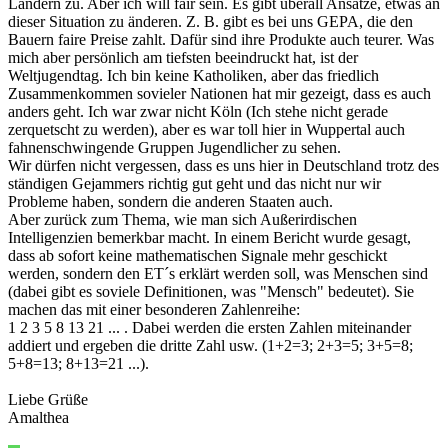
Ländern zu. Aber ich will fair sein. Es gibt überall Ansätze, etwas an
dieser Situation zu änderen. Z. B. gibt es bei uns GEPA, die den
Bauern faire Preise zahlt. Dafür sind ihre Produkte auch teurer. Was
mich aber persönlich am tiefsten beeindruckt hat, ist der
Weltjugendtag. Ich bin keine Katholiken, aber das friedlich
Zusammenkommen sovieler Nationen hat mir gezeigt, dass es auch
anders geht. Ich war zwar nicht Köln (Ich stehe nicht gerade
zerquetscht zu werden), aber es war toll hier in Wuppertal auch
fahnenschwingende Gruppen Jugendlicher zu sehen.
Wir dürfen nicht vergessen, dass es uns hier in Deutschland trotz des
ständigen Gejammers richtig gut geht und das nicht nur wir
Probleme haben, sondern die anderen Staaten auch.
Aber zurück zum Thema, wie man sich Außerirdischen
Intelligenzien bemerkbar macht. In einem Bericht wurde gesagt,
dass ab sofort keine mathematischen Signale mehr geschickt
werden, sondern den ET´s erklärt werden soll, was Menschen sind
(dabei gibt es soviele Definitionen, was "Mensch" bedeutet). Sie
machen das mit einer besonderen Zahlenreihe:
1 2 3 5 8 13 21 ... . Dabei werden die ersten Zahlen miteinander
addiert und ergeben die dritte Zahl usw. (1+2=3; 2+3=5; 3+5=8;
5+8=13; 8+13=21 ...).
Liebe Grüße
Amalthea