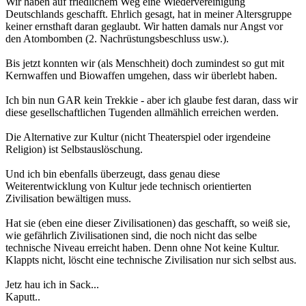
Wir haben auf friedlichem Weg eine Wiedervereinigung
Deutschlands geschafft. Ehrlich gesagt, hat in meiner Altersgruppe
keiner ernsthaft daran geglaubt. Wir hatten damals nur Angst vor
den Atombomben (2. Nachrüstungsbeschluss usw.).
Bis jetzt konnten wir (als Menschheit) doch zumindest so gut mit
Kernwaffen und Biowaffen umgehen, dass wir überlebt haben.
Ich bin nun GAR kein Trekkie - aber ich glaube fest daran, dass wir
diese gesellschaftlichen Tugenden allmählich erreichen werden.
Die Alternative zur Kultur (nicht Theaterspiel oder irgendeine
Religion) ist Selbstauslöschung.
Und ich bin ebenfalls überzeugt, dass genau diese
Weiterentwicklung von Kultur jede technisch orientierten
Zivilisation bewältigen muss.
Hat sie (eben eine dieser Zivilisationen) das geschafft, so weiß sie,
wie gefährlich Zivilisationen sind, die noch nicht das selbe
technische Niveau erreicht haben. Denn ohne Not keine Kultur.
Klappts nicht, löscht eine technische Zivilisation nur sich selbst aus.
Jetz hau ich in Sack...
Kaputt..