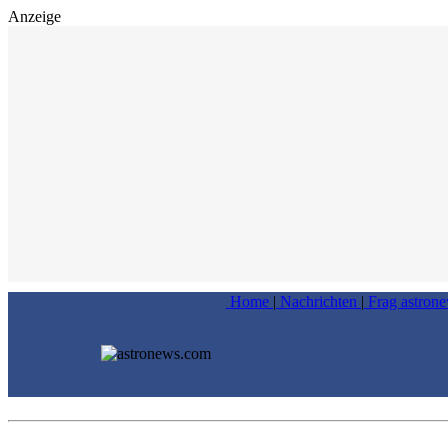
Anzeige
Home
|
Nachrichten
|
Frag astron