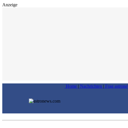
Anzeige
Home
|
Nachrichten
|
Frag astron