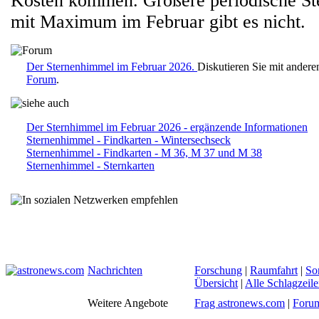
Kosten kommen. Größere periodische S
mit Maximum im Februar gibt es nicht.
Der Sternenhimmel im Februar 2026.
Diskutieren Sie mit ander
Forum
.
Der Sternhimmel im Februar 2026 - ergänzende Informationen
Sternenhimmel - Findkarten - Wintersechseck
Sternenhimmel - Findkarten - M 36, M 37 und M 38
Sternenhimmel - Sternkarten
Nachrichten
Forschung
|
Raumfahrt
|
So
Übersicht
|
Alle Schlagzeil
Weitere Angebote
Frag astronews.com
|
Foru