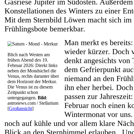
Gasriese Jupiter im Südosten. Außerdem 
Konstellationen des Winters zu einer Ent
Mit dem Sternbild Löwen macht sich im 
Frühlingsbote bemerkbar.
Man merkt es bereits
wieder kürzer. Doch 
Blich nach Westen am
denkt angesichts von
frühen Abend des 19.
Februar 2026: Direkt links
dem Gefrierpunkt auc
neben der Mondsichel die
Venus, rechts darunter über
niemand an den Frühli
dem Horizont der Merkur.
ihn eher herbei. Doc
Die Venus ist zu diesem
Zeitpunkt schon
passen zur Jahreszeit
untergegangen.
Bild
:
astronews.com / Stellarium
Februar noch einen k
[
Großansicht
]
Wintermonat vor uns.
noch auf kühle und vor allem klare Nächt
Blick an den Sternhimmel erlauben. Und