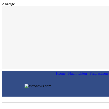
Anzeige
Home
|
Nachrichten
|
Frag astron