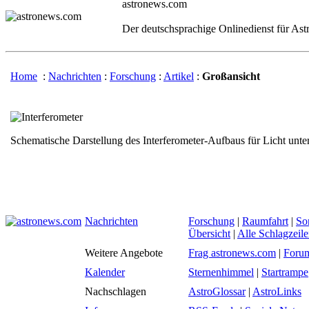
astronews.com
Der deutschsprachige Onlinedienst für As
Home
:
Nachrichten
:
Forschung
:
Artikel
:
Großansicht
Schematische Darstellung des Interferometer-Aufbaus für Licht unte
Nachrichten
Forschung
|
Raumfahrt
|
So
Übersicht
|
Alle Schlagzeil
Weitere Angebote
Frag astronews.com
|
Foru
Kalender
Sternenhimmel
|
Startrampe
Nachschlagen
AstroGlossar
|
AstroLinks