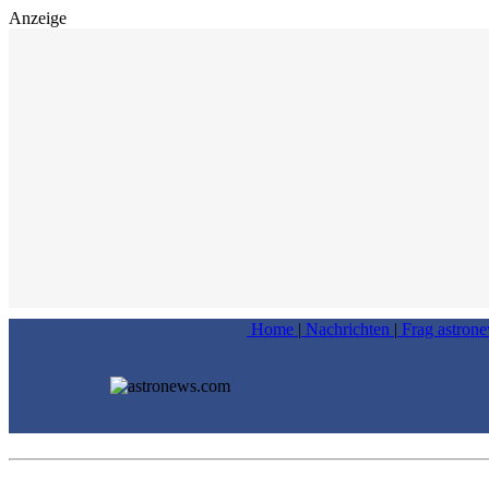
Anzeige
Home
|
Nachrichten
|
Frag astron