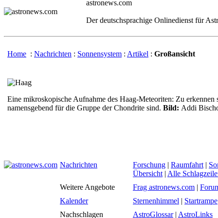
astronews.com
Der deutschsprachige Onlinedienst für As
Home
:
Nachrichten
:
Sonnensystem
:
Artikel
:
Großansicht
Eine mikroskopische Aufnahme des Haag-Meteoriten: Zu erkennen s
namensgebend für die Gruppe der Chondrite sind.
Bild:
Addi Bisch
Nachrichten
Forschung
|
Raumfahrt
|
So
Übersicht
|
Alle Schlagzeil
Weitere Angebote
Frag astronews.com
|
Foru
Kalender
Sternenhimmel
|
Startrampe
Nachschlagen
AstroGlossar
|
AstroLinks