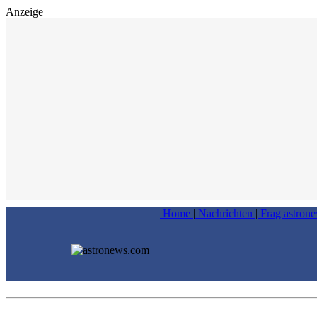
Anzeige
Home
|
Nachrichten
|
Frag astron