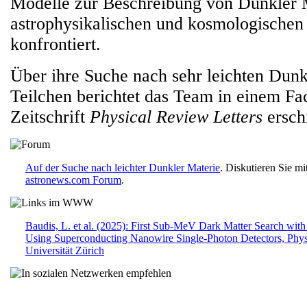
Modelle zur Beschreibung von Dunkler 
astrophysikalischen und kosmologische
konfrontiert.
Über ihre Suche nach sehr leichten Dunk
Teilchen berichtet das Team in einem Fac
Zeitschrift
Physical Review Letters
erschi
Auf der Suche nach leichter Dunkler Materie
. Diskutieren Sie m
astronews.com Forum
.
Baudis, L. et al. (2025): First Sub-MeV Dark Matter Search 
Using Superconducting Nanowire Single-Photon Detectors, Phys.
Universität Zürich