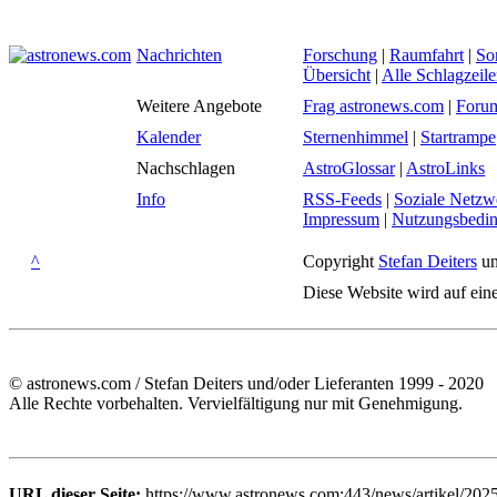
Nachrichten
Forschung
|
Raumfahrt
|
So
Übersicht
|
Alle Schlagzeil
Weitere Angebote
Frag astronews.com
|
Foru
Kalender
Sternenhimmel
|
Startrampe
Nachschlagen
AstroGlossar
|
AstroLinks
Info
RSS-Feeds
|
Soziale Netzw
Impressum
|
Nutzungsbedi
^
Copyright
Stefan Deiters
un
Diese Website wird auf ein
© astronews.com / Stefan Deiters und/oder Lieferanten 1999 - 2020
Alle Rechte vorbehalten. Vervielfältigung nur mit Genehmigung.
URL dieser Seite:
https://www.astronews.com:443/news/artikel/202