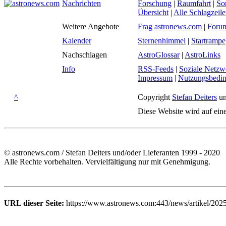
Nachrichten
Forschung
|
Raumfahrt
|
So
Übersicht
|
Alle Schlagzeil
Weitere Angebote
Frag astronews.com
|
Foru
Kalender
Sternenhimmel
|
Startrampe
Nachschlagen
AstroGlossar
|
AstroLinks
Info
RSS-Feeds
|
Soziale Netzw
Impressum
|
Nutzungsbedi
^
Copyright
Stefan Deiters
un
Diese Website wird auf ein
© astronews.com / Stefan Deiters und/oder Lieferanten 1999 - 2020
Alle Rechte vorbehalten. Vervielfältigung nur mit Genehmigung.
URL dieser Seite:
https://www.astronews.com:443/news/artikel/202