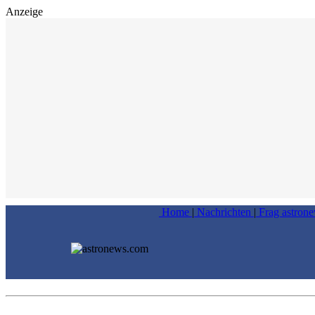
Anzeige
Home
|
Nachrichten
|
Frag astron