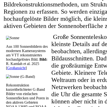
Bildrekonstruktionsmethoden, um Struktu
Regionen zu erfassen. So werden einziga
hochaufgelöste Bilder möglich, die kleins
aktiven Gebieten der Sonnenoberfläche 
Große Sonnentelesko
kleinste Details auf 
Aus 100 Sonnenbildern des
beobachten, allerdings
modernen Kamerasystems
am VTT rekonstruiertes
Bildausschnitten. Dad
hochaufgelöstes Bild.
Bild:
R. Kamlah et al. 2025
die großräumige Entw
[
Großansicht
]
Gebiete. Kleinere Te
Weltraum oder in er
Rekonstruktion
Netzwerken beobacht
kurzeitbelichteter G-Band
die Uhr die gesamte 
Bilder von einfachen
Sonnenflecken und Poren in
können aber nicht in
den aktiven Gebieten
NOAA 13685 und NOAA