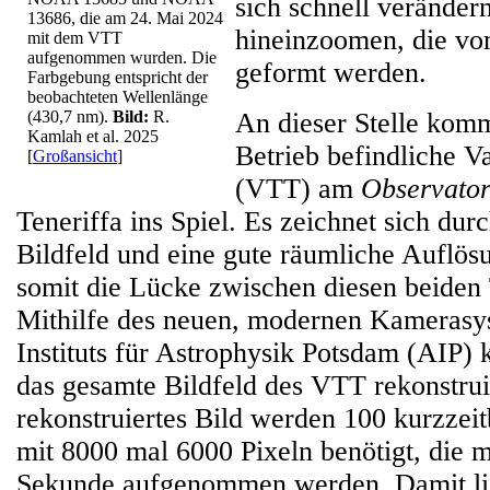
sich schnell veränder
13686, die am 24. Mai 2024
hineinzoomen, die v
mit dem VTT
aufgenommen wurden. Die
geformt werden.
Farbgebung entspricht der
beobachteten Wellenlänge
(430,7 nm).
Bild:
R.
An dieser Stelle komm
Kamlah et al. 2025
Betrieb befindliche 
[
Großansicht
]
(VTT) am
Observator
Teneriffa ins Spiel. Es zeichnet sich dur
Bildfeld und eine gute räumliche Auflösu
somit die Lücke zwischen diesen beiden
Mithilfe des neuen, modernen Kamerasy
Instituts für Astrophysik Potsdam (AIP) 
das gesamte Bildfeld des VTT rekonstrui
rekonstruiertes Bild werden 100 kurzzeit
mit 8000 mal 6000 Pixeln benötigt, die m
Sekunde aufgenommen werden. Damit lie