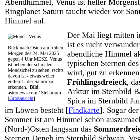
Abendhimmel, Venus ist heller Morgenst
Ringplanet Saturn taucht wieder vor So
Himmel auf.
Der Mai liegt mitten 
ist es nicht verwunder
Blick nach Osten am frühen
abendliche Himmel ak
Morgen des 24. Mai 2025
gegen 4 Uhr MESZ. Venus
typischen Sternen des
ist neben der schmalen
Mondsichel zu sehen, rechts
wird, gut zu erkenne
davon ist - etwas weiter
Frühlingsdreieck
, da
entfernt - der Saturn zu
erkennen.
Bild
:
Arktur im Sternbild B
astronews.com / Stellarium
[
Großansicht
]
Spica im Sternbild Ju
im Löwen besteht [
Findkarte
]. Sogar de
Sommer ist am Himmel schon auszumach
(Nord-)Osten langsam das
Sommerdrei
Sternen Deneb im Sternbild Schwan, Veg