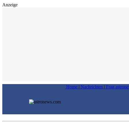
Anzeige
Home
|
Nachrichten
|
Frag astron