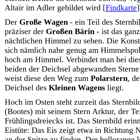
Altair im Adler gebildet wird [
Findkarte
]
Der
Große Wagen
- ein Teil des Sternb
präziser der
Großen Bärin
- ist das gan
nächtlichen Himmel zu sehen. Die Konste
sich nämlich nahe genug am Himmelspol
hoch am Himmel. Verbindet man bei dies
beiden der Deichsel abgewandten Sterne 
weist diese den Weg zum
Polarstern
, d
Deichsel des
Kleinen Wagens
liegt.
Hoch im Osten steht zurzeit das Sternbi
(Bootes) mit seinem Stern Arktur, der Te
Frühlingsdreiecks ist. Das Sternbild erinn
Eistüte: Das Eis zeigt etwa in Richtung N
an der Spitze zu finden. Der hellorange l