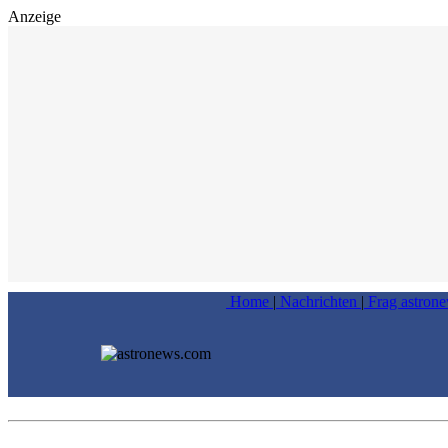
Anzeige
Home
|
Nachrichten
|
Frag astron